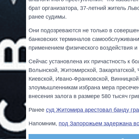
брат организатора, 37-летний житель Льв
ранее судимы.
Они подозреваются не только в совершен
банковских терминалов самообслуживани
применением физического воздействия и 
Сейчас установлена их причастность к б
Волынской, Житомирской, Закарпатской, 
Киевской, Ивано-Франковской, Винницкой
злоумышленникам избрана мера пресечен
внесения залога в размере 580 тысяч гри
Ранее
суд Житомира арестовал банду гра
Напомним,
под Запорожьем задержана в