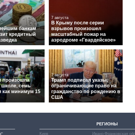
7 августа
В Крыму после серии
нейшим банкам
взрывов произошел
озит кредитный
масштабный пожар на
азведка
аэродроме «Гвардейское»
7 августа
е произошла
Трамп подписал указы,
 школе, семь
ограничивающие право на
и как минимум 15
гражданство по рождению в
США
РЕГИОНЫ
Киев
Ивано-Франковская об
ИС