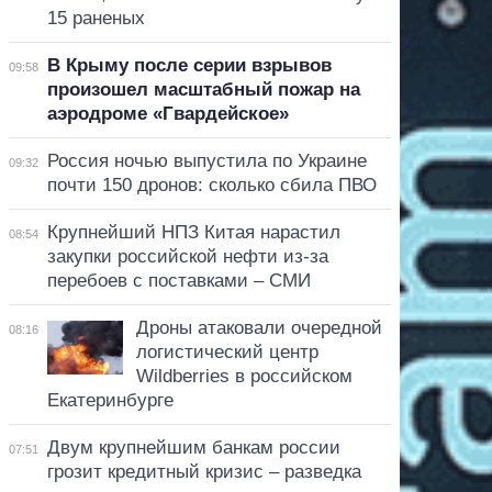
15 раненых
В Крыму после серии взрывов
09:58
произошел масштабный пожар на
аэродроме «Гвардейское»
Россия ночью выпустила по Украине
09:32
почти 150 дронов: сколько сбила ПВО
Крупнейший НПЗ Китая нарастил
08:54
закупки российской нефти из-за
перебоев с поставками – СМИ
Дроны атаковали очередной
08:16
логистический центр
Wildberries в российском
Екатеринбурге
Двум крупнейшим банкам россии
07:51
грозит кредитный кризис – разведка