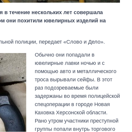
я в течение нескольких лет совершала
ом они похитили ювелирных изделий на
ьной полиции, передает «Слово и Дело».
Обычно они попадали в
ювелирные лавки ночью и с
помощью авто и металлического
троса вырывали сейфы. В этот
раз подозреваемые были
задержаны во время полицейской
Восемь
спецоперации в городе Новая
массированных
ударов по Украине
Каховка Херсонской области.
за лето: Киев и
Рано утром участники преступной
область стали
главной целью рф
группы попали внутрь торгового