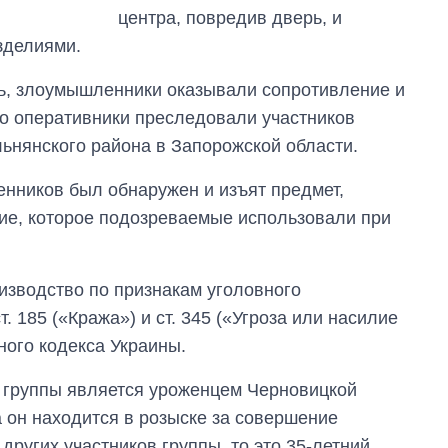
центра, повредив дверь, и
зделиями.
ть, злоумышленники оказывали сопротивление и
о оперативники преследовали участников
льнянского района в Запорожской области.
нников был обнаружен и изъят предмет,
дие, которое подозреваемые использовали при
изводство по признакам уголовного
. 185 («Кража») и ст. 345 («Угроза или насилие
ного кодекса Украины.
й группы является уроженцем Черновицкой
а он находится в розыске за совершение
других участников группы, то это 35-летний