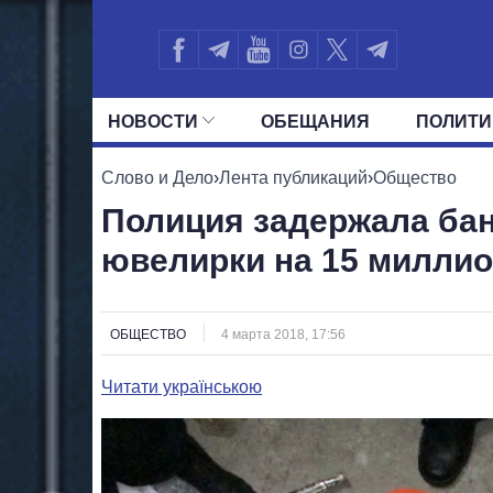
НОВОСТИ
ОБЕЩАНИЯ
ПОЛИТИ
ВСЕ ПОЛИТИКИ
ПРЕЗИДЕНТ И ОФ
Слово и Дело
›
Лента публикаций
›
Общество
Полиция задержала бан
ювелирки на 15 милли
ОБЩЕСТВО
4 марта 2018, 17:56
Читати українською