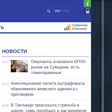
УКР
РОС
Сравнение
ТЬ
политиков
СТРАЦИЙ
МЭРЫ
ВСЕ ПЕРСОНЫ
НОВОСТИ
Оккупанты атаковали БПЛА
10:27
рынок на Сумщине, есть
тяжелораненые
Апелляционная палата оштрафовала
10:10
обвиняемого киевского адвоката с
приговором
В Таиланде произошла стрельба в
10:08
школе, семь погибших и как минимум