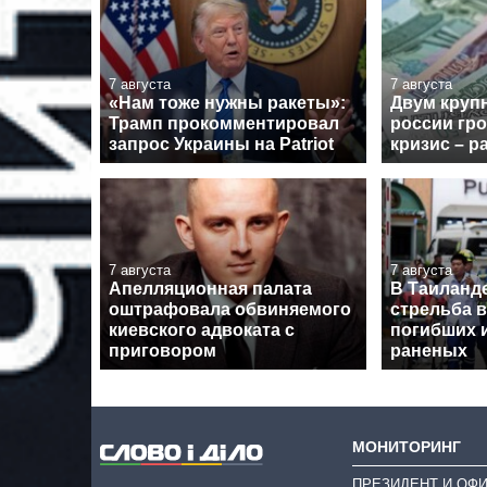
7 августа
7 августа
«Нам тоже нужны ракеты»:
Двум круп
Трамп прокомментировал
россии гр
запрос Украины на Patriot
кризис – р
7 августа
7 августа
Апелляционная палата
В Таиланд
оштрафовала обвиняемого
стрельба в
киевского адвоката с
погибших 
приговором
раненых
МОНИТОРИНГ
ПРЕЗИДЕНТ И ОФ