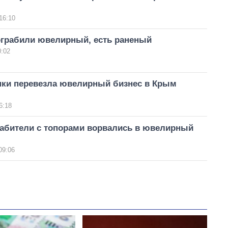
16:10
ограбили ювелирный, есть раненый
0:02
ки перевезла ювелирный бизнес в Крым
6:18
рабители с топорами ворвались в ювелирный
09:06