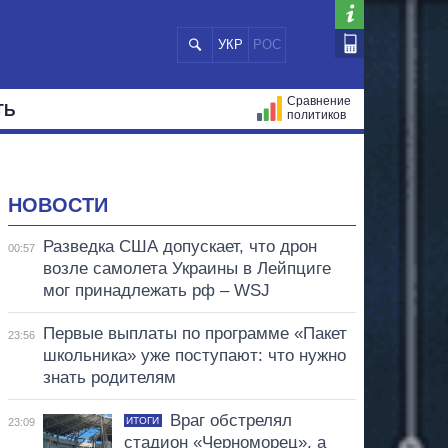
УКР
РОС
Сравнение
ТЬ
политиков
СТРАЦИЙ
МЭРЫ
ВСЕ ПЕРСОНЫ
НОВОСТИ
Разведка США допускает, что дрон
00:57
возле самолета Украины в Лейпциге
мог принадлежать рф – WSJ
Первые выплаты по программе «Пакет
23:56
школьника» уже поступают: что нужно
знать родителям
Враг обстрелял
ИТОГИ
23:09
стадион «Черноморец», а