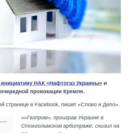
инициативу НАК «Нафтогаз Украины»
и
 очередной провокации Кремля.
Сколько
ей странице в Facebook, пишет «Слово и Дело».
картофеля
выращивали в
«
«Газпром», проиграв Украине в
Украине до и во
время большой
Стокгольмском арбитраже, снизил на
войны