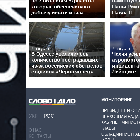
по 7 объектам Укрнафты,
памятную 
которые обеспечивают
Папы Римс
добычу нефти и газа
Павла II
7 августа
7 августа
В Одессе увеличилось
Чехия уси
количество пострадавших
аэропорто
из-за российских обстрелов
инцидента
стадиона «Черноморец»
Лейпциге
МОНИТОРИНГ
ПРЕЗИДЕНТ И ОФ
УКР
РОС
ВЕРХОВНАЯ РАДА
КАБИНЕТ МИНИСТ
ГЛАВЫ
О НАС
ОБЛАДМИНИСТРА
КОНТАКТЫ