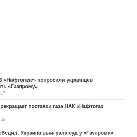
В «Нафтогазе» попросили украинцев
ять «Газпрому»
:17
рекращает поставки газа НАК «Нафтогаз
:26
бедил. Украина выиграла суд у «Газпрома»