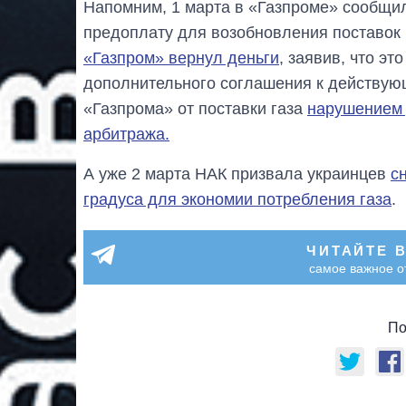
Напомним, 1 марта в «Газпроме» сообщи
предоплату для возобновления поставок р
«Газпром» вернул деньги
, заявив, что эт
дополнительного соглашения к действующ
«Газпрома» от поставки газа
нарушением 
арбитража.
А уже 2 марта НАК призвала украинцев
с
градуса для экономии потребления газа
.
ЧИТАЙТЕ 
самое важное о
По