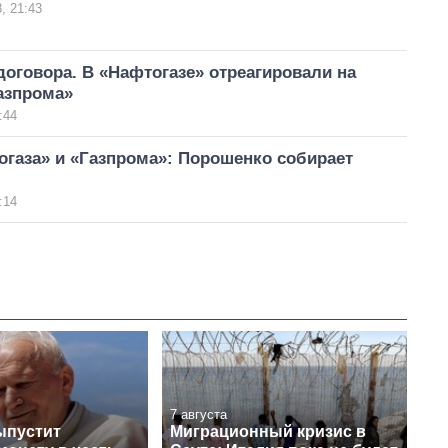
, 21:43
оговора. В «Нафтогазе» отреагировали на
азпрома»
:44
газа» и «Газпрома»: Порошенко собирает
:14
7 августа
ыпустит
Миграционный кризис в