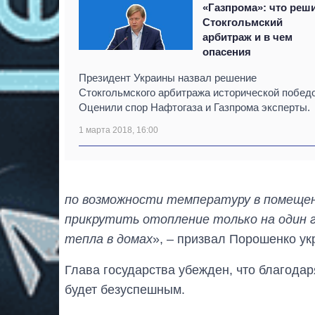
«Газпрома»: что реш
Стокгольмский
арбитраж и в чем
опасения
Президент Украины назвал решение
Стокгольмского арбитража исторической победо
Оценили спор Нафтогаза и Газпрома эксперты.
1 марта 2018, 16:00
по возможности температуру в помещени
прикрутить отопление только на один г
тепла в домах
», – призвал Порошенко ук
Глава государства убежден, что благода
будет безуспешным.