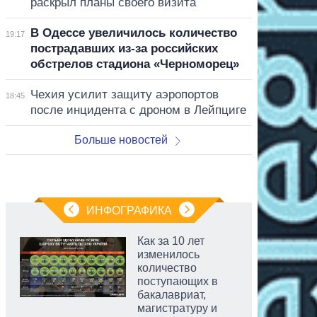
раскрыл планы своего визита
В Одессе увеличилось количество
19:17
пострадавших из-за российских
обстрелов стадиона «Черноморец»
Чехия усилит защиту аэропортов
18:45
после инцидента с дроном в Лейпциге
Больше новостей
ИНФОГРАФИКА
Как за 10 лет
изменилось
количество
поступающих в
бакалавриат,
магистратуру и