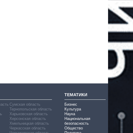
ТЕМАТИКИ
ласть
Сумская область
Бизнес
Тернопольская область
Культура
ь
Харьковская область
Наука
Херсонская область
Национальная
Хмельницкая область
безопасность
Черкасская область
Общество
Черниговская область
Политика