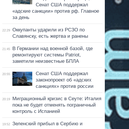
Сенат США поддержал
«адские санкции» против рф. Главное
за день
Оккупанты ударили из РСЗО по
22:29
Славянску, есть жертва и ранены
В Германии над военной базой, где
21:45
ремонтируют системы Patriot,
заметили неизвестные БПЛА
Сенат США поддержал
20:55
законопроект об «адских
санкциях» против россии
Миграционный кризис в Сеуте: Италия
20:19
пока не будет отменять пограничный
контроль с Испанией
Зеленский прибыл в Сербию и
19:52