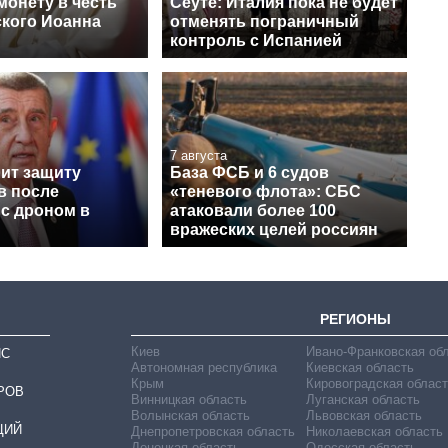
монету в честь
Сеуте: Италия пока не будет
кого Иоанна
отменять пограничный
контроль с Испанией
7 августа
лит защиту
База ФСБ и 6 судов
в после
«теневого флота»: СБС
 с дроном в
атаковали более 100
вражеских целей россиян
РЕГИОНЫ
Киев
Ивано-Франковская об
ИС
Автономная республика
Киевская область
Крым
Кировоградская област
РОВ
Винницкая область
Луганская область
Волынская область
Львовская область
ЦИЙ
Днепропетровская область
Николаевская область
Донецкая область
Одесская область