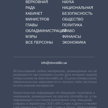
ВЕРХОВНАЯ
НАУКА
РАДА
НАЦИОНАЛЬНАЯ
КАБИНЕТ
БЕЗОПАСНОСТЬ
МИНИСТРОВ
ОБЩЕСТВО
ГЛАВЫ
ПОЛИТИКА
ОБЛАДМИНИСТРАЦИЙ
ПРАВО
МЭРЫ
ФИНАНСЫ
ВСЕ ПЕРСОНЫ
ЭКОНОМИКА
info@slovoidilo.ua
Использование любых материалов, размещённых на сайте,
разрешается при указании ссылки (для интернет-изданий —
гиперссылки) на www.slovoidilo.ua. Ссылка (гиперссылка)
обязательна вне зависимости от полного либо частичного
использования материалов.
Аналитическая информация об обещаниях политиков и
чиновников, размещенных на портале slovoidilo.ua, а также
информация о состоянии выполнения этих обещаний,
собрана и обработана ООО «ИА Слово и Дело» и является
собственностью ООО «ИА Слово и Дело». Инфографики,