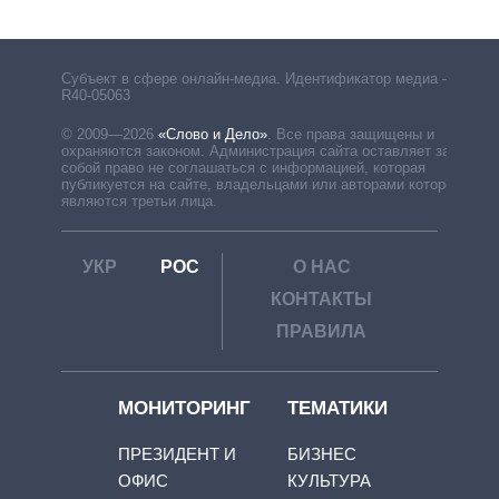
Субъект в сфере онлайн-медиа. Идентификатор медиа –
R40-05063
© 2009—2026
«Слово и Дело»
.
Все права защищены и
охраняются законом. Администрация сайта оставляет за
собой право не соглашаться с информацией, которая
публикуется на сайте, владельцами или авторами которой
являются третьи лица.
УКР
РОС
О НАС
КОНТАКТЫ
ПРАВИЛА
МОНИТОРИНГ
ТЕМАТИКИ
ПРЕЗИДЕНТ И
БИЗНЕС
ОФИС
КУЛЬТУРА