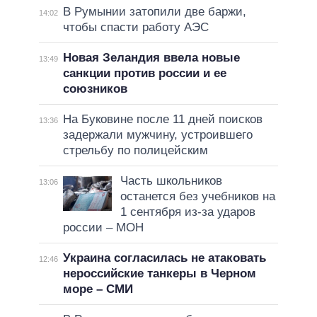
В Румынии затопили две баржи,
14:02
чтобы спасти работу АЭС
Новая Зеландия ввела новые
13:49
санкции против россии и ее
союзников
На Буковине после 11 дней поисков
13:36
задержали мужчину, устроившего
стрельбу по полицейским
Часть школьников
13:06
останется без учебников на
1 сентября из-за ударов
россии – МОН
Украина согласилась не атаковать
12:46
нероссийские танкеры в Черном
море – СМИ