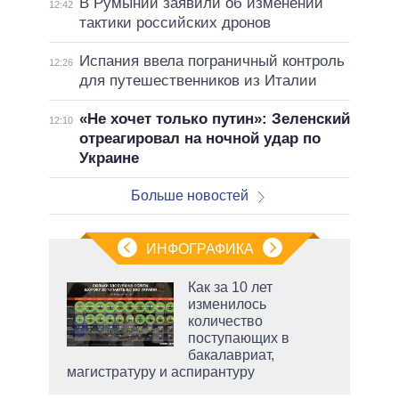
В Румынии заявили об изменении
12:42
тактики российских дронов
Испания ввела пограничный контроль
12:26
для путешественников из Италии
«Не хочет только путин»: Зеленский
12:10
отреагировал на ночной удар по
Украине
Больше новостей
ИНФОГРАФИКА
 как
Как за 10 лет
чипы
изменилось
ды и
количество
т на
поступающих в
бакалавриат,
магистратуру и аспирантуру