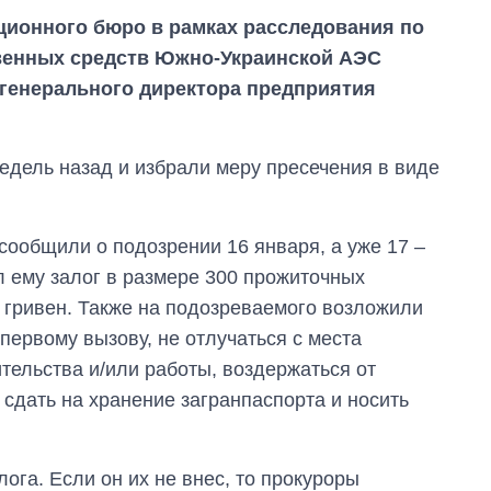
ционного бюро в рамках расследования по
венных средств Южно-Украинской АЭС
генерального директора предприятия
едель назад и избрали меру пресечения в виде
сообщили о подозрении 16 января, а уже 17 –
л ему залог в размере 300 прожиточных
0 гривен. Также на подозреваемого возложили
первому вызову, не отлучаться с места
тельства и/или работы, воздержаться от
Восемь
массированных
сдать на хранение загранпаспорта и носить
ударов по Украине
за лето: Киев и
область стали
главной целью рф
ога. Если он их не внес, то прокуроры