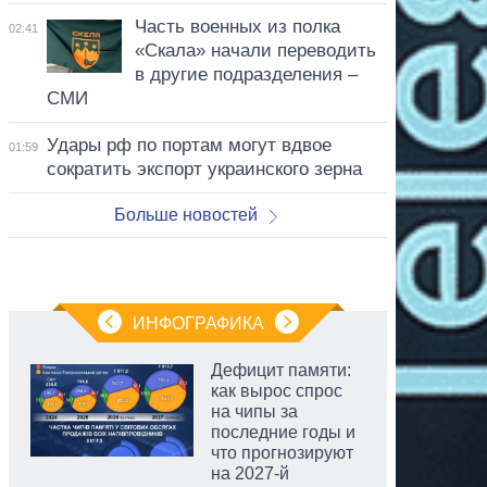
Часть военных из полка
02:41
«Скала» начали переводить
в другие подразделения –
СМИ
Удары рф по портам могут вдвое
01:59
сократить экспорт украинского зерна
Больше новостей
ИНФОГРАФИКА
Дефицит памяти:
как вырос спрос
на чипы за
последние годы и
что прогнозируют
на 2027-й