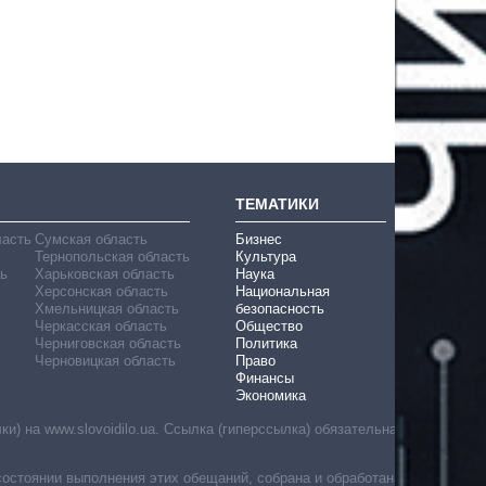
ТЕМАТИКИ
ласть
Сумская область
Бизнес
Тернопольская область
Культура
ь
Харьковская область
Наука
Херсонская область
Национальная
Хмельницкая область
безопасность
Черкасская область
Общество
Черниговская область
Политика
Черновицкая область
Право
Финансы
Экономика
) на www.slovoidilo.ua. Ссылка (гиперссылка) обязательна
состоянии выполнения этих обещаний, собрана и обработана