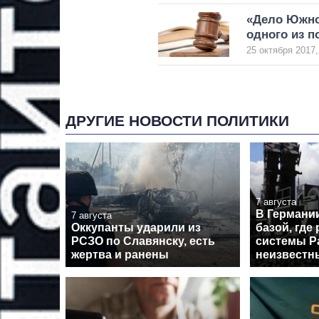
«Дело Южно
одного из 
25 октября 2017,
ДРУГИЕ НОВОСТИ ПОЛИТИКИ
7 августа
В Германи
7 августа
Оккупанты ударили из
базой, где
РСЗО по Славянску, есть
системы Pa
жертва и ранены
неизвестн