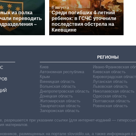
8 августа
нных из полка
Среди погибших 4-летний
ачали переводить
ребенок: в ГСЧС уточнили
одразделения –
последствия обстрела на
Киевщине
РЕГИОНЫ
Киев
Ивано-Франковская об
ИС
Автономная республика
Киевская область
Крым
Кировоградская област
РОВ
Винницкая область
Луганская область
Волынская область
Львовская область
ЦИЙ
Днепропетровская область
Николаевская область
Донецкая область
Одесская область
Житомирская область
Полтавская область
Закарпатская область
Ровенская область
Запорожская область
 разрешается при указании ссылки (для интернет-изданий — гиперссылки
ния материалов.
овников, размещенных на портале slovoidilo.ua, а также информация о 