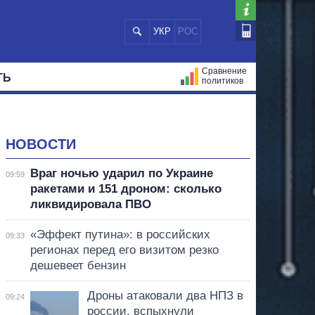
УКР
РОС
Сравнение
ТЬ
политиков
СТРАЦИЙ
МЭРЫ
ВСЕ ПЕРСОНЫ
НОВОСТИ
Враг ночью ударил по Украине
09:59
ракетами и 151 дроном: сколько
ликвидировала ПВО
«Эффект путина»: в российских
09:33
регионах перед его визитом резко
дешевеет бензин
Дроны атаковали два НПЗ в
09:24
россии, вспыхнули