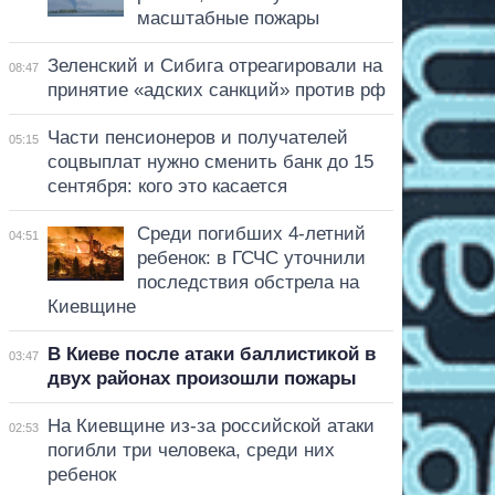
масштабные пожары
Зеленский и Сибига отреагировали на
08:47
принятие «адских санкций» против рф
Части пенсионеров и получателей
05:15
соцвыплат нужно сменить банк до 15
сентября: кого это касается
Среди погибших 4-летний
04:51
ребенок: в ГСЧС уточнили
последствия обстрела на
Киевщине
В Киеве после атаки баллистикой в
03:47
двух районах произошли пожары
На Киевщине из-за российской атаки
02:53
погибли три человека, среди них
ребенок