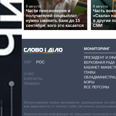
8 августа
8 августа
Части пенсионеров и
Часть вое
получателей соцвыплат
«Скала» н
нужно сменить банк до 15
в другие п
сентября: кого это касается
СМИ
МОНИТОРИНГ
ПРЕЗИДЕНТ И ОФ
УКР
РОС
ВЕРХОВНАЯ РАДА
КАБИНЕТ МИНИСТ
ГЛАВЫ
О НАС
ОБЛАДМИНИСТРА
КОНТАКТЫ
МЭРЫ
ПРАВИЛА
ВСЕ ПЕРСОНЫ
Использование любых материалов, размещённых на сайте,
вне зависимости от полного либо частичного использова
Аналитическая информация об обещаниях политиков и чин