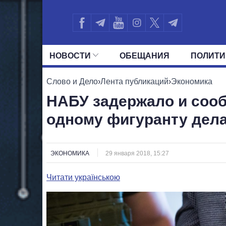
НОВОСТИ
ОБЕЩАНИЯ
ПОЛИТИ
ВСЕ ПОЛИТИКИ
ПРЕЗИДЕНТ И ОФ
Слово и Дело
›
Лента публикаций
›
Экономика
НАБУ задержало и соо
одному фигуранту дел
ЭКОНОМИКА
29 января 2018, 15:27
Читати українською