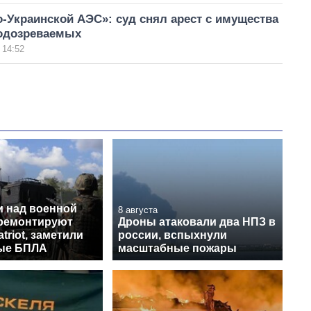
-Украинской АЭС»: суд снял арест с имущества
подозреваемых
 14:52
и над военной
8 августа
 ремонтируют
Дроны атаковали два НПЗ в
triot, заметили
россии, вспыхнули
ые БПЛА
масштабные пожары