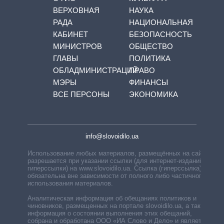
ВЕРХОВНАЯ
НАУКА
РАДА
НАЦИОНАЛЬНАЯ
КАБИНЕТ
БЕЗОПАСНОСТЬ
МИНИСТРОВ
ОБЩЕСТВО
ГЛАВЫ
ПОЛИТИКА
ОБЛАДМИНИСТРАЦИЙ
ПРАВО
МЭРЫ
ФИНАНСЫ
ВСЕ ПЕРСОНЫ
ЭКОНОМИКА
info@slovoidilo.ua
Использование любых материалов, размещённых на сайте,
разрешается при указании ссылки (для интернет-изданий —
гиперссылки) на www.slovoidilo.ua. Ссылка (гиперссылка)
обязательна вне зависимости от полного либо частичного
использования материалов.
Аналитическая информация об обещаниях политиков и
чиновников, размещенных на портале slovoidilo.ua, а также
информация о состоянии выполнения этих обещаний,
собрана и обработана ООО «ИА Слово и Дело» и является