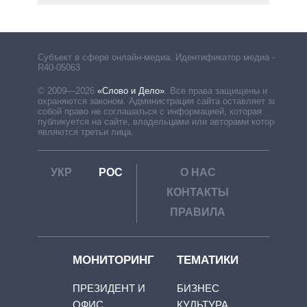
Субъект в сфере онлайн-медиа. Идентификатор медиа –
R40-05063
© 2009—2026
«Слово и Дело»
.
Все права защищены и
охраняются законом. Администрация сайта оставляет за
собой право не соглашаться с информацией, которая
публикуется на сайте, владельцами или авторами которой
являются третьи лица.
УКР
РОС
О НАС
КОНТАКТЫ
ПРАВИЛА
МОНИТОРИНГ
ТЕМАТИКИ
ПРЕЗИДЕНТ И
БИЗНЕС
ОФИС
КУЛЬТУРА