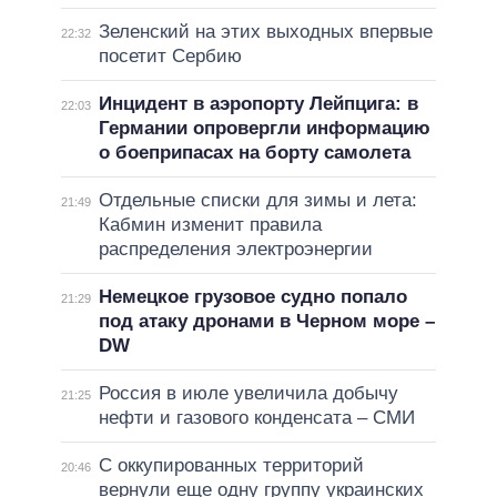
Зеленский на этих выходных впервые
22:32
посетит Сербию
Инцидент в аэропорту Лейпцига: в
22:03
Германии опровергли информацию
о боеприпасах на борту самолета
Отдельные списки для зимы и лета:
21:49
Кабмин изменит правила
распределения электроэнергии
Немецкое грузовое судно попало
21:29
под атаку дронами в Черном море –
DW
Россия в июле увеличила добычу
21:25
нефти и газового конденсата – СМИ
С оккупированных территорий
20:46
вернули еще одну группу украинских