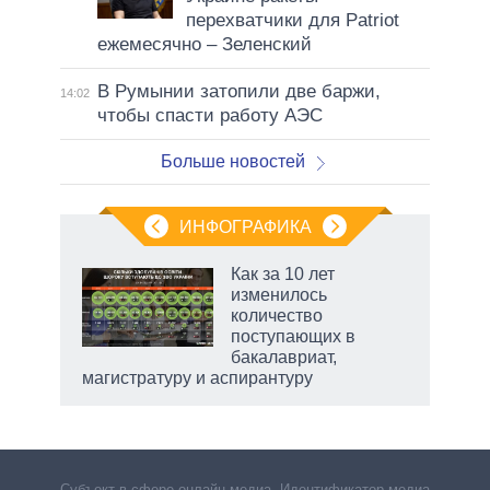
перехватчики для Patriot
ежемесячно – Зеленский
В Румынии затопили две баржи,
14:02
чтобы спасти работу АЭС
Больше новостей
ИНФОГРАФИКА
 как
Как за 10 лет
чипы
изменилось
ды и
количество
т на
поступающих в
бакалавриат,
магистратуру и аспирантуру
Субъект в сфере онлайн-медиа. Идентификатор медиа –