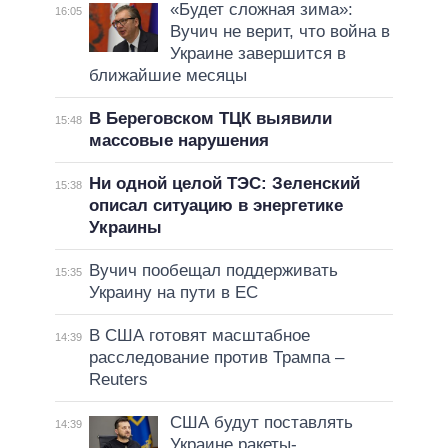
«Будет сложная зима»:
16:05
Вучич не верит, что война в
Украине завершится в
ближайшие месяцы
В Береговском ТЦК выявили
15:48
массовые нарушения
Ни одной целой ТЭС: Зеленский
15:38
описал ситуацию в энергетике
Украины
Вучич пообещал поддерживать
15:35
Украину на пути в ЕС
В США готовят масштабное
14:39
расследование против Трампа –
Reuters
США будут поставлять
14:39
Украине ракеты-