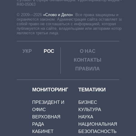
R40-05063
© 2009—2026
«Слово и Дело»
.
Все права защищены и
охраняются законом. Администрация сайта оставляет за
собой право не соглашаться с информацией, которая
публикуется на сайте, владельцами или авторами которой
являются третьи лица.
УКР
РОС
О НАС
КОНТАКТЫ
ПРАВИЛА
МОНИТОРИНГ
ТЕМАТИКИ
ПРЕЗИДЕНТ И
БИЗНЕС
ОФИС
КУЛЬТУРА
ВЕРХОВНАЯ
НАУКА
РАДА
НАЦИОНАЛЬНАЯ
КАБИНЕТ
БЕЗОПАСНОСТЬ