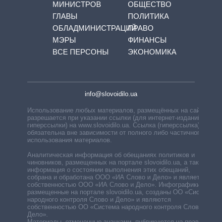
МИНИСТРОВ
ОБЩЕСТВО
ГЛАВЫ
ПОЛИТИКА
ОБЛАДМИНИСТРАЦИЙ
ПРАВО
МЭРЫ
ФИНАНСЫ
ВСЕ ПЕРСОНЫ
ЭКОНОМИКА
info@slovoidilo.ua
Использование любых материалов, размещённых на сайте,
разрешается при указании ссылки (для интернет-изданий —
гиперссылки) на www.slovoidilo.ua. Ссылка (гиперссылка)
обязательна вне зависимости от полного либо частичного
использования материалов.
Аналитическая информация об обещаниях политиков и
чиновников, размещенных на портале slovoidilo.ua, а также
информация о состоянии выполнения этих обещаний,
собрана и обработана ООО «ИА Слово и Дело» и является
собственностью ООО «ИА Слово и Дело». Инфографики,
размещенные на портале slovoidilo.ua, созданы ОО «Система
народного контроля Слово и Дело» и являются
собственностью ОО «Система народного контроля Слово и
Дело».
Материалы, отмеченные значками, публикуются на правах