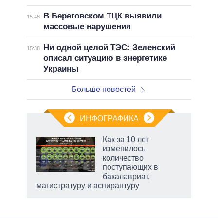
В Береговском ТЦК выявили
15:48
массовые нарушения
Ни одной целой ТЭС: Зеленский
15:38
описал ситуацию в энергетике
Украины
Больше новостей
ИНФОГРАФИКА
 как
Как за 10 лет
чипы
изменилось
ды и
количество
т на
поступающих в
бакалавриат,
магистратуру и аспирантуру