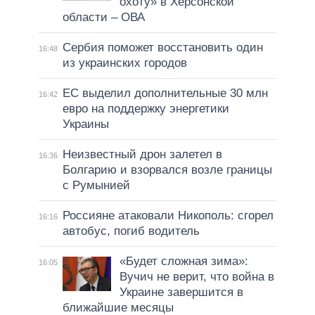
охоту» в Херсонской
области – ОВА
Сербия поможет восстановить один
16:48
из украинских городов
ЕС выделил дополнительные 30 млн
16:42
евро на поддержку энергетики
Украины
Неизвестный дрон залетел в
16:36
Болгарию и взорвался возле границы
с Румынией
Россияне атаковали Никополь: сгорел
16:16
автобус, погиб водитель
«Будет сложная зима»:
16:05
Вучич не верит, что война в
Украине завершится в
ближайшие месяцы