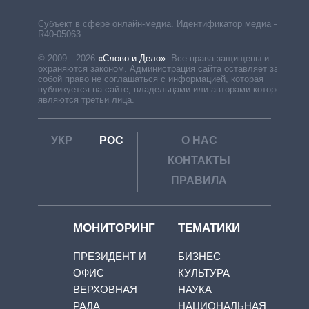
Субъект в сфере онлайн-медиа. Идентификатор медиа –
R40-05063
© 2009—2026
«Слово и Дело»
.
Все права защищены и
охраняются законом. Администрация сайта оставляет за
собой право не соглашаться с информацией, которая
публикуется на сайте, владельцами или авторами которой
являются третьи лица.
УКР
РОС
О НАС
КОНТАКТЫ
ПРАВИЛА
МОНИТОРИНГ
ТЕМАТИКИ
ПРЕЗИДЕНТ И
БИЗНЕС
ОФИС
КУЛЬТУРА
ВЕРХОВНАЯ
НАУКА
РАДА
НАЦИОНАЛЬНАЯ