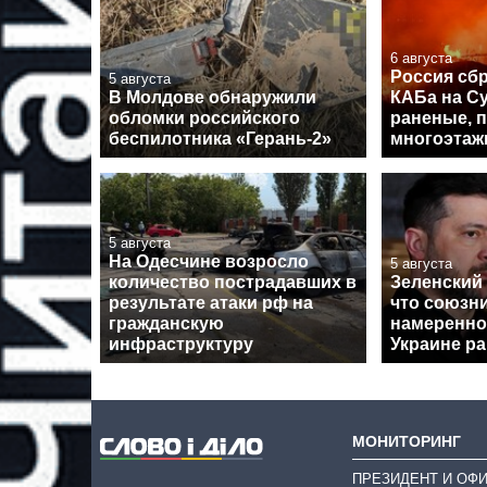
6 августа
Россия сб
5 августа
В Молдове обнаружили
КАБа на С
обломки российского
раненые, 
беспилотника «Герань-2»
многоэтаж
5 августа
На Одесчине возросло
5 августа
количество пострадавших в
Зеленский
результате атаки рф на
что союзни
гражданскую
намеренно
инфраструктуру
Украине рак
МОНИТОРИНГ
ПРЕЗИДЕНТ И ОФ