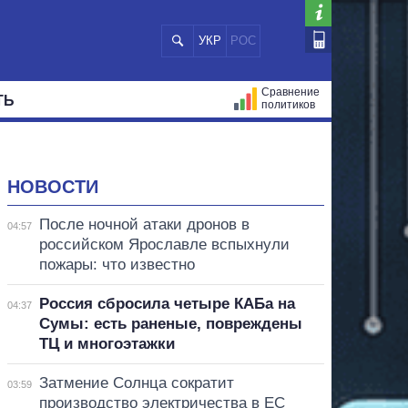
УКР
РОС
Сравнение
ТЬ
политиков
СТРАЦИЙ
МЭРЫ
ВСЕ ПЕРСОНЫ
НОВОСТИ
После ночной атаки дронов в
04:57
российском Ярославле вспыхнули
пожары: что известно
Россия сбросила четыре КАБа на
04:37
Сумы: есть раненые, повреждены
ТЦ и многоэтажки
Затмение Солнца сократит
03:59
производство электричества в ЕС