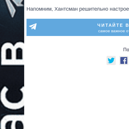
Напомним, Хантсман решительно настро
ЧИТАЙТЕ 
самое важное о
По