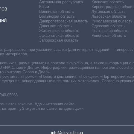
Автономная республика
Киевская область
Крым
Кировоградская област
РОВ
Винницкая область
Луганская область
Волынская область
Львовская область
ЦИЙ
Днепропетровская область
Николаевская область
Донецкая область
Одесская область
Житомирская область
Полтавская область
Закарпатская область
Ровенская область
Запорожская область
 разрешается при указании ссылки (для интернет-изданий — гиперссылки
ния материалов.
овников, размещенных на портале slovoidilo.ua, а также информация о 
«ИА Слово и Дело». Инфографики, размещенные на портале slovoidilo.
о контроля Слово и Дело».
х рекламы: «Промо», «Новости компаний», «Позиция», «Партнерский мат
е суждения, обнародованные в рекламных материалах. Согласно украин
R40-05063
раняются законом. Администрация сайта
, которая публикуется на сайте, владельцами
info@slovoidilo.ua