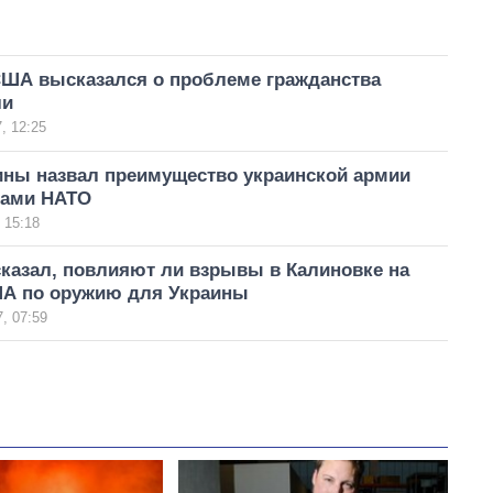
США высказался о проблеме гражданства
ли
, 12:25
ины назвал преимущество украинской армии
ками НАТО
 15:18
казал, повлияют ли взрывы в Калиновке на
А по оружию для Украины
, 07:59