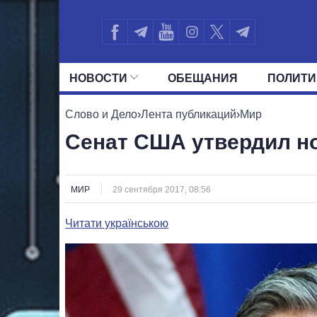
НОВОСТИ
ОБЕЩАНИЯ
ПОЛИТИ
ВСЕ ПОЛИТИКИ
ПРЕЗИДЕНТ И ОФ
Слово и Дело
›
Лента публикаций
›
Мир
Сенат США утвердил но
МИР
29 сентября 2017, 08:56
Читати українською