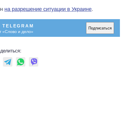
городах Украины
ен
на разрешение ситуации в Украине
.
на начало августа
В TELEGRAM
Подписаться
т «Слово и дело»
делиться: