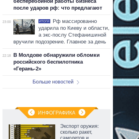
бесперебойной работы бизнеса
после ударов рф: что предлагают
Рф массированно
ИТОГИ
23:00
ударила по Киеву и области,
а экс-послу Стефанишиной
вручили подозрение. Главное за день
В Молдове обнаружили обломки
22:18
российского беспилотника
«Герань-2»
Больше новостей
ИНФОГРАФИКА
Экспорт оружия:
сколько ракет,
самолетов и