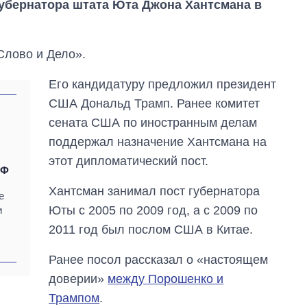
губернатора штата Юта Джона Хантсмана в
Слово и Дело».
Его кандидатуру предложил президент
США Дональд Трамп. Ранее комитет
сената США по иностранным делам
поддержал назначение Хантсмана на
этот дипломатический пост.
РФ
Хантсман занимал пост губернатора
е
Юты с 2005 по 2009 год, а с 2009 по
и
2011 год был послом США в Китае.
Ранее посол рассказал о «настоящем
доверии»
между Порошенко и
Как выросли
тарифы на
Трампом
.
холодную воду в