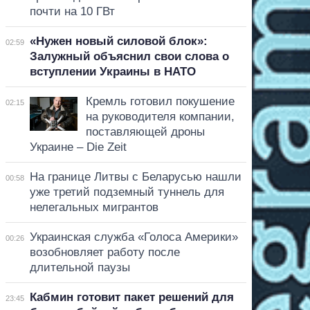
почти на 10 ГВт
«Нужен новый силовой блок»:
02:59
Залужный объяснил свои слова о
вступлении Украины в НАТО
Кремль готовил покушение
02:15
на руководителя компании,
поставляющей дроны
Украине – Die Zeit
На границе Литвы с Беларусью нашли
00:58
уже третий подземный туннель для
нелегальных мигрантов
Украинская служба «Голоса Америки»
00:26
возобновляет работу после
длительной паузы
Кабмин готовит пакет решений для
23:45