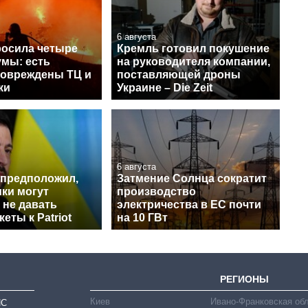
6 августа
росила четыре
Кремль готовил покушение
умы: есть
на руководителя компании,
повреждены ТЦ и
поставляющей дроны
ки
Украине – Die Zeit
6 августа
 предположил,
Затмение Солнца сократит
ки могут
производство
 не давать
электричества в ЕС почти
еты к Patriot
на 10 ГВт
РЕГИОНЫ
Киев
Ивано-Франковская об
ИС