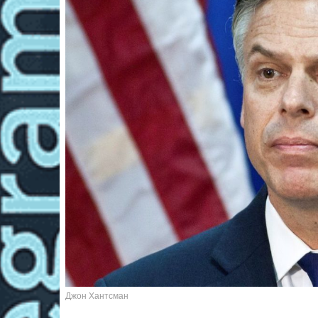
Джон Хантсман