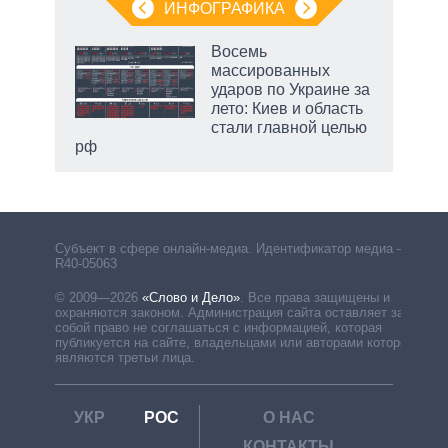
ИНФОГРАФИКА
Восемь
массированных
ударов по Украине за
лето: Киев и область
стали главной целью
рф
Субъект в сфере онлайн-медиа. Идентификатор медиа –
R40-05063
© 2009—2026
«Слово и Дело»
.
Все права защищены и
охраняются законом. Администрация сайта оставляет за
собой право не соглашаться с информацией, которая
публикуется на сайте, владельцами или авторами которой
являются третьи лица.
УКР
РОС
О НАС
КОНТАКТЫ