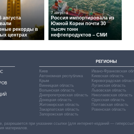
7 августа
6 августа
Россия импортировала из
вали
Южной Кореи почти 30
рные рекорды в
тысяч тонн
ных центрах
нефтепродуктов – СМИ
РЕГИОНЫ
Киев
Ивано-Франковская об
ИС
Автономная республика
Киевская область
Крым
Кировоградская област
РОВ
Винницкая область
Луганская область
Волынская область
Львовская область
ЦИЙ
Днепропетровская область
Николаевская область
Донецкая область
Одесская область
Житомирская область
Полтавская область
Закарпатская область
Ровенская область
Запорожская область
 разрешается при указании ссылки (для интернет-изданий — гиперссылки
ния материалов.