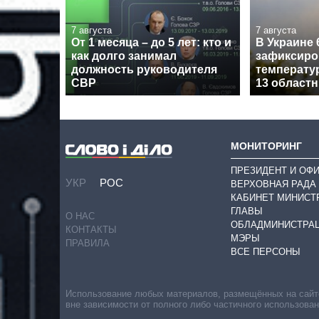
7 августа
7 августа
От 1 месяца – до 5 лет: кто и
В Украине 
как долго занимал
зафиксиро
должность руководителя
температу
СВР
13 област
МОНИТОРИНГ
ПРЕЗИДЕНТ И ОФ
УКР
РОС
ВЕРХОВНАЯ РАДА
КАБИНЕТ МИНИСТ
ГЛАВЫ
О НАС
ОБЛАДМИНИСТРА
КОНТАКТЫ
МЭРЫ
ПРАВИЛА
ВСЕ ПЕРСОНЫ
Использование любых материалов, размещённых на сайте,
вне зависимости от полного либо частичного использова