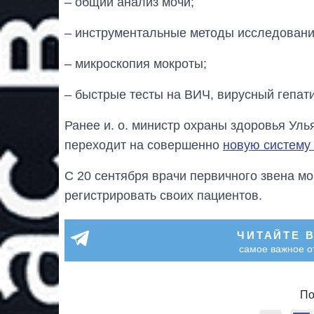
– общий анализ мочи;
– инструментальные методы исследования
– микроскопия мокроты;
– быстрые тесты на ВИЧ, вирусный гепати
Ранее и. о. министр охраны здоровья Уль
переходит на совершенно
новую систему
С 20 сентября врачи первичного звена м
регистрировать своих пациентов.
ЧИТАЙТЕ 
самое важное о
По