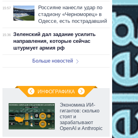
Россияне нанесли удар по
15:57
стадиону «Черноморец» в
Одессе, есть пострадавший
Зеленский дал задание усилить
15:36
направления, которые сейчас
штурмует армия рф
Больше новостей
ИНФОГРАФИКА
Экономика ИИ-
гигантов: сколько
стоят и
зарабатывают
OpenAI и Anthropic