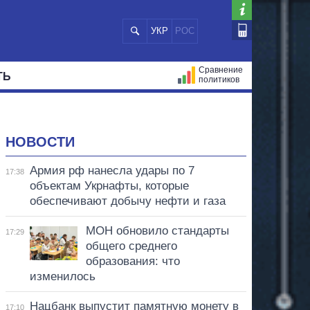
УКР
РОС
Сравнение
ТЬ
политиков
СТРАЦИЙ
МЭРЫ
ВСЕ ПЕРСОНЫ
НОВОСТИ
Армия рф нанесла удары по 7
17:38
объектам Укрнафты, которые
обеспечивают добычу нефти и газа
МОН обновило стандарты
17:29
общего среднего
образования: что
изменилось
Нацбанк выпустит памятную монету в
17:10