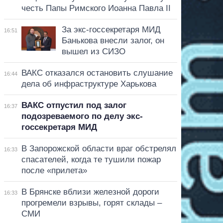
честь Папы Римского Иоанна Павла II
За экс-госсекретаря МИД
16:51
Банькова внесли залог, он
вышел из СИЗО
ВАКС отказался остановить слушание
16:44
дела об инфраструктуре Харькова
ВАКС отпустил под залог
16:37
подозреваемого по делу экс-
госсекретаря МИД
В Запорожской области враг обстрелял
16:33
спасателей, когда те тушили пожар
после «прилета»
В Брянске вблизи железной дороги
16:33
прогремели взрывы, горят склады –
СМИ