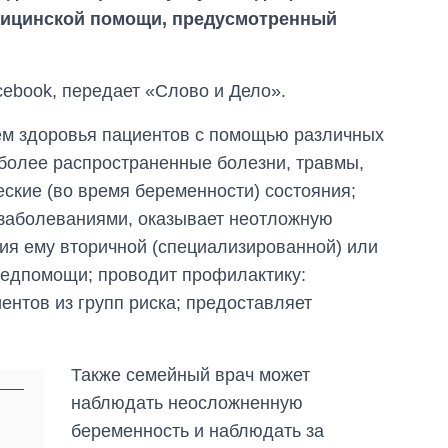
дицинской помощи, предусмотренный
cebook, передает «Слово и Дело».
ем здоровья пациентов с помощью различных
иболее распространенные болезни, травмы,
ские (во время беременности) состояния;
 заболеваниями, оказывает неотложную
ия ему вторичной (специализированной) или
медпомощи; проводит профилактику:
ентов из групп риска; предоставляет
Как за 10 лет
изменилось
Также семейный врач может
количество
поступающих в
наблюдать неосложненную
бакалавриат,
беременность и наблюдать за
магистратуру и