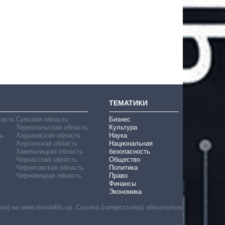
ТЕМАТИКИ
ласть
Сумская область
Бизнес
Тернопольская область
Культура
ь
Харьковская область
Наука
Херсонская область
Национальная
Хмельницкая область
безопасность
Черкасская область
Общество
Черниговская область
Политика
Черновицкая область
Право
Финансы
Экономика
) на www.slovoidilo.ua. Ссылка (гиперссылка) обязательна