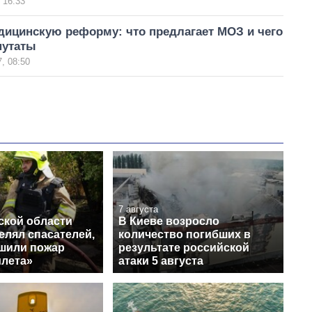
 16:33
дицинскую реформу: что предлагает МОЗ и чего
путаты
, 08:50
7 августа
ской области
В Киеве возросло
елял спасателей,
количество погибших в
ушили пожар
результате российской
илета»
атаки 5 августа