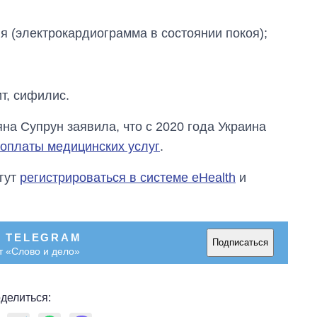
 (электрокардиограмма в состоянии покоя);
т, сифилис.
яна Супрун заявила, что с 2020 года Украина
 оплаты медицинских услуг
.
огут
регистрироваться в системе eHealth
и
В TELEGRAM
Подписаться
т «Слово и дело»
делиться: