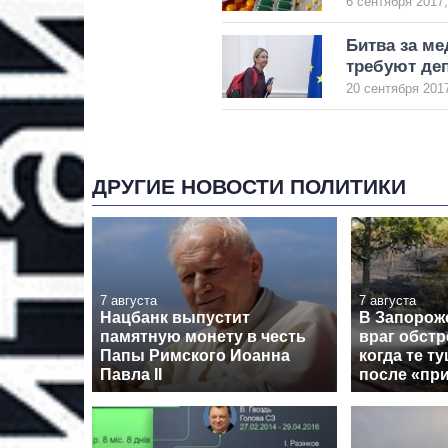
6 сентября 2017,
Битва за ме
требуют де
20 сентября 2017
ДРУГИЕ НОВОСТИ ПОЛИТИКИ
7 августа
7 августа
Нацбанк выпустит
В Запорож
памятную монету в честь
враг обстр
Папы Римского Иоанна
когда те т
Павла II
после «пр