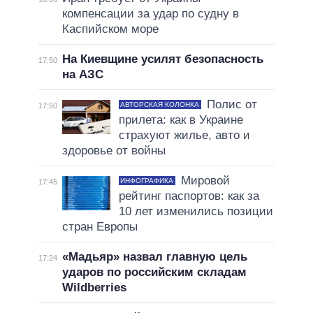
компенсации за удар по судну в
Каспийском море
На Киевщине усилят безопасность
17:50
на АЗС
Полис от
АВТОРСКАЯ КОЛОНКА
17:50
прилета: как в Украине
страхуют жилье, авто и
здоровье от войны
Мировой
ИНФОГРАФИКА
17:45
рейтинг паспортов: как за
10 лет изменились позиции
стран Европы
«Мадьяр» назвал главную цель
17:24
ударов по российским складам
Wildberries