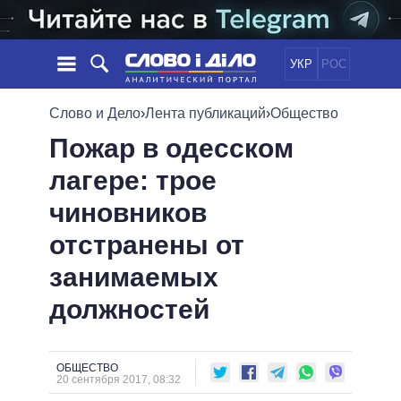
УКР
РОС
НОВОСТИ
Слово и Дело
›
Лента публикаций
›
Общество
Пожар в одесском
ОБЕЩАНИЯ
ЛЕНТА
ПОЛИТИКА
лагере: трое
СОБЫТИЯ
ЭКОНОМИКА
ПОЛИТИКИ
чиновников
СТАТЬИ
ОБЩЕСТВО
ИНФОГРАФИКА
МНЕНИЯ
МИР
ВСЕ ПОЛИТИКИ
отстранены от
ОБЗОРЫ
ПРЕЗИДЕНТ И ОФИС
занимаемых
ВИДЕО
ДАЙДЖЕСТЫ
ВЕРХОВНАЯ РАДА
должностей
ПОДДЕРЖАТЬ
КАБИНЕТ МИНИСТРОВ
ГЛАВЫ ОБЛАДМИНИСТРАЦИЙ
СРАВНЕНИЕ ПОЛИТИКОВ
МЭРЫ
ОБЩЕСТВО
20 сентября 2017, 08:32
ВСЕ ПЕРСОНЫ