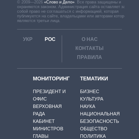
© 2009—2026
«Слово и Дело»
.
Все права защищены и
охраняются законом. Администрация сайта оставляет за
собой право не соглашаться с информацией, которая
публикуется на сайте, владельцами или авторами которой
являются третьи лица.
УКР
РОС
О НАС
КОНТАКТЫ
ПРАВИЛА
МОНИТОРИНГ
ТЕМАТИКИ
ПРЕЗИДЕНТ И
БИЗНЕС
ОФИС
КУЛЬТУРА
ВЕРХОВНАЯ
НАУКА
РАДА
НАЦИОНАЛЬНАЯ
КАБИНЕТ
БЕЗОПАСНОСТЬ
МИНИСТРОВ
ОБЩЕСТВО
ГЛАВЫ
ПОЛИТИКА