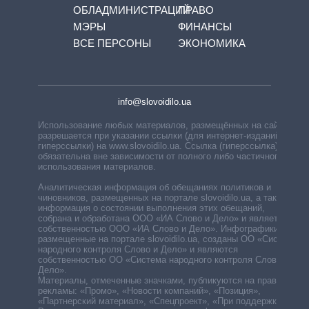
ОБЛАДМИНИСТРАЦИЙ
ПРАВО
МЭРЫ
ФИНАНСЫ
ВСЕ ПЕРСОНЫ
ЭКОНОМИКА
info@slovoidilo.ua
Использование любых материалов, размещённых на сайте,
разрешается при указании ссылки (для интернет-изданий —
гиперссылки) на www.slovoidilo.ua. Ссылка (гиперссылка)
обязательна вне зависимости от полного либо частичного
использования материалов.
Аналитическая информация об обещаниях политиков и
чиновников, размещенных на портале slovoidilo.ua, а также
информация о состоянии выполнения этих обещаний,
собрана и обработана ООО «ИА Слово и Дело» и является
собственностью ООО «ИА Слово и Дело». Инфографики,
размещенные на портале slovoidilo.ua, созданы ОО «Система
народного контроля Слово и Дело» и являются
собственностью ОО «Система народного контроля Слово и
Дело».
Материалы, отмеченные значками, публикуются на правах
рекламы: «Промо», «Новости компаний», «Позиция»,
«Партнерский материал», «Спецпроект», «При поддержке».