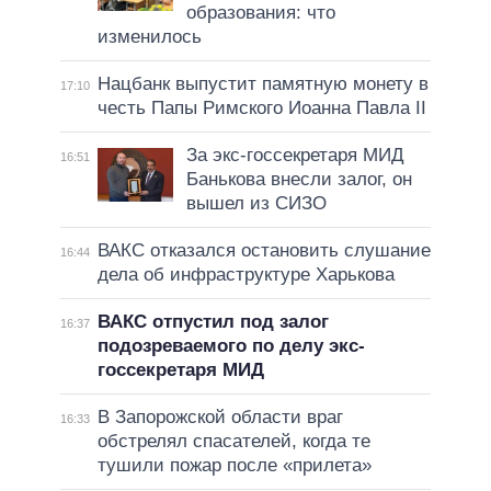
образования: что
изменилось
Нацбанк выпустит памятную монету в
17:10
честь Папы Римского Иоанна Павла II
За экс-госсекретаря МИД
16:51
Банькова внесли залог, он
вышел из СИЗО
ВАКС отказался остановить слушание
16:44
дела об инфраструктуре Харькова
ВАКС отпустил под залог
16:37
подозреваемого по делу экс-
госсекретаря МИД
В Запорожской области враг
16:33
обстрелял спасателей, когда те
тушили пожар после «прилета»