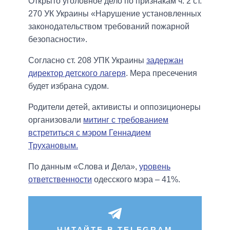
Открыто уголовное дело по признакам ч. 2 ст.
270 УК Украины «Нарушение установленных
законодательством требований пожарной
безопасности».
Согласно ст. 208 УПК Украины
задержан
директор детского лагеря
. Мера пресечения
будет избрана судом.
Родители детей, активисты и оппозиционеры
организовали
митинг с требованием
встретиться с мэром Геннадием
Трухановым.
По данным «Слова и Дела»,
уровень
ответственности
одесского мэра – 41%.
ЧИТАЙТЕ В TELEGRAM