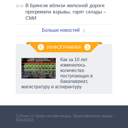
В Брянске вблизи железной дороги
16:33
прогремели взрывы, горят склады –
СМИ
Больше новостей
ИНФОГРАФИКА
Как за 10 лет
изменилось
количество
ет
поступающих в
бакалавриат,
магистратуру и аспирантуру
Субъект в сфере онлайн-медиа. Идентификатор медиа –
R40-05063