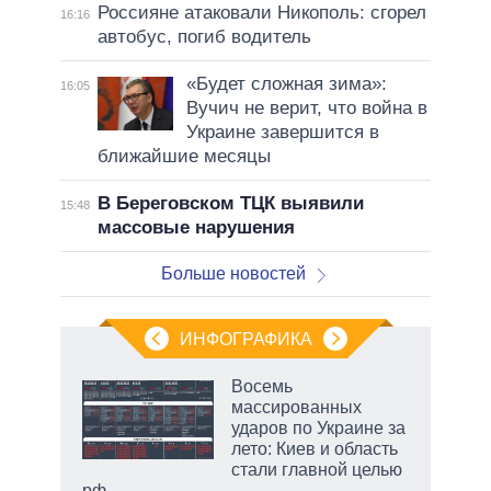
Россияне атаковали Никополь: сгорел
16:16
автобус, погиб водитель
«Будет сложная зима»:
16:05
Вучич не верит, что война в
Украине завершится в
ближайшие месяцы
В Береговском ТЦК выявили
15:48
массовые нарушения
Больше новостей
ИНФОГРАФИКА
Восемь
массированных
ударов по Украине за
ет
лето: Киев и область
стали главной целью
рф
маги