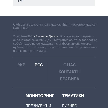
Субъект в сфере онлайн-медиа. Идентификатор медиа –
R40-05063
© 2009—2026
«Слово и Дело»
.
Все права защищены и
охраняются законом. Администрация сайта оставляет за
собой право не соглашаться с информацией, которая
публикуется на сайте, владельцами или авторами которой
являются третьи лица.
УКР
РОС
О НАС
КОНТАКТЫ
ПРАВИЛА
МОНИТОРИНГ
ТЕМАТИКИ
ПРЕЗИДЕНТ И
БИЗНЕС