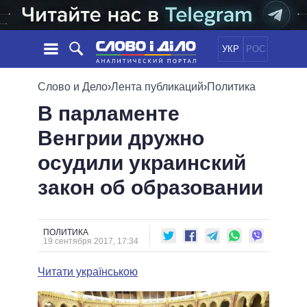
УКР
РОС
НОВОСТИ
Слово и Дело
›
Лента публикаций
›
Политика
В парламенте
ОБЕЩАНИЯ
ЛЕНТА
ПОЛИТИКА
Венгрии дружно
СОБЫТИЯ
ЭКОНОМИКА
ПОЛИТИКИ
осудили украинский
СТАТЬИ
ОБЩЕСТВО
ИНФОГРАФИКА
МНЕНИЯ
МИР
ВСЕ ПОЛИТИКИ
закон об образовании
ОБЗОРЫ
ПРЕЗИДЕНТ И ОФИС
ВИДЕО
ДАЙДЖЕСТЫ
ВЕРХОВНАЯ РАДА
ПОЛИТИКА
ПОДДЕРЖАТЬ
КАБИНЕТ МИНИСТРОВ
19 сентября 2017, 17:34
ГЛАВЫ ОБЛАДМИНИСТРАЦИЙ
СРАВНЕНИЕ ПОЛИТИКОВ
Читати українською
МЭРЫ
ВСЕ ПЕРСОНЫ