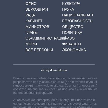
ОФИС
КУЛЬТУРА
ВЕРХОВНАЯ
НАУКА
РАДА
НАЦИОНАЛЬНАЯ
КАБИНЕТ
БЕЗОПАСНОСТЬ
МИНИСТРОВ
ОБЩЕСТВО
ГЛАВЫ
ПОЛИТИКА
ОБЛАДМИНИСТРАЦИЙ
ПРАВО
МЭРЫ
ФИНАНСЫ
ВСЕ ПЕРСОНЫ
ЭКОНОМИКА
info@slovoidilo.ua
Использование любых материалов, размещённых на сайте,
разрешается при указании ссылки (для интернет-изданий —
гиперссылки) на www.slovoidilo.ua. Ссылка (гиперссылка)
обязательна вне зависимости от полного либо частичного
использования материалов.
Аналитическая информация об обещаниях политиков и
чиновников, размещенных на портале slovoidilo.ua, а также
информация о состоянии выполнения этих обещаний,