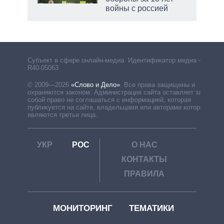
войны с россией
рф
Субъект в сфере онлайн-медиа. Идентификатор медиа –
R40-05063
© 2009—2026
«Слово и Дело»
.
Все права защищены и
охраняются законом. Администрация сайта оставляет за
собой право не соглашаться с информацией, которая
публикуется на сайте, владельцами или авторами которой
являются третьи лица.
УКР
РОС
О НАС
КОНТАКТЫ
ПРАВИЛА
МОНИТОРИНГ
ТЕМАТИКИ