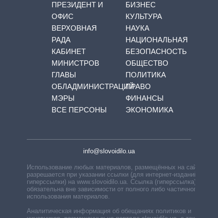
ПРЕЗИДЕНТ И
БИЗНЕС
ОФИС
КУЛЬТУРА
ВЕРХОВНАЯ
НАУКА
РАДА
НАЦИОНАЛЬНАЯ
КАБИНЕТ
БЕЗОПАСНОСТЬ
МИНИСТРОВ
ОБЩЕСТВО
ГЛАВЫ
ПОЛИТИКА
ОБЛАДМИНИСТРАЦИЙ
ПРАВО
МЭРЫ
ФИНАНСЫ
ВСЕ ПЕРСОНЫ
ЭКОНОМИКА
info@slovoidilo.ua
Использование любых материалов, размещённых на сайте,
разрешается при указании ссылки (для интернет-изданий —
гиперссылки) на www.slovoidilo.ua. Ссылка (гиперссылка)
обязательна вне зависимости от полного либо частичного
использования материалов.
Аналитическая информация об обещаниях политиков и