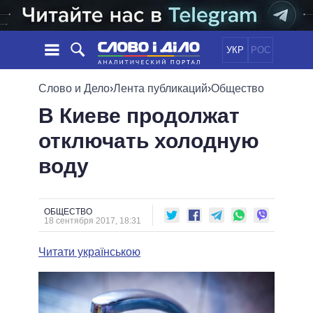
УКР
РОС
НОВОСТИ
Слово и Дело
›
Лента публикаций
›
Общество
В Киеве продолжат
ОБЕЩАНИЯ
ЛЕНТА
ПОЛИТИКА
отключать холодную
СОБЫТИЯ
ЭКОНОМИКА
ПОЛИТИКИ
воду
СТАТЬИ
ОБЩЕСТВО
ИНФОГРАФИКА
МНЕНИЯ
МИР
ВСЕ ПОЛИТИКИ
ОБЗОРЫ
ПРЕЗИДЕНТ И ОФИС
ВИДЕО
ОБЩЕСТВО
ДАЙДЖЕСТЫ
18 сентября 2017, 18:31
ВЕРХОВНАЯ РАДА
ПОДДЕРЖАТЬ
КАБИНЕТ МИНИСТРОВ
Читати українською
ГЛАВЫ ОБЛАДМИНИСТРАЦИЙ
СРАВНЕНИЕ ПОЛИТИКОВ
МЭРЫ
ВСЕ ПЕРСОНЫ