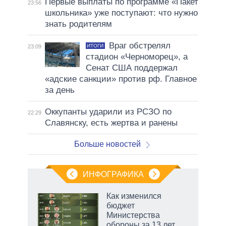
Первые выплаты по программе «Пакет
23:56
школьника» уже поступают: что нужно
знать родителям
Враг обстрелял
ИТОГИ
23:09
стадион «Черноморец», а
Сенат США поддержал
«адские санкции» против рф. Главное
за день
Оккупанты ударили из РСЗО по
22:29
Славянску, есть жертва и ранены
Больше новостей
ИНФОГРАФИКА
Как изменился
бюджет
Министерства
обороны за 13 лет