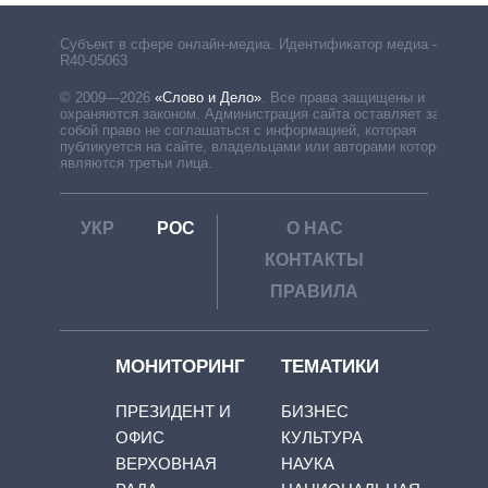
Субъект в сфере онлайн-медиа. Идентификатор медиа –
R40-05063
© 2009—2026
«Слово и Дело»
.
Все права защищены и
охраняются законом. Администрация сайта оставляет за
собой право не соглашаться с информацией, которая
публикуется на сайте, владельцами или авторами которой
являются третьи лица.
УКР
РОС
О НАС
КОНТАКТЫ
ПРАВИЛА
МОНИТОРИНГ
ТЕМАТИКИ
ПРЕЗИДЕНТ И
БИЗНЕС
ОФИС
КУЛЬТУРА
ВЕРХОВНАЯ
НАУКА