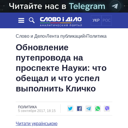
УКР
РОС
НОВОСТИ
Слово и Дело
›
Лента публикаций
›
Политика
Обновление
ОБЕЩАНИЯ
ЛЕНТА
ПОЛИТИКА
путепровода на
СОБЫТИЯ
ЭКОНОМИКА
ПОЛИТИКИ
проспекте Науки: что
СТАТЬИ
ОБЩЕСТВО
ИНФОГРАФИКА
МНЕНИЯ
МИР
ВСЕ ПОЛИТИКИ
обещал и что успел
ОБЗОРЫ
ПРЕЗИДЕНТ И ОФИС
выполнить Кличко
ВИДЕО
ДАЙДЖЕСТЫ
ВЕРХОВНАЯ РАДА
ПОДДЕРЖАТЬ
КАБИНЕТ МИНИСТРОВ
ГЛАВЫ ОБЛАДМИНИСТРАЦИЙ
ПОЛИТИКА
СРАВНЕНИЕ ПОЛИТИКОВ
5 сентября 2017, 18:15
МЭРЫ
Читати українською
ВСЕ ПЕРСОНЫ