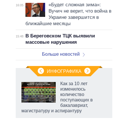
«Будет сложная зима»:
16:05
Вучич не верит, что война в
Украине завершится в
ближайшие месяцы
В Береговском ТЦК выявили
15:48
массовые нарушения
Больше новостей
ИНФОГРАФИКА
Как за 10 лет
изменилось
количество
ет
поступающих в
бакалавриат,
магистратуру и аспирантуру