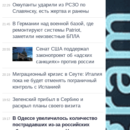
Оккупанты ударили из РСЗО по
22:29
Славянску, есть жертва и ранены
В Германии над военной базой, где
21:45
ремонтируют системы Patriot,
заметили неизвестные БПЛА
Сенат США поддержал
20:55
законопроект об «адских
санкциях» против россии
Миграционный кризис в Сеуте: Италия
20:19
пока не будет отменять пограничный
контроль с Испанией
Зеленский прибыл в Сербию и
19:52
раскрыл планы своего визита
В Одессе увеличилось количество
19:17
пострадавших из-за российских