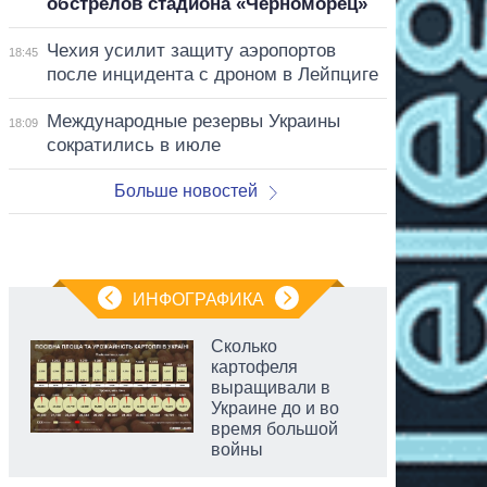
обстрелов стадиона «Черноморец»
Чехия усилит защиту аэропортов
18:45
после инцидента с дроном в Лейпциге
Международные резервы Украины
18:09
сократились в июле
Больше новостей
ИНФОГРАФИКА
Сколько
картофеля
выращивали в
Украине до и во
время большой
войны