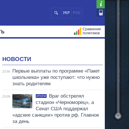
УКР
РОС
Сравнение
ТЬ
политиков
СТРАЦИЙ
МЭРЫ
ВСЕ ПЕРСОНЫ
НОВОСТИ
Первые выплаты по программе «Пакет
23:56
школьника» уже поступают: что нужно
знать родителям
Враг обстрелял
ИТОГИ
23:09
стадион «Черноморец», а
Сенат США поддержал
«адские санкции» против рф. Главное
за день