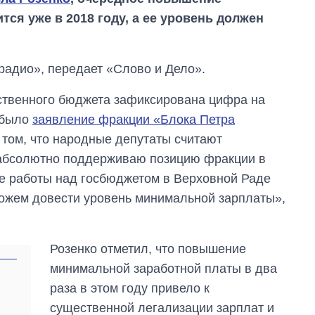
ся уже в 2018 году, а ее уровень должен
радио», передает «Слово и Дело».
рственного бюджета зафиксирована цифра на
 было
заявление фракции «Блока Петра
том, что народные депутаты считают
я абсолютно поддерживаю позицию фракции в
ссе работы над госбюджетом в Верховной Раде
можем довести уровень минимальной зарплаты»,
Дефицит памяти:
как вырос спрос
Розенко отметил, что повышение
на чипы за
последние годы и
минимальной заработной платы в два
что прогнозируют
раза в этом году привело к
на 2027-й
существенной легализации зарплат и