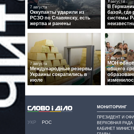
7 августа
В Германи
7 августа
Оккупанты ударили из
базой, где
РСЗО по Славянску, есть
системы Pa
жертва и ранены
неизвестн
7 августа
МОН обнов
7 августа
Международные резервы
общего ср
Украины сократились в
образовани
июле
изменилос
МОНИТОРИНГ
ПРЕЗИДЕНТ И ОФ
УКР
РОС
ВЕРХОВНАЯ РАДА
КАБИНЕТ МИНИСТ