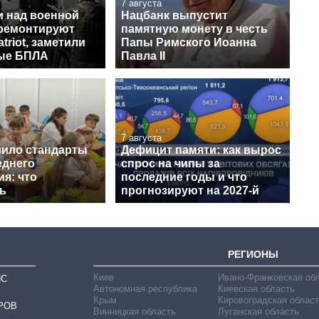
7 августа
и над военной
Нацбанк выпустит
 ремонтируют
памятную монету в честь
triot, заметили
Папы Римского Иоанна
ые БПЛА
Павла II
7 августа
ило стандарты
Дефицит памяти: как вырос
еднего
спрос на чипы за
я: что
последние годы и что
ь
прогнозируют на 2027-й
РЕГИОНЫ
Киев
Ивано-Франковская об
ИС
Автономная республика
Киевская область
Крым
Кировоградская област
РОВ
Винницкая область
Луганская область