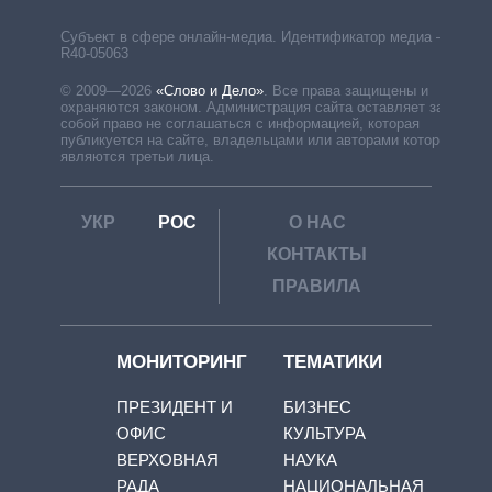
Субъект в сфере онлайн-медиа. Идентификатор медиа –
R40-05063
© 2009—2026
«Слово и Дело»
.
Все права защищены и
охраняются законом. Администрация сайта оставляет за
собой право не соглашаться с информацией, которая
публикуется на сайте, владельцами или авторами которой
являются третьи лица.
УКР
РОС
О НАС
КОНТАКТЫ
ПРАВИЛА
МОНИТОРИНГ
ТЕМАТИКИ
ПРЕЗИДЕНТ И
БИЗНЕС
ОФИС
КУЛЬТУРА
ВЕРХОВНАЯ
НАУКА
РАДА
НАЦИОНАЛЬНАЯ