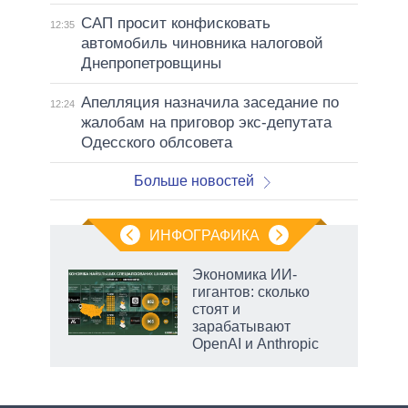
САП просит конфисковать
12:35
автомобиль чиновника налоговой
Днепропетровщины
Апелляция назначила заседание по
12:24
жалобам на приговор экс-депутата
Одесского облсовета
Больше новостей
ИНФОГРАФИКА
рифы
Экономика ИИ-
у в
гигантов: сколько
 на
стоят и
зарабатывают
OpenAI и Anthropic