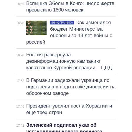
Вспышка Эболы в Конго: число жертв
18:50
превысило 1800 человек
Как изменился
ИНФОГРАФИКА
18:20
бюджет Министерства
обороны за 13 лет войны с
россией
Россия развернула
18:20
дезинформационную кампанию
касательно Курской операции – ЦПД
В Германии задержали украинца по
17:52
подозрению в подготовке диверсии на
оборонном заводе
Президент уволил посла Хорватии и
17:43
еще трех стран
Зеленский подписал указ об
17:41
установлении нового военного