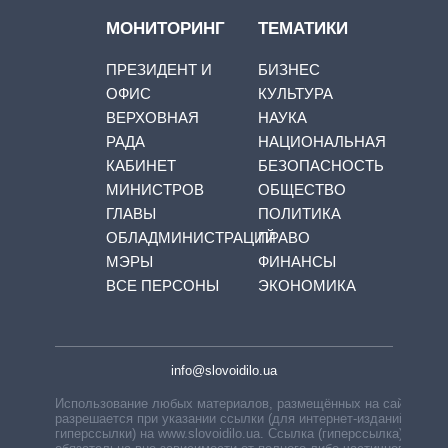
МОНИТОРИНГ
ТЕМАТИКИ
ПРЕЗИДЕНТ И
БИЗНЕС
ОФИС
КУЛЬТУРА
ВЕРХОВНАЯ
НАУКА
РАДА
НАЦИОНАЛЬНАЯ
КАБИНЕТ
БЕЗОПАСНОСТЬ
МИНИСТРОВ
ОБЩЕСТВО
ГЛАВЫ
ПОЛИТИКА
ОБЛАДМИНИСТРАЦИЙ
ПРАВО
МЭРЫ
ФИНАНСЫ
ВСЕ ПЕРСОНЫ
ЭКОНОМИКА
info@slovoidilo.ua
Использование любых материалов, размещённых на сайте,
разрешается при указании ссылки (для интернет-изданий —
гиперссылки) на www.slovoidilo.ua. Ссылка (гиперссылка)