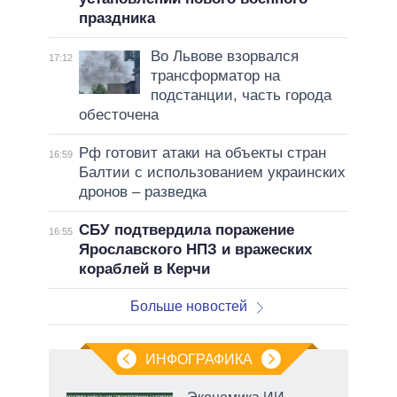
праздника
Во Львове взорвался
17:12
трансформатор на
подстанции, часть города
обесточена
Рф готовит атаки на объекты стран
16:59
Балтии с использованием украинских
дронов – разведка
СБУ подтвердила поражение
16:55
Ярославского НПЗ и вражеских
кораблей в Керчи
Больше новостей
ИНФОГРАФИКА