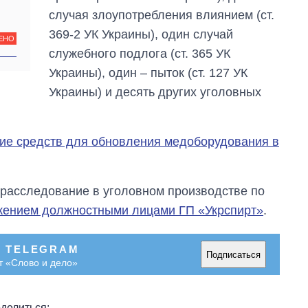
случая злоупотребления влиянием (ст.
369-2 УК Украины), один случай
ЕНО
служебного подлога (ст. 365 УК
Украины), один – пыток (ст. 127 УК
Украины) и десять других уголовных
вие средств для обновления медоборудования в
 расследование в уголовном производстве по
жением должностными лицами ГП «Укрспирт»
.
В TELEGRAM
Подписаться
т «Слово и дело»
делиться: