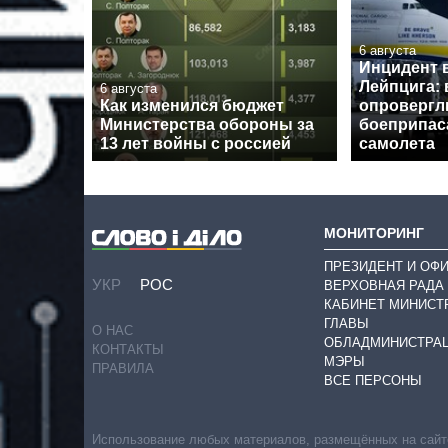
6 августа
Инцидент 
Лейпцига: 
6 августа
Как изменился бюджет
опровергл
Министерства обороны за
боеприпас
13 лет войны с россией
самолета
МОНИТОРИНГ
ПРЕЗИДЕНТ И ОФ
УКР
РОС
ВЕРХОВНАЯ РАДА
КАБИНЕТ МИНИСТ
ГЛАВЫ
О НАС
ОБЛАДМИНИСТРА
КОНТАКТЫ
МЭРЫ
ПРАВИЛА
ВСЕ ПЕРСОНЫ
Использование любых материалов, размещённых на сайте,