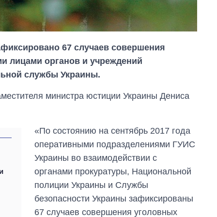
зафиксировано 67 случаев совершения
и лицами органов и учреждений
льной службы Украины.
аместителя министра юстиции Украины Дениса
«По состоянию на сентябрь 2017 года
оперативными подразделениями ГУИС
Украины во взаимодействии с
Экономика ИИ-
органами прокуратуры, Национальной
и
гигантов: сколько
стоят и
полиции Украины и Службы
зарабатывают
безопасности Украины зафиксированы
OpenAI и Anthropic
67 случаев совершения уголовных