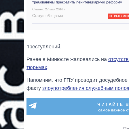
требованием прекратить пенитенциарную реформу
Сказано 27 мая 2016 г.
Статус обещания:
НЕ ВЫПОЛН
преступлений.
Ранее в Минюсте жаловались на
отсутст
тюрьмах
.
Напомним, что ГПУ проводит досудебное
факту
злоупотребления служебным поло
ЧИТАЙТЕ 
самое важное о
По