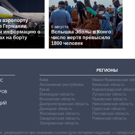
в аэропорту
в Германии
6 августа
и информацию о
Вспышка Эболы в Конго:
ах на борту
число жертв превысило
1800 человек
РЕГИОНЫ
Киев
Ивано-Франковская об
ИС
Автономная республика
Киевская область
Крым
Кировоградская област
РОВ
Винницкая область
Луганская область
Волынская область
Львовская область
ЦИЙ
Днепропетровская область
Николаевская область
Донецкая область
Одесская область
Житомирская область
Полтавская область
Закарпатская область
Ровенская область
Запорожская область
 разрешается при указании ссылки (для интернет-изданий — гиперссылки