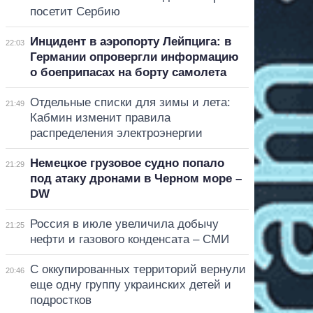
посетит Сербию
Инцидент в аэропорту Лейпцига: в
22:03
Германии опровергли информацию
о боеприпасах на борту самолета
Отдельные списки для зимы и лета:
21:49
Кабмин изменит правила
распределения электроэнергии
Немецкое грузовое судно попало
21:29
под атаку дронами в Черном море –
DW
Россия в июле увеличила добычу
21:25
нефти и газового конденсата – СМИ
С оккупированных территорий вернули
20:46
еще одну группу украинских детей и
подростков