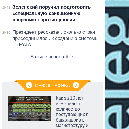
Зеленский поручил подготовить
20:41
«специальную санкционную
операцию» против россии
Президент рассказал, сколько стран
20:39
присоединилось к созданию системы
FREYJA
Больше новостей
ИНФОГРАФИКА
Как за 10 лет
изменилось
количество
поступающих в
бакалавриат,
магистратуру и