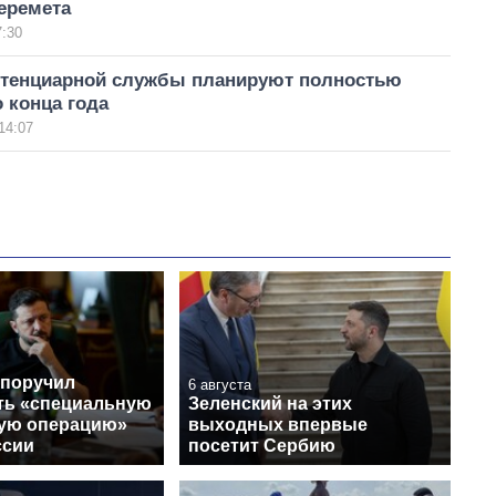
еремета
7:30
итенциарной службы планируют полностью
 конца года
14:07
 поручил
6 августа
ть «специальную
Зеленский на этих
ую операцию»
выходных впервые
ссии
посетит Сербию