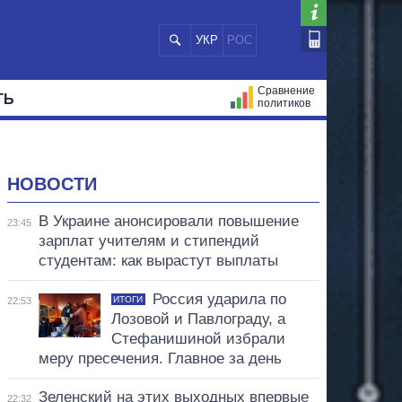
УКР
РОС
Сравнение
ТЬ
политиков
СТРАЦИЙ
МЭРЫ
ВСЕ ПЕРСОНЫ
НОВОСТИ
В Украине анонсировали повышение
23:45
зарплат учителям и стипендий
студентам: как вырастут выплаты
Россия ударила по
ИТОГИ
22:53
Лозовой и Павлограду, а
Стефанишиной избрали
меру пресечения. Главное за день
Зеленский на этих выходных впервые
22:32