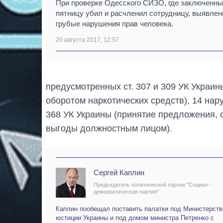
При проверке Одесского СИЗО, где заключенны
пятницу убил и расчленил сотрудницу, выявле
грубые нарушения прав человека.
20 августа 2017, 12:57
предусмотренных ст. 307 и 309 УК Украин
оборотом наркотических средств), 14 нар
368 УК Украины (принятие предложения,
выгоды должностным лицом).
Сергей Каплин
Председатель политической партии "Социал -
демократическая партия"
Каплин пообещал поставить палатки под Министерст
юстиции Украины и под домом министра Петренко с