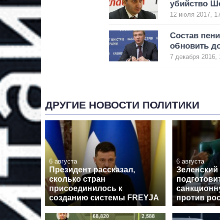
убийство Ш
12 июля 2017, 1
Состав пен
обновить до
7 декабря 2016, 
ДРУГИЕ НОВОСТИ ПОЛИТИКИ
6 августа
6 августа
Президент рассказал,
Зеленский
сколько стран
подготови
присоединилось к
санкционн
созданию системы FREYJA
против ро