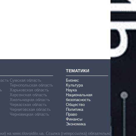
ТЕМАТИКИ
ласть
Сумская область
Бизнес
Тернопольская область
Культура
ь
Харьковская область
Наука
Херсонская область
Национальная
Хмельницкая область
безопасность
Черкасская область
Общество
Черниговская область
Политика
Черновицкая область
Право
Финансы
Экономика
) на www.slovoidilo.ua. Ссылка (гиперссылка) обязательна