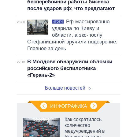
бесперебойной работы бизнеса
после ударов рф: что предлагают
Рф массированно
ИТОГИ
23:00
ударила по Киеву и
области, а экс-послу
Стефанишиной вручили подозрение.
Главное за день
В Молдове обнаружили обломки
22:18
российского беспилотника
«Герань-2»
Больше новостей
ИНФОГРАФИКА
рифы
Как сократилось
у в
количество
 на
медучреждений в
Украине за годы