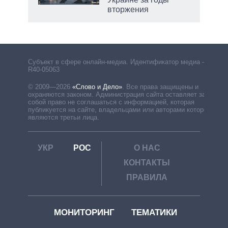
вторжения
рф
Субъект в сфере онлайн-медиа. Идентификатор медиа –
R40-05063
© 2009—2026
«Слово и Дело»
.
Все права защищены и
охраняются законом. Администрация сайта оставляет за
собой право не соглашаться с информацией, которая
публикуется на сайте, владельцами или авторами которой
являются третьи лица.
УКР
РОС
О НАС
КОНТАКТЫ
ПРАВИЛА
МОНИТОРИНГ
ТЕМАТИКИ