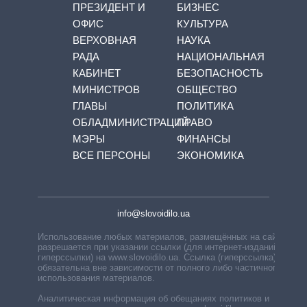
ПРЕЗИДЕНТ И
БИЗНЕС
ОФИС
КУЛЬТУРА
ВЕРХОВНАЯ
НАУКА
РАДА
НАЦИОНАЛЬНАЯ
КАБИНЕТ
БЕЗОПАСНОСТЬ
МИНИСТРОВ
ОБЩЕСТВО
ГЛАВЫ
ПОЛИТИКА
ОБЛАДМИНИСТРАЦИЙ
ПРАВО
МЭРЫ
ФИНАНСЫ
ВСЕ ПЕРСОНЫ
ЭКОНОМИКА
info@slovoidilo.ua
Использование любых материалов, размещённых на сайте,
разрешается при указании ссылки (для интернет-изданий —
гиперссылки) на www.slovoidilo.ua. Ссылка (гиперссылка)
обязательна вне зависимости от полного либо частичного
использования материалов.
Аналитическая информация об обещаниях политиков и