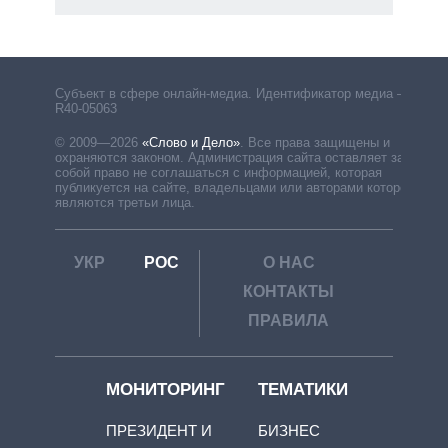
Субъект в сфере онлайн-медиа. Идентификатор медиа –
R40-05063
© 2009—2026
«Слово и Дело»
.
Все права защищены и
охраняются законом. Администрация сайта оставляет за
собой право не соглашаться с информацией, которая
публикуется на сайте, владельцами или авторами которой
являются третьи лица.
УКР
РОС
О НАС
КОНТАКТЫ
ПРАВИЛА
МОНИТОРИНГ
ТЕМАТИКИ
ПРЕЗИДЕНТ И
БИЗНЕС