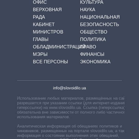
ОФИС
КУЛЬТУРА
ВЕРХОВНАЯ
НАУКА
РАДА
НАЦИОНАЛЬНАЯ
КАБИНЕТ
БЕЗОПАСНОСТЬ
МИНИСТРОВ
ОБЩЕСТВО
ГЛАВЫ
ПОЛИТИКА
ОБЛАДМИНИСТРАЦИЙ
ПРАВО
МЭРЫ
ФИНАНСЫ
ВСЕ ПЕРСОНЫ
ЭКОНОМИКА
info@slovoidilo.ua
Использование любых материалов, размещённых на сайте,
разрешается при указании ссылки (для интернет-изданий —
гиперссылки) на www.slovoidilo.ua. Ссылка (гиперссылка)
обязательна вне зависимости от полного либо частичного
использования материалов.
Аналитическая информация об обещаниях политиков и
чиновников, размещенных на портале slovoidilo.ua, а также
информация о состоянии выполнения этих обещаний,