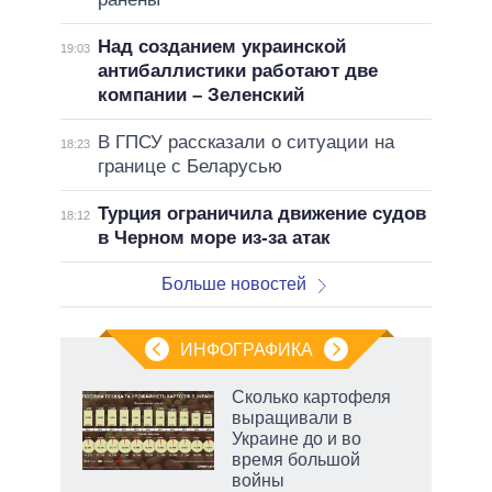
Над созданием украинской
19:03
антибаллистики работают две
компании – Зеленский
В ГПСУ рассказали о ситуации на
18:23
границе с Беларусью
Турция ограничила движение судов
18:12
в Черном море из-за атак
Больше новостей
ИНФОГРАФИКА
Сколько картофеля
выращивали в
не за
Украине до и во
асть
время большой
елью
войны