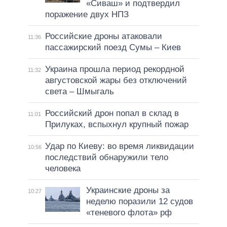
«Сиваш» и подтвердил
поражение двух НПЗ
Российские дроны атаковали
11:36
пассажирский поезд Сумы – Киев
Украина прошла период рекордной
11:32
августовской жары без отключений
света – Шмыгаль
Российский дрон попал в склад в
11:01
Прилуках, вспыхнул крупный пожар
Удар по Киеву: во время ликвидации
10:56
последствий обнаружили тело
человека
Украинские дроны за
10:27
неделю поразили 12 судов
«теневого флота» рф