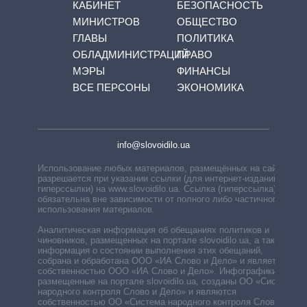
КАБИНЕТ
БЕЗОПАСНОСТЬ
МИНИСТРОВ
ОБЩЕСТВО
ГЛАВЫ
ПОЛИТИКА
ОБЛАДМИНИСТРАЦИЙ
ПРАВО
МЭРЫ
ФИНАНСЫ
ВСЕ ПЕРСОНЫ
ЭКОНОМИКА
info@slovoidilo.ua
Использование любых материалов, размещённых на сайте,
разрешается при указании ссылки (для интернет-изданий —
гиперссылки) на www.slovoidilo.ua. Ссылка (гиперссылка)
обязательна вне зависимости от полного либо частичного
использования материалов.
Аналитическая информация об обещаниях политиков и
чиновников, размещенных на портале slovoidilo.ua, а также
информация о состоянии выполнения этих обещаний,
собрана и обработана ООО «ИА Слово и Дело» и является
собственностью ООО «ИА Слово и Дело». Инфографики,
размещенные на портале slovoidilo.ua, созданы ОО «Система
народного контроля Слово и Дело» и являются
собственностью ОО «Система народного контроля Слово и