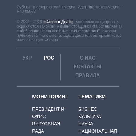
Субъект в сфере онлайн-медиа. Идентификатор медиа –
R40-05063
© 2009—2026
«Слово и Дело»
.
Все права защищены и
охраняются законом. Администрация сайта оставляет за
собой право не соглашаться с информацией, которая
публикуется на сайте, владельцами или авторами которой
являются третьи лица.
УКР
РОС
О НАС
КОНТАКТЫ
ПРАВИЛА
МОНИТОРИНГ
ТЕМАТИКИ
ПРЕЗИДЕНТ И
БИЗНЕС
ОФИС
КУЛЬТУРА
ВЕРХОВНАЯ
НАУКА
РАДА
НАЦИОНАЛЬНАЯ