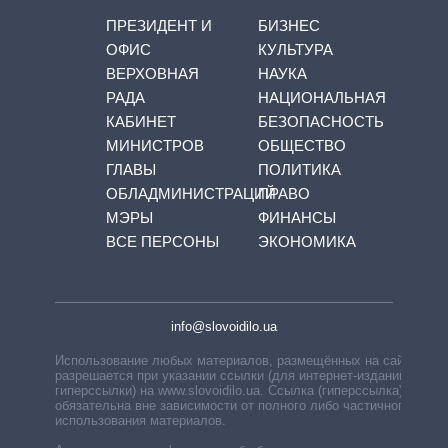
ПРЕЗИДЕНТ И
БИЗНЕС
ОФИС
КУЛЬТУРА
ВЕРХОВНАЯ
НАУКА
РАДА
НАЦИОНАЛЬНАЯ
КАБИНЕТ
БЕЗОПАСНОСТЬ
МИНИСТРОВ
ОБЩЕСТВО
ГЛАВЫ
ПОЛИТИКА
ОБЛАДМИНИСТРАЦИЙ
ПРАВО
МЭРЫ
ФИНАНСЫ
ВСЕ ПЕРСОНЫ
ЭКОНОМИКА
info@slovoidilo.ua
Использование любых материалов, размещённых на сайте,
разрешается при указании ссылки (для интернет-изданий —
гиперссылки) на www.slovoidilo.ua. Ссылка (гиперссылка)
обязательна вне зависимости от полного либо частичного
использования материалов.