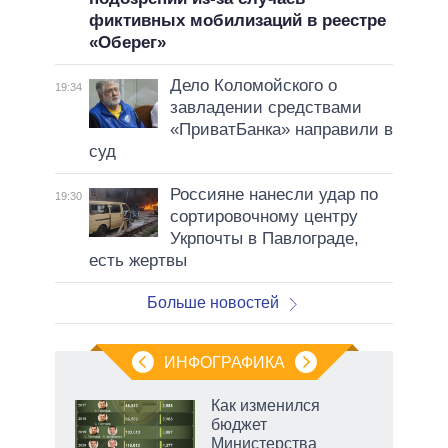
фиктивных мобилизаций в реестре
«Оберег»
Дело Коломойского о
19:34
завладении средствами
«ПриватБанка» направили в
суд
Россияне нанесли удар по
19:30
сортировочному центру
Укрпочты в Павлограде,
есть жертвы
Больше новостей
ИНФОГРАФИКА
Как изменился
бюджет
не за
Министерства