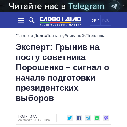
УКР
РОС
НОВОСТИ
Слово и Дело
›
Лента публикаций
›
Политика
Эксперт: Грынив на
ОБЕЩАНИЯ
ЛЕНТА
ПОЛИТИКА
посту советника
СОБЫТИЯ
ЭКОНОМИКА
ПОЛИТИКИ
Порошенко – сигнал о
СТАТЬИ
ОБЩЕСТВО
ИНФОГРАФИКА
МНЕНИЯ
МИР
ВСЕ ПОЛИТИКИ
начале подготовки
ОБЗОРЫ
ПРЕЗИДЕНТ И ОФИС
президентских
ВИДЕО
ДАЙДЖЕСТЫ
ВЕРХОВНАЯ РАДА
выборов
ПОДДЕРЖАТЬ
КАБИНЕТ МИНИСТРОВ
ГЛАВЫ ОБЛАДМИНИСТРАЦИЙ
СРАВНЕНИЕ ПОЛИТИКОВ
МЭРЫ
ПОЛИТИКА
24 марта 2017, 13:41
ВСЕ ПЕРСОНЫ