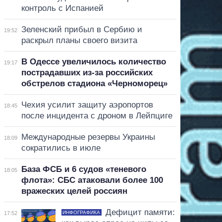
контроль с Испанией
Зеленский прибыл в Сербию и
19:52
раскрыл планы своего визита
В Одессе увеличилось количество
19:17
пострадавших из-за российских
обстрелов стадиона «Черноморец»
Чехия усилит защиту аэропортов
18:45
после инцидента с дроном в Лейпциге
Международные резервы Украины
18:09
сократились в июле
База ФСБ и 6 судов «теневого
18:05
флота»: СБС атаковали более 100
вражеских целей россиян
Дефицит памяти:
ИНФОГРАФИКА
17:52