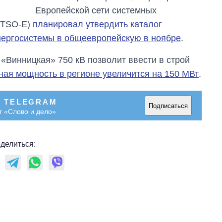
Европейской сети системных
NTSO-E)
планировал утвердить каталог
нергосистемы в общеевропейскую в ноябре
.
«Винницкая» 750 кВ позволит ввести в строй
ная мощность в регионе увеличится на 150 МВт
.
В TELEGRAM
Подписаться
т «Слово и дело»
делиться: