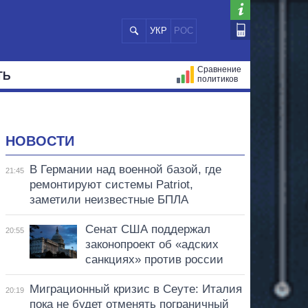
УКР
РОС
Сравнение
ТЬ
политиков
СТРАЦИЙ
МЭРЫ
ВСЕ ПЕРСОНЫ
НОВОСТИ
В Германии над военной базой, где
21:45
ремонтируют системы Patriot,
заметили неизвестные БПЛА
Сенат США поддержал
20:55
законопроект об «адских
санкциях» против россии
Миграционный кризис в Сеуте: Италия
20:19
пока не будет отменять пограничный