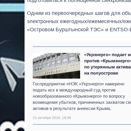
подготовиться к полноценной синхронизац
Одним из первоочередных шагов для объе
электронных ежегодных/ежемесячных/еж
«Островом Бурштынской ТЭС» и ENTSO-
«Укрэнерго» подает и
против «Крымэнерго
по утерянным актив
на полуострове
Госпредприятие «НЭК «Укрэнерго» намерено
подать иск в международный суд против
новообразованного «Крымэнерго» по вопросу
возмещения убытков, причиненных захватом св
активов в результате аннексии Крыма.
21 октября 2016, 18:08