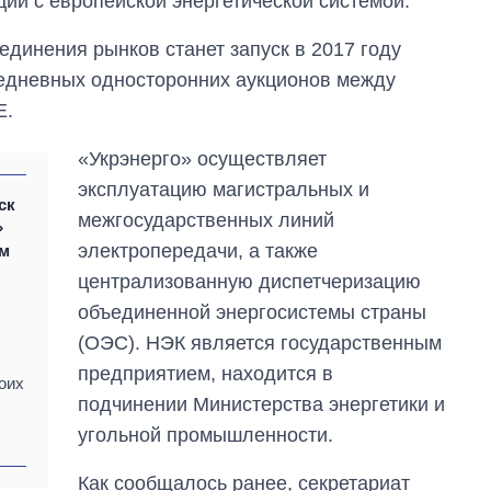
ии с европейской энергетической системой.
динения рынков станет запуск в 2017 году
едневных односторонних аукционов между
E.
«Укрэнерго» осуществляет
эксплуатацию магистральных и
ск
межгосударственных линий
»
электропередачи, а также
ам
централизованную диспетчеризацию
объединенной энергосистемы страны
(ОЭС). НЭК является государственным
предприятием, находится в
оих
подчинении Министерства энергетики и
угольной промышленности.
Как сообщалось ранее, секретариат