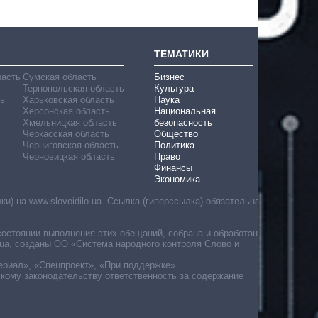
ТЕМАТИКИ
ласть
Сумская область
Бизнес
Тернопольская область
Культура
ь
Харьковская область
Наука
Херсонская область
Национальная
Хмельницкая область
безопасность
Черкасская область
Общество
Черниговская область
Политика
Черновицкая область
Право
Финансы
Экономика
) на www.slovoidilo.ua. Ссылка (гиперссылка) обязательна
состоянии выполнения этих обещаний, собрана и обработана
ua, созданы ОО «Система народного контроля Слово и
ериал», «Спецпроект», «При поддержке».
скому законодательству ответственность за содержание