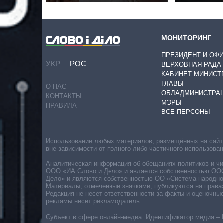
МОНИТОРИНГ
ПРЕЗИДЕНТ И ОФ
УКР
РОС
ВЕРХОВНАЯ РАДА
КАБИНЕТ МИНИСТ
ГЛАВЫ
О НАС
ОБЛАДМИНИСТРА
КОНТАКТЫ
МЭРЫ
ПРАВИЛА
ВСЕ ПЕРСОНЫ
Использование любых материалов, размещённых на сайте,
вне зависимости от полного либо частичного использова
Аналитическая информация об обещаниях политиков и чин
ООО «ИА Слово и Дело» и является собственностью ООО 
Дело» и являются собственностью ОО «Система народног
Материалы, отмеченные значками, публикуются на права
Редакция не несет ответственности за факты и оценочны
рекламы несет рекламодатель.
Субъект в сфере онлайн-медиа. Идентификатор медиа – 