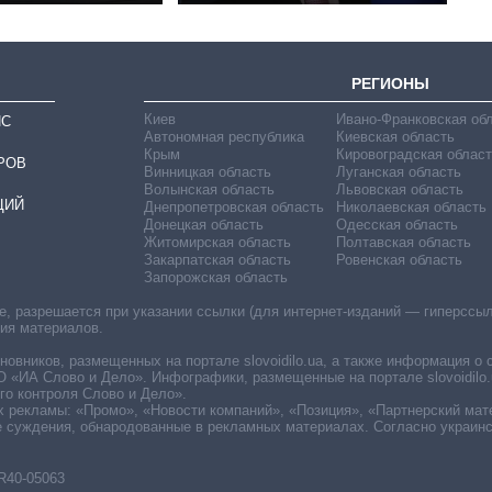
РЕГИОНЫ
Киев
Ивано-Франковская об
ИС
Автономная республика
Киевская область
Крым
Кировоградская област
РОВ
Винницкая область
Луганская область
Волынская область
Львовская область
ЦИЙ
Днепропетровская область
Николаевская область
Донецкая область
Одесская область
Житомирская область
Полтавская область
Закарпатская область
Ровенская область
Запорожская область
 разрешается при указании ссылки (для интернет-изданий — гиперссылки
ния материалов.
овников, размещенных на портале slovoidilo.ua, а также информация о 
«ИА Слово и Дело». Инфографики, размещенные на портале slovoidilo.
о контроля Слово и Дело».
х рекламы: «Промо», «Новости компаний», «Позиция», «Партнерский мат
е суждения, обнародованные в рекламных материалах. Согласно украин
R40-05063