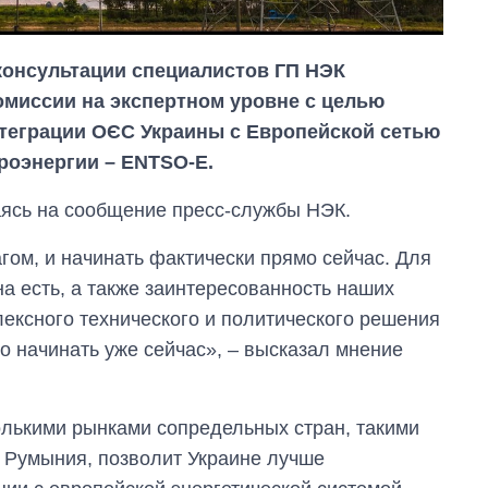
консультации специалистов ГП НЭК
омиссии на экспертном уровне с целью
теграции ОЄС Украины с Европейской сетью
роэнергии – ENTSO-E.
аясь на сообщение пресс-службы НЭК.
гом, и начинать фактически прямо сейчас. Для
на есть, а также заинтересованность наших
ексного технического и политического решения
От 1 месяца – до 5
о начинать уже сейчас», – высказал мнение
лет: кто и как долго
занимал
должность
олькими рынками сопредельных стран, такими
руководителя СВР
и Румыния, позволит Украине лучше