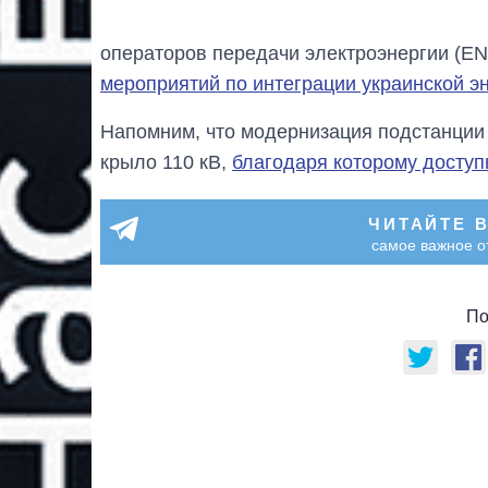
операторов передачи электроэнергии (E
мероприятий по интеграции украинской э
Напомним, что модернизация подстанции 
крыло 110 кВ,
благодаря которому доступ
ЧИТАЙТЕ 
самое важное о
По