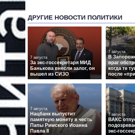
ДРУГИЕ НОВОСТИ ПОЛИТИКИ
7 августа
В Запорож
7 августа
За экс-госсекретаря МИД
враг обстр
Банькова внесли залог, он
когда те т
вышел из СИЗО
после «пр
7 августа
Нацбанк выпустит
7 августа
памятную монету в честь
ВАКС отпу
Папы Римского Иоанна
подозрева
Павла II
экс-госсек