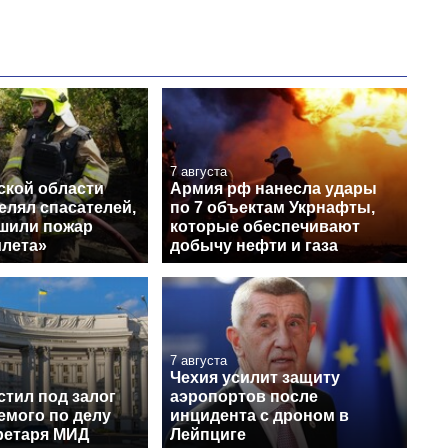
7 августа
ской области
Армия рф нанесла удары
елял спасателей,
по 7 объектам Укрнафты,
ушили пожар
которые обеспечивают
илета»
добычу нефти и газа
7 августа
Чехия усилит защиту
стил под залог
аэропортов после
емого по делу
инцидента с дроном в
ретаря МИД
Лейпциге