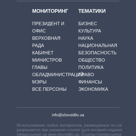
МОНИТОРИНГ
ТЕМАТИКИ
ПРЕЗИДЕНТ И
БИЗНЕС
ОФИС
КУЛЬТУРА
ВЕРХОВНАЯ
НАУКА
РАДА
НАЦИОНАЛЬНАЯ
КАБИНЕТ
БЕЗОПАСНОСТЬ
МИНИСТРОВ
ОБЩЕСТВО
ГЛАВЫ
ПОЛИТИКА
ОБЛАДМИНИСТРАЦИЙ
ПРАВО
МЭРЫ
ФИНАНСЫ
ВСЕ ПЕРСОНЫ
ЭКОНОМИКА
info@slovoidilo.ua
Использование любых материалов, размещённых на сайте,
разрешается при указании ссылки (для интернет-изданий —
гиперссылки) на www.slovoidilo.ua. Ссылка (гиперссылка)