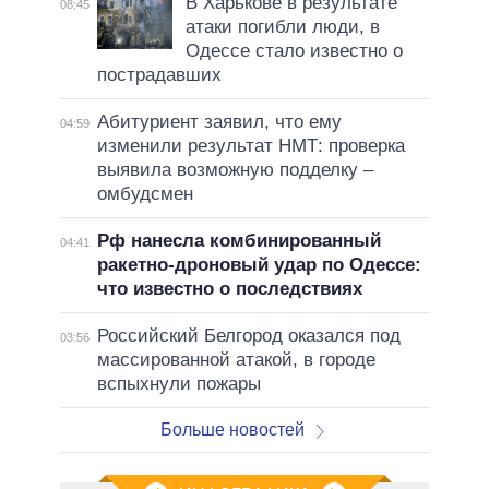
В Харькове в результате
08:45
атаки погибли люди, в
Одессе стало известно о
пострадавших
Абитуриент заявил, что ему
04:59
изменили результат НМТ: проверка
выявила возможную подделку –
омбудсмен
Рф нанесла комбинированный
04:41
ракетно-дроновый удар по Одессе:
что известно о последствиях
Российский Белгород оказался под
03:56
массированной атакой, в городе
вспыхнули пожары
Больше новостей