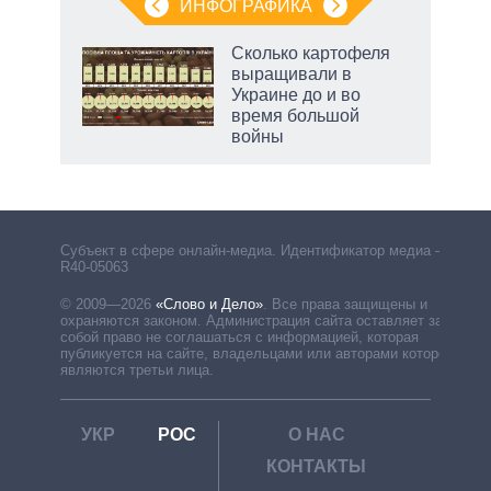
ИНФОГРАФИКА
Сколько картофеля
выращивали в
Украине до и во
время большой
войны
Субъект в сфере онлайн-медиа. Идентификатор медиа –
R40-05063
© 2009—2026
«Слово и Дело»
.
Все права защищены и
охраняются законом. Администрация сайта оставляет за
собой право не соглашаться с информацией, которая
публикуется на сайте, владельцами или авторами которой
являются третьи лица.
УКР
РОС
О НАС
КОНТАКТЫ