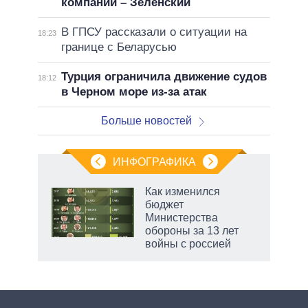
компании – Зеленский
В ГПСУ рассказали о ситуации на
18:23
границе с Беларусью
Турция ограничила движение судов
18:12
в Черном море из-за атак
Больше новостей
ИНФОГРАФИКА
 5
Как изменился
го
бюджет
сть
Министерства
ВР
обороны за 13 лет
войны с россией