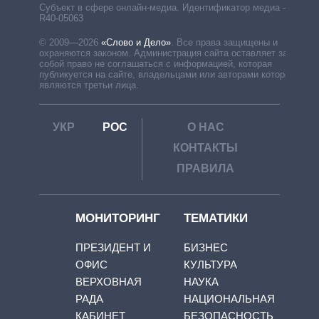
Субъект в сфере онлайн-медиа. Идентификатор медиа –
R40-05063
© 2009—2026
«Слово и Дело»
.
Все права защищены и
охраняются законом. Администрация сайта оставляет за
собой право не соглашаться с информацией, которая
публикуется на сайте, владельцами или авторами которой
являются третьи лица.
УКР
РОС
О НАС
КОНТАКТЫ
ПРАВИЛА
МОНИТОРИНГ
ТЕМАТИКИ
ПРЕЗИДЕНТ И
БИЗНЕС
ОФИС
КУЛЬТУРА
ВЕРХОВНАЯ
НАУКА
РАДА
НАЦИОНАЛЬНАЯ
КАБИНЕТ
БЕЗОПАСНОСТЬ