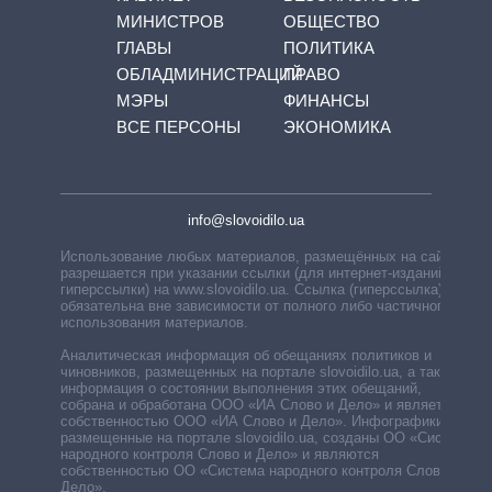
МИНИСТРОВ
ОБЩЕСТВО
ГЛАВЫ
ПОЛИТИКА
ОБЛАДМИНИСТРАЦИЙ
ПРАВО
МЭРЫ
ФИНАНСЫ
ВСЕ ПЕРСОНЫ
ЭКОНОМИКА
info@slovoidilo.ua
Использование любых материалов, размещённых на сайте,
разрешается при указании ссылки (для интернет-изданий —
гиперссылки) на www.slovoidilo.ua. Ссылка (гиперссылка)
обязательна вне зависимости от полного либо частичного
использования материалов.
Аналитическая информация об обещаниях политиков и
чиновников, размещенных на портале slovoidilo.ua, а также
информация о состоянии выполнения этих обещаний,
собрана и обработана ООО «ИА Слово и Дело» и является
собственностью ООО «ИА Слово и Дело». Инфографики,
размещенные на портале slovoidilo.ua, созданы ОО «Система
народного контроля Слово и Дело» и являются
собственностью ОО «Система народного контроля Слово и
Дело».