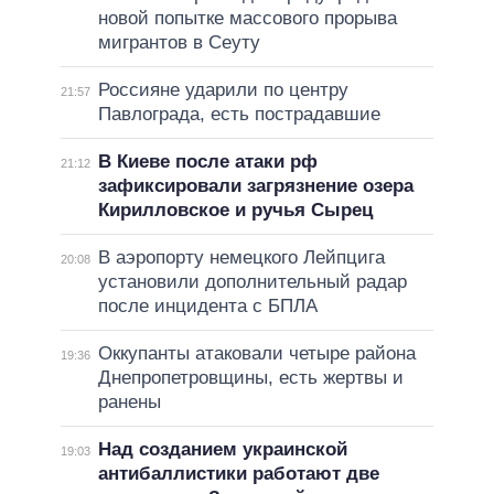
новой попытке массового прорыва
мигрантов в Сеуту
Россияне ударили по центру
21:57
Павлограда, есть пострадавшие
В Киеве после атаки рф
21:12
зафиксировали загрязнение озера
Кирилловское и ручья Сырец
В аэропорту немецкого Лейпцига
20:08
установили дополнительный радар
после инцидента с БПЛА
Оккупанты атаковали четыре района
19:36
Днепропетровщины, есть жертвы и
ранены
Над созданием украинской
19:03
антибаллистики работают две