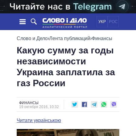
УКР
РОС
НОВОСТИ
Слово и Дело
›
Лента публикаций
›
Финансы
Какую сумму за годы
ОБЕЩАНИЯ
ЛЕНТА
ПОЛИТИКА
независимости
СОБЫТИЯ
ЭКОНОМИКА
ПОЛИТИКИ
Украина заплатила за
СТАТЬИ
ОБЩЕСТВО
ИНФОГРАФИКА
МНЕНИЯ
МИР
ВСЕ ПОЛИТИКИ
газ России
ОБЗОРЫ
ПРЕЗИДЕНТ И ОФИС
ВИДЕО
ДАЙДЖЕСТЫ
ВЕРХОВНАЯ РАДА
ФИНАНСЫ
ПОДДЕРЖАТЬ
КАБИНЕТ МИНИСТРОВ
19 октября 2016, 10:32
ГЛАВЫ ОБЛАДМИНИСТРАЦИЙ
СРАВНЕНИЕ ПОЛИТИКОВ
Читати українською
МЭРЫ
ВСЕ ПЕРСОНЫ