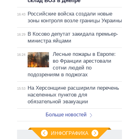
склад ВОЗ в Днепре
Российские войска создали новые
16:43
зоны контроля возле границы Украины
В Косово депутат закидала премьер-
16:29
министра яйцами
Лесные пожары в Европе:
16:24
во Франции арестовали
сотни людей по
подозрениям в поджогах
На Херсонщине расширили перечень
15:53
населенных пунктов для
обязательной эвакуации
Больше новостей
ИНФОГРАФИКА