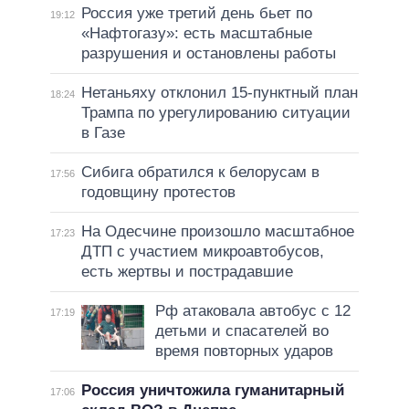
Россия уже третий день бьет по
19:12
«Нафтогазу»: есть масштабные
разрушения и остановлены работы
Нетаньяху отклонил 15-пунктный план
18:24
Трампа по урегулированию ситуации
в Газе
Сибига обратился к белорусам в
17:56
годовщину протестов
На Одесчине произошло масштабное
17:23
ДТП с участием микроавтобусов,
есть жертвы и пострадавшие
Рф атаковала автобус с 12
17:19
детьми и спасателей во
время повторных ударов
Россия уничтожила гуманитарный
17:06