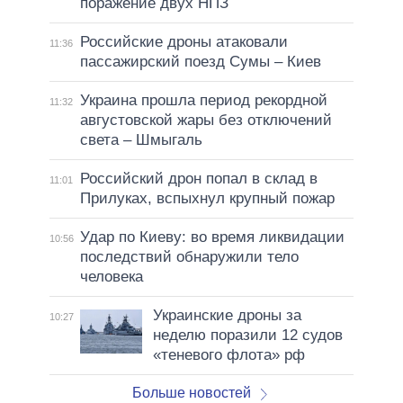
поражение двух НПЗ
Российские дроны атаковали
11:36
пассажирский поезд Сумы – Киев
Украина прошла период рекордной
11:32
августовской жары без отключений
света – Шмыгаль
Российский дрон попал в склад в
11:01
Прилуках, вспыхнул крупный пожар
Удар по Киеву: во время ликвидации
10:56
последствий обнаружили тело
человека
Украинские дроны за
10:27
неделю поразили 12 судов
«теневого флота» рф
Больше новостей