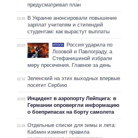
предусматривал план
В Украине анонсировали повышение
23:45
зарплат учителям и стипендий
студентам: как вырастут выплаты
Россия ударила по
ИТОГИ
22:53
Лозовой и Павлограду, а
Стефанишиной избрали
меру пресечения. Главное за день
Зеленский на этих выходных впервые
22:32
посетит Сербию
Инцидент в аэропорту Лейпцига: в
22:03
Германии опровергли информацию
о боеприпасах на борту самолета
Отдельные списки для зимы и лета:
21:49
Кабмин изменит правила