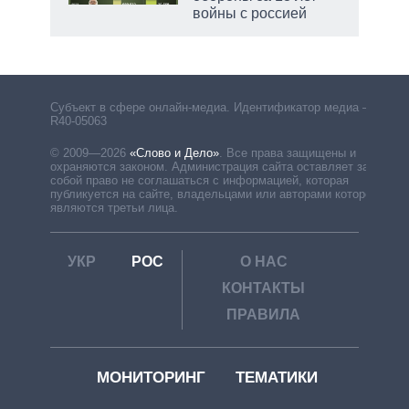
войны с россией
Субъект в сфере онлайн-медиа. Идентификатор медиа –
R40-05063
© 2009—2026
«Слово и Дело»
.
Все права защищены и
охраняются законом. Администрация сайта оставляет за
собой право не соглашаться с информацией, которая
публикуется на сайте, владельцами или авторами которой
являются третьи лица.
УКР
РОС
О НАС
КОНТАКТЫ
ПРАВИЛА
МОНИТОРИНГ
ТЕМАТИКИ