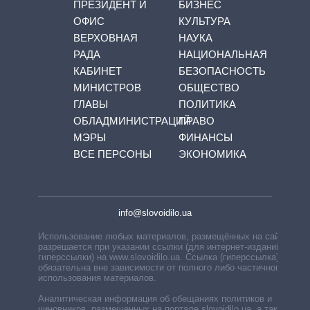
ПРЕЗИДЕНТ И
БИЗНЕС
ОФИС
КУЛЬТУРА
ВЕРХОВНАЯ
НАУКА
РАДА
НАЦИОНАЛЬНАЯ
КАБИНЕТ
БЕЗОПАСНОСТЬ
МИНИСТРОВ
ОБЩЕСТВО
ГЛАВЫ
ПОЛИТИКА
ОБЛАДМИНИСТРАЦИЙ
ПРАВО
МЭРЫ
ФИНАНСЫ
ВСЕ ПЕРСОНЫ
ЭКОНОМИКА
info@slovoidilo.ua
Использование любых материалов, размещённых на сайте,
разрешается при указании ссылки (для интернет-изданий —
гиперссылки) на www.slovoidilo.ua. Ссылка (гиперссылка)
обязательна вне зависимости от полного либо частичного
использования материалов.
Аналитическая информация об обещаниях политиков и
чиновников, размещенных на портале slovoidilo.ua, а также