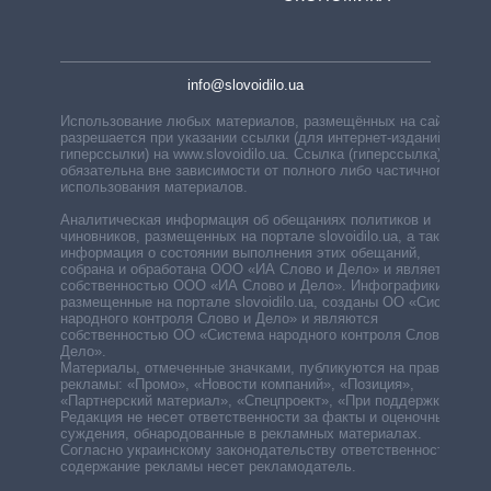
info@slovoidilo.ua
Использование любых материалов, размещённых на сайте,
разрешается при указании ссылки (для интернет-изданий —
гиперссылки) на www.slovoidilo.ua. Ссылка (гиперссылка)
обязательна вне зависимости от полного либо частичного
использования материалов.
Аналитическая информация об обещаниях политиков и
чиновников, размещенных на портале slovoidilo.ua, а также
информация о состоянии выполнения этих обещаний,
собрана и обработана ООО «ИА Слово и Дело» и является
собственностью ООО «ИА Слово и Дело». Инфографики,
размещенные на портале slovoidilo.ua, созданы ОО «Система
народного контроля Слово и Дело» и являются
собственностью ОО «Система народного контроля Слово и
Дело».
Материалы, отмеченные значками, публикуются на правах
рекламы: «Промо», «Новости компаний», «Позиция»,
«Партнерский материал», «Спецпроект», «При поддержке».
Редакция не несет ответственности за факты и оценочные
суждения, обнародованные в рекламных материалах.
Согласно украинскому законодательству ответственность за
содержание рекламы несет рекламодатель.