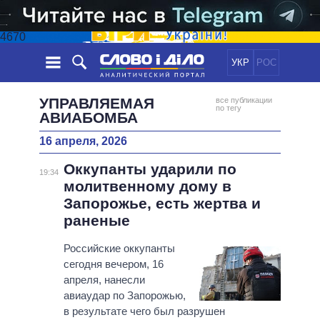
4670
УКР
РОС
НОВОСТИ
УПРАВЛЯЕМАЯ
все публикации
по тегу
АВИАБОМБА
ОБЕЩАНИЯ
ЛЕНТА
ПОЛИТИКА
16 апреля, 2026
СОБЫТИЯ
ЭКОНОМИКА
ПОЛИТИКИ
Оккупанты ударили по
19:34
СТАТЬИ
ОБЩЕСТВО
молитвенному дому в
ИНФОГРАФИКА
МНЕНИЯ
МИР
ВСЕ ПОЛИТИКИ
Запорожье, есть жертва и
ОБЗОРЫ
ПРЕЗИДЕНТ И ОФИС
раненые
ВИДЕО
ДАЙДЖЕСТЫ
ВЕРХОВНАЯ РАДА
Российские оккупанты
ПОДДЕРЖАТЬ
КАБИНЕТ МИНИСТРОВ
сегодня вечером, 16
ГЛАВЫ ОБЛАДМИНИСТРАЦИЙ
апреля, нанесли
СРАВНЕНИЕ ПОЛИТИКОВ
авиаудар по Запорожью,
МЭРЫ
в результате чего был разрушен