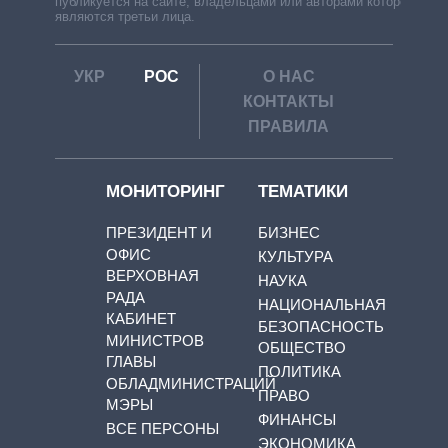
публикуется на сайте, владельцами или авторами которой
являются третьи лица.
УКР
РОС
О НАС
КОНТАКТЫ
ПРАВИЛА
МОНИТОРИНГ
ТЕМАТИКИ
ПРЕЗИДЕНТ И
БИЗНЕС
ОФИС
КУЛЬТУРА
ВЕРХОВНАЯ
НАУКА
РАДА
НАЦИОНАЛЬНАЯ
КАБИНЕТ
БЕЗОПАСНОСТЬ
МИНИСТРОВ
ОБЩЕСТВО
ГЛАВЫ
ПОЛИТИКА
ОБЛАДМИНИСТРАЦИЙ
ПРАВО
МЭРЫ
ФИНАНСЫ
ВСЕ ПЕРСОНЫ
ЭКОНОМИКА