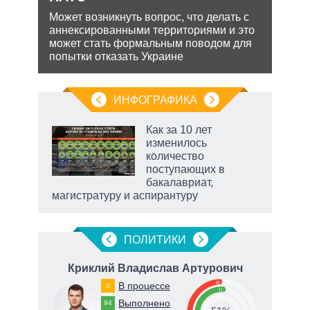
экс
Может возникнуть вопрос, что делать с
ень
аннексированными территориями и это
Бела
может стать формальным поводом для
мише
попытки отказать Украине
НАТО
нача
ИНФОГРАФИКА
Как за 10 лет
изменилось
не за
количество
асть
поступающих в
елью
бакалавриат,
магистратуру и аспирантуру
ПОЛИТИКИ
ич
Криклий Владислав Артурович
49
В процессе
0
51
Выполнено
94