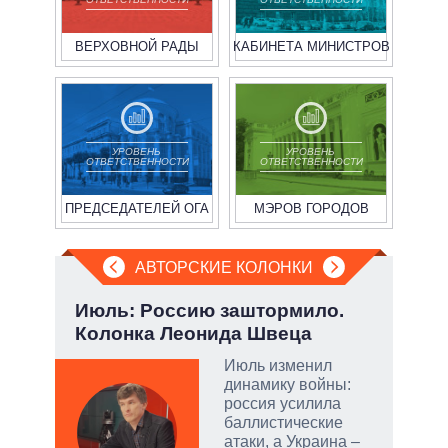
ВЕРХОВНОЙ РАДЫ
КАБИНЕТА МИНИСТРОВ
УРОВЕНЬ
УРОВЕНЬ
ОТВЕТСТВЕННОСТИ
ОТВЕТСТВЕННОСТИ
ПРЕДСЕДАТЕЛЕЙ ОГА
МЭРОВ ГОРОДОВ
АВТОРСКИЕ КОЛОНКИ
Июль: Россию заштормило.
Эво
Колонка Леонида Швеца
пер
Дра
Июль изменил
динамику войны:
огли
россия усилила
на
баллистические
атаки, а Украина –