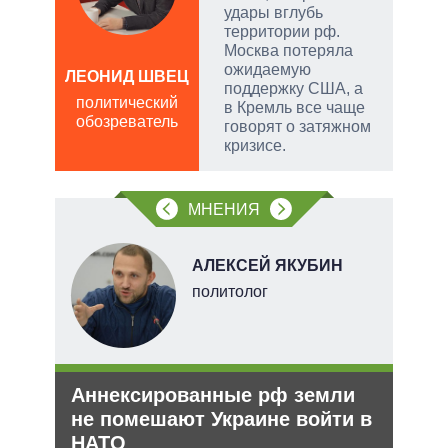
удары вглубь
территории рф.
Москва потеряла
ожидаемую
ЛЕОНИД ШВЕЦ
поддержку США, а
Д
политический
в Кремль все чаще
ПО
обозреватель
говорят о затяжном
в
кризисе.
обо
МНЕНИЯ
НОВ
АЛЕКСЕЙ ЯКУБИН
политолог
е
Аннексированные рф земли
Зая
аг
не помешают Украине войти в
яде
НАТО
пут