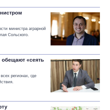
инистром
ости министра аграрной
лая Сольского.
П обещают «сеять
всех регионах, где
йствия.
рту