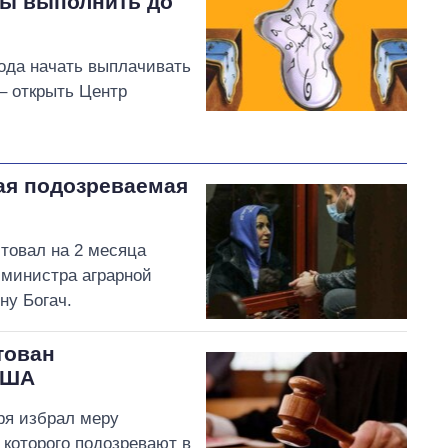
ны выполнить до
ода начать выплачивать
– открыть Центр
ая подозреваемая
стовал на 2 месяца
 министра аграрной
ну Богач.
тован
США
ря избрал меру
 которого подозревают в