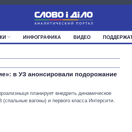
КИ
ИНФОГРАФИКА
ВИДЕО
ПОДДЕРЖА
ИС
ЛЕНТА
ВЕРХОВНАЯ РАДА
СОБЫТИЯ
СТАТЬИ
КАБИНЕТ МИНИСТРОВ
МНЕНИЯ
ОБЗОРЫ
ГЛАВЫ ОБЛАДМИНИ
ДАЙДЖЕСТЫ
ПОЛИТИКА
ДЕПУТАТЫ
ЭКОНОМИКА
КОМИТЕТЫ
ФРАКЦИИ
ОБЩЕСТВО
ОКРУГА
МИР
Сколько
е»: в УЗ анонсировали подорожание
картофеля
выращивали в
Украине до и во
крзализныця планирует внедрить динамическое
время большой
 (спальные вагоны) и первого класса Интерсити.
войны
Гончарук Алексей Валерьевич