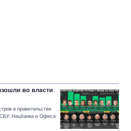
В процессе
0
Выполнено
103
22%
Не выполнено
78
372
22
выполнено
0
Всего
475
Сибига пообещал
развивать международные
партнерства Черниговской
области и расширять их
изошли во власти
географию
стров в правительстве
СБУ, Нацбанка и Офиса