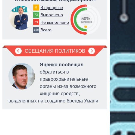
50
В процессе
0
50
Выполнено
73
50%
Не выполнено
73
выполнено
0
Всего
146
ОБЕЩАНИЯ ПОЛИТИКОВ
Яценко пообещал
обратиться в
правоохранительные
органы из-за возможного
хищения средств,
выделенных на создание бренда Умани