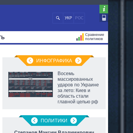
УКР
РОС
Сравнение
ТЬ
политиков
СТРАЦИЙ
МЭРЫ
ВСЕ ПЕРСОНЫ
ИНФОГРАФИКА
Восемь
массированных
ударов по Украине
за лето: Киев и
область стали
главной целью рф
ПОЛИТИКИ
Степанов Максим Владимирович
Тимош