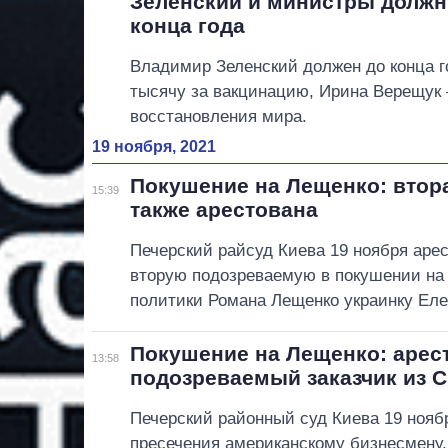
Зеленский и министры долж
конца года
Владимир Зеленский должен до конца г
тысячу за вакцинацию, Ирина Верещук 
восстановления мира.
19 ноября, 2021
Покушение на Лещенко: втор
15:39
также арестована
Печерский райсуд Киева 19 ноября аре
вторую подозреваемую в покушении на
политики Романа Лещенко украинку Еле
Покушение на Лещенко: арес
13:58
подозреваемый заказчик из 
Печерский районный суд Киева 19 нояб
пресечения американскому бизнесмену,