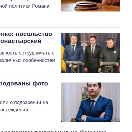
ной политики Романа
нко: посольство
Монастырский
вность сотрудничать с
различных особенностей
ародованы фото
х
ли о подозрении на
повреждений,