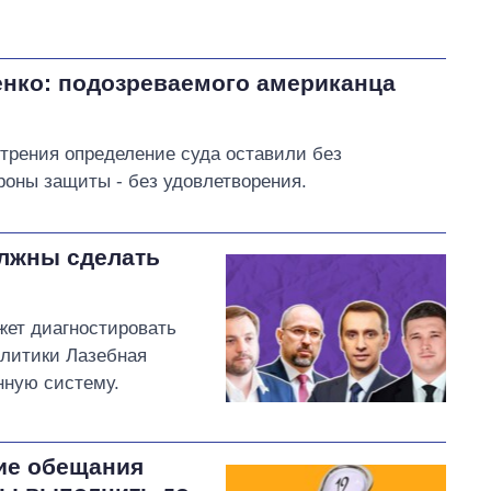
нко: подозреваемого американца
трения определение суда оставили без
оны защиты - без удовлетворения.
олжны сделать
жет диагностировать
литики Лазебная
нную систему.
кие обещания