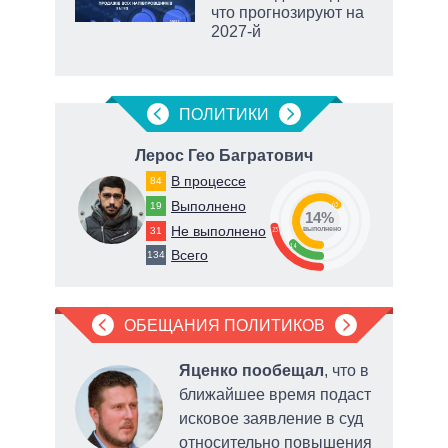
ет
что прогнозируют на
2027-й
рф
ПОЛИТИКИ
ч
Лерос Гео Багратович
В процессе
84
Выполнено
19
63
14%
Не выполнено
31
23
о
выполнено
14
Всего
134
ОБЕЩАНИЯ ПОЛИТИКОВ
Яценко пообещал
, что в
ближайшее время подаст
исковое заявление в суд
относительно повышения