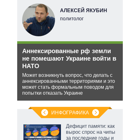
В
АЛЕКСЕЙ ЯКУБИН
ких
политолог
Аннексированные рф земли
Рез
рф
не помешают Украине войти в
рф 
НАТО
ра
Несм
йская
обяз
Может возникнуть вопрос, что делать с
 этот
поли
аннексированными территориями и это
важн
может стать формальным поводом для
попытки отказать Украине
ИНФОГРАФИКА
Дефицит памяти: как
вырос спрос на чипы
за последние годы и