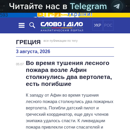
593
УКР
РОС
НОВОСТИ
ГРЕЦИЯ
все публикации по тегу
3 августа, 2026
ОБЕЩАНИЯ
ЛЕНТА
ПОЛИТИКА
Во время тушения лесного
СОБЫТИЯ
ЭКОНОМИКА
05:07
ПОЛИТИКИ
пожара возле Афин
СТАТЬИ
ОБЩЕСТВО
столкнулись два вертолета,
ИНФОГРАФИКА
МНЕНИЯ
МИР
ВСЕ ПОЛИТИКИ
есть погибшие
ОБЗОРЫ
ПРЕЗИДЕНТ И ОФИС
ВИДЕО
К западу от Афин во время тушения
ДАЙДЖЕСТЫ
ВЕРХОВНАЯ РАДА
лесного пожара столкнулись два пожарных
ПОДДЕРЖАТЬ
КАБИНЕТ МИНИСТРОВ
вертолета. Погибли датский пилот и
ГЛАВЫ ОБЛАДМИНИСТРАЦИЙ
греческий координатор, еще двух членов
СРАВНЕНИЕ ПОЛИТИКОВ
экипажа удалось спасти. К ликвидации
МЭРЫ
пожара привлекли сотни спасателей и