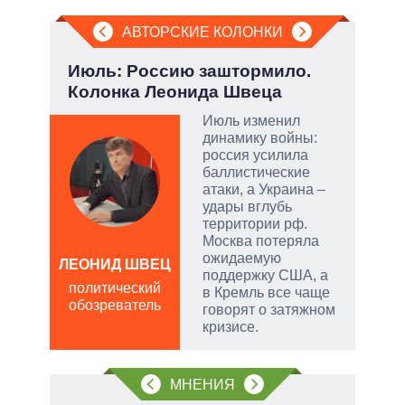
АВТОРСКИЕ КОЛОНКИ
Июль: Россию заштормило.
Эво
Колонка Леонида Швеца
пер
Дра
Июль изменил
динамику войны:
огли
россия усилила
на
баллистические
атаки, а Украина –
удары вглубь
территории рф.
Москва потеряла
ожидаемую
ЛЕОНИД ШВЕЦ
поддержку США, а
Д
политический
в Кремль все чаще
ПО
обозреватель
говорят о затяжном
в
кризисе.
обо
МНЕНИЯ