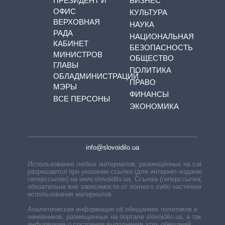
ПРЕЗИДЕНТ И
БИЗНЕС
ОФИС
КУЛЬТУРА
ВЕРХОВНАЯ
НАУКА
РАДА
НАЦИОНАЛЬНАЯ
КАБИНЕТ
БЕЗОПАСНОСТЬ
МИНИСТРОВ
ОБЩЕСТВО
ГЛАВЫ
ПОЛИТИКА
ОБЛАДМИНИСТРАЦИЙ
ПРАВО
МЭРЫ
ФИНАНСЫ
ВСЕ ПЕРСОНЫ
ЭКОНОМИКА
info@slovoidilo.ua
Использование любых материалов, размещённых на сайте,
разрешается при указании ссылки (для интернет-изданий —
гиперссылки) на www.slovoidilo.ua. Ссылка (гиперссылка)
обязательна вне зависимости от полного либо частичного
использования материалов.
Аналитическая информация об обещаниях политиков и
чиновников, размещенных на портале slovoidilo.ua, а также
информация о состоянии выполнения этих обещаний,