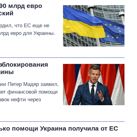
90 млрд евро
ский
рдил, что ЕС еще не
лрд евро для Украины.
азблокирования
аины
ии Петер Мадяр заявил,
акет финансовой помощи
авок нефти через
ько помощи Украина получила от ЕС