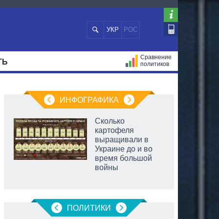
УКР
РОС
Сравнение
ТЬ
политиков
СТРАЦИЙ
МЭРЫ
ВСЕ ПЕРСОНЫ
ИНФОГРАФИКА
Сколько
картофеля
выращивали в
Украине до и во
время большой
войны
аспирант
ПОЛИТИКИ