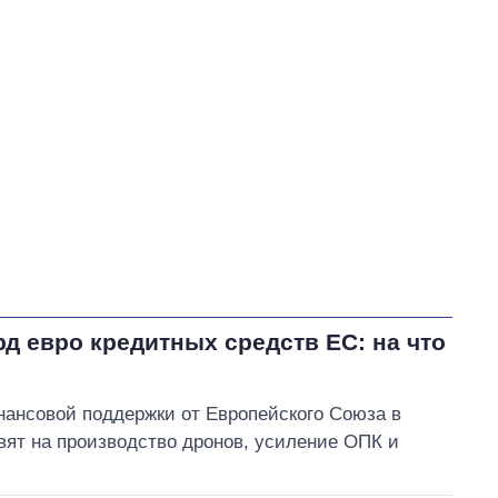
Королевская Наталия Юрьевна
В процессе
62
40
Выполнено
63
30
30%
30
Не выполнено
82
выполнено
Всего
207
Яценко пообещал
обратиться в
правоохранительные
рд евро кредитных средств ЕС: на что
органы из-за возможного
хищения средств,
выделенных на создание бренда Умани
ансовой поддержки от Европейского Союза в
вят на производство дронов, усиление ОПК и