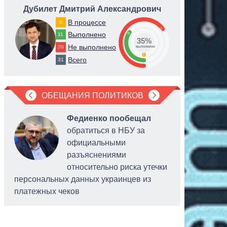
Дубилет Дмитрий Александрович
Гетма
В процессе
0
65
Выполнено
35
11
35%
Не выполнено
20
выполнено
0
Всего
31
ОБЕЩАНИЯ ПОЛИТИКОВ
Федиенко пообещал
обратиться в НБУ за
официальными
разъяснениями
относительно риска утечки
персональных данных украинцев из
платежных чеков