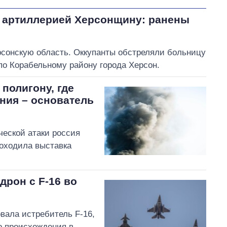
 артиллерией Херсонщину: ранены
рсонскую область. Оккупанты обстреляли больницу
по Корабельному району города Херсон.
 полигону, где
ния – основатель
ческой атаки россия
роходила выставка
рон с F-16 во
вала истребитель F-16,
о происхождения в