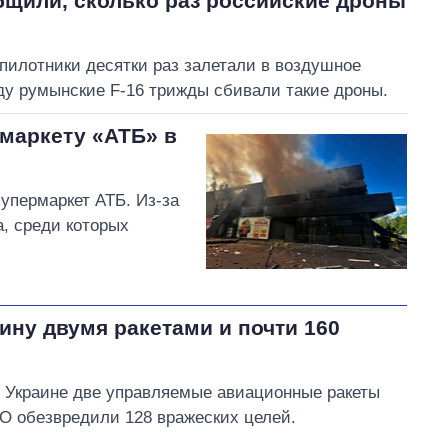
щили, сколько раз российские дроны
пилотники десятки раз залетали в воздушное
ду румынские F-16 трижды сбивали такие дроны.
рмаркету «АТБ» в
упермаркет АТБ. Из-за
а, среди которых
ину двумя ракетами и почти 160
о Украине две управляемые авиационные ракеты
ВО обезвредили 128 вражеских целей.