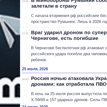
В Минобороны Румынии сооб
19:26
залетали в страну
С начала вторжения рф российские бес
пространство Румынии. Лишь в 2026 го
Враг ударил дроном по супе
17:03
Чернигове, есть погибшие
В Чернигове беспилотник рф атаковал с
российского удара погибли два человек
ребенок.
25 июля, 2026
Россия ночью атаковала Укра
08:40
дронами: как отработала ПВО
В ночь на 25 июля россия выпустила п
Х-59/69 и 157 ударных дронов. Силы П
24 июля, 2026