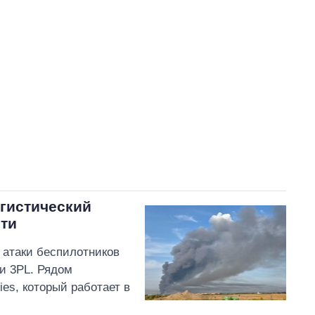
В процессе
85
Выполнено
21
18%
73
Не выполнено
11
выполнено
18
Всего
117
9
Корецкий пообещал
срочно организовать
встречи с
представителями бизнеса
гистический
сти
 атаки беспилотников
ии 3PL. Рядом
ies, который работает в