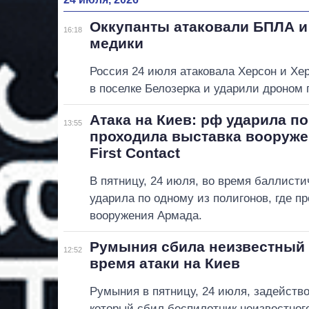
Оккупанты атаковали БПЛА и
16:18
медики
Россия 24 июля атаковала Херсон и Хе
в поселке Белозерка и ударили дроном 
Атака на Киев: рф ударила по
13:55
проходила выставка вооруже
First Contact
В пятницу, 24 июля, во время баллисти
ударила по одному из полигонов, где п
вооружения Армада.
Румыния сбила неизвестный д
12:52
время атаки на Киев
Румыния в пятницу, 24 июля, задейство
который сбил беспилотник неизвестног