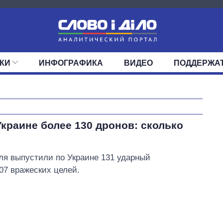
КИ
ИНФОГРАФИКА
ВИДЕО
ПОДДЕРЖА
ИС
ЛЕНТА
ВЕРХОВНАЯ РАДА
СОБЫТИЯ
СТАТЬИ
КАБИНЕТ МИНИСТРОВ
МНЕНИЯ
ОБЗОРЫ
ГЛАВЫ ОБЛАДМИНИ
ДАЙДЖЕСТЫ
ПОЛИТИКА
ДЕПУТАТЫ
ЭКОНОМИКА
КОМИТЕТЫ
ФРАКЦИИ
ОБЩЕСТВО
ОКРУГА
МИР
Как сократилось
краине более 130 дронов: сколько
количество
медучреждений в
Украине за годы
юля выпустили по Украине 131 ударный
вторжения
07 вражеских целей.
Третьякова Галина Николаевна