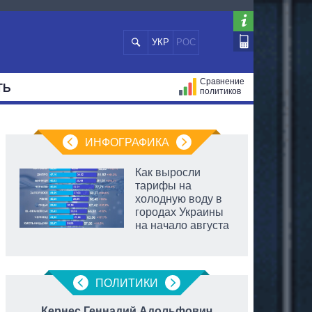
УКР
РОС
Сравнение
ТЬ
политиков
СТРАЦИЙ
МЭРЫ
ВСЕ ПЕРСОНЫ
ИНФОГРАФИКА
Как выросли
тарифы на
холодную воду в
городах Украины
на начало августа
ПОЛИТИКИ
Кернес Геннадий Адольфович
Дубинс