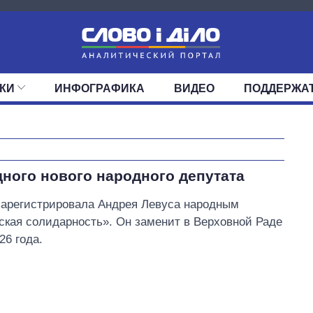
КИ
ИНФОГРАФИКА
ВИДЕО
ПОДДЕРЖА
ИС
ЛЕНТА
ВЕРХОВНАЯ РАДА
СОБЫТИЯ
СТАТЬИ
КАБИНЕТ МИНИСТРОВ
МНЕНИЯ
ОБЗОРЫ
ГЛАВЫ ОБЛАДМИНИ
ДАЙДЖЕСТЫ
ПОЛИТИКА
ДЕПУТАТЫ
ЭКОНОМИКА
КОМИТЕТЫ
ФРАКЦИИ
ОБЩЕСТВО
ОКРУГА
МИР
От 1 месяца – до 5
ного нового народного депутата
лет: кто и как долго
занимал
зарегистрировала Андрея Левуса народным
должность
ская солидарность». Он заменит в Верховной Раде
руководителя СВР
26 года.