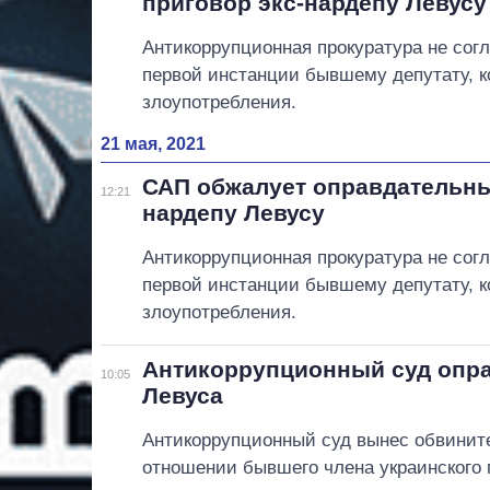
приговор экс-нардепу Левусу
Антикоррупционная прокуратура не сог
первой инстанции бывшему депутату, к
злоупотребления.
21 мая, 2021
САП обжалует оправдательны
12:21
нардепу Левусу
Антикоррупционная прокуратура не сог
первой инстанции бывшему депутату, к
злоупотребления.
Антикоррупционный суд опра
10:05
Левуса
Антикоррупционный суд вынес обвинит
отношении бывшего члена украинского 