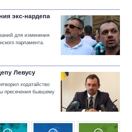
ния экс-нардепа
ований для изменения
нского парламента.
депу Левусу
летворил ходатайство
ры пресечения бывшему