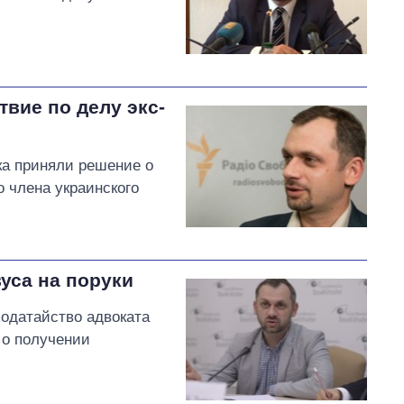
вие по делу экс-
ка приняли решение о
 члена украинского
вуса на поруки
одатайство адвоката
 о получении