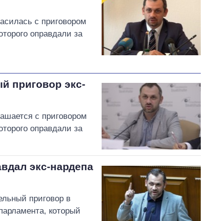
ласилась с приговором
оторого оправдали за
й приговор экс-
лашается с приговором
оторого оправдали за
вдал экс-нардепа
ельный приговор в
парламента, который