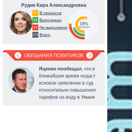
Рудик Кира Александровна
Дубинс
В процессе
97
56
Выполнено
33
19%
25
Не выполнено
43
выполнено
19
Всего
173
ОБЕЩАНИЯ ПОЛИТИКОВ
Яценко пообещал
, что в
ближайшее время подаст
исковое заявление в суд
относительно повышения
тарифов на воду в Умани
года