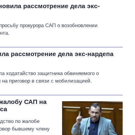
новила рассмотрение дела экс-
просьбу прокурора САП о возобновлении
нта.
ла рассмотрение дела экс-нардепа
ла ходатайство защитника обвиняемого о
на приговор в связи с мобилизацией.
жалобу САП на
уса
дство по жалобе
говор бывшему члену