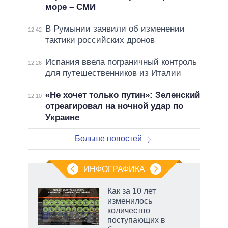
море – СМИ
В Румынии заявили об изменении
12:42
тактики российских дронов
Испания ввела пограничный контроль
12:26
для путешественников из Италии
«Не хочет только путин»: Зеленский
12:10
отреагировал на ночной удар по
Украине
Больше новостей
ИНФОГРАФИКА
 как
Как за 10 лет
чипы
изменилось
ды и
количество
т на
поступающих в