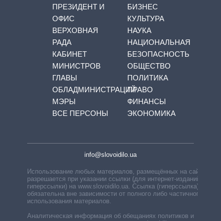
ПРЕЗИДЕНТ И
БИЗНЕС
ОФИС
КУЛЬТУРА
ВЕРХОВНАЯ
НАУКА
РАДА
НАЦИОНАЛЬНАЯ
КАБИНЕТ
БЕЗОПАСНОСТЬ
МИНИСТРОВ
ОБЩЕСТВО
ГЛАВЫ
ПОЛИТИКА
ОБЛАДМИНИСТРАЦИЙ
ПРАВО
МЭРЫ
ФИНАНСЫ
ВСЕ ПЕРСОНЫ
ЭКОНОМИКА
info@slovoidilo.ua
Использование любых материалов, размещённых на сайте,
разрешается при указании ссылки (для интернет-изданий —
гиперссылки) на www.slovoidilo.ua. Ссылка (гиперссылка)
обязательна вне зависимости от полного либо частичного
использования материалов.
Аналитическая информация об обещаниях политиков и