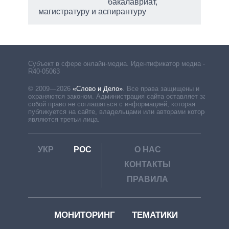
бакалавриат,
магистратуру и аспирантуру
Субъект в сфере онлайн-медиа. Идентификатор медиа –
R40-05063
© 2009—2026
«Слово и Дело»
.
Все права защищены и
охраняются законом. Администрация сайта оставляет за
собой право не соглашаться с информацией, которая
публикуется на сайте, владельцами или авторами которой
являются третьи лица.
УКР
РОС
О НАС
КОНТАКТЫ
ПРАВИЛА
МОНИТОРИНГ
ТЕМАТИКИ