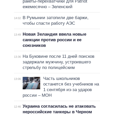
ракеты-перехватчики для Patriot
ежемесячно – Зеленский
В Румынии затопили две баржи,
14:02
чтобы спасти работу АЭС
Новая Зеландия ввела новые
13:49
санкции против россии и ее
союзников
На Буковине после 11 дней поисков
13:36
задержали мужчину, устроившего
стрельбу по полицейским
Часть школьников
13:06
останется без учебников на
1 сентября из-за ударов
россии – МОН
Украина согласилась не атаковать
12:46
нероссийские танкеры в Черном