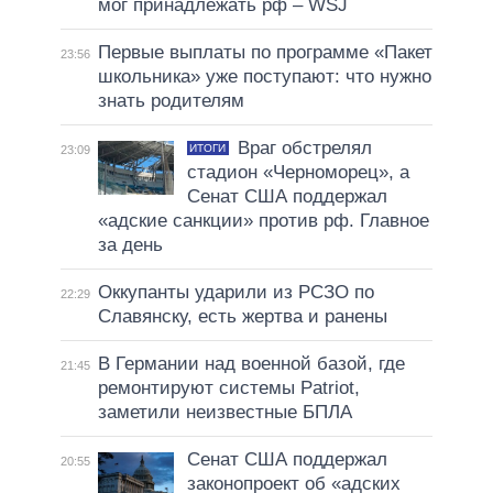
мог принадлежать рф – WSJ
Первые выплаты по программе «Пакет
23:56
школьника» уже поступают: что нужно
знать родителям
Враг обстрелял
ИТОГИ
23:09
стадион «Черноморец», а
Сенат США поддержал
«адские санкции» против рф. Главное
за день
Оккупанты ударили из РСЗО по
22:29
Славянску, есть жертва и ранены
В Германии над военной базой, где
21:45
ремонтируют системы Patriot,
заметили неизвестные БПЛА
Сенат США поддержал
20:55
законопроект об «адских