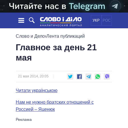
УКР
РОС
НОВОСТИ
Слово и Дело
›
Лента публикаций
Главное за день 21
ОБЕЩАНИЯ
ЛЕНТА
ПОЛИТИКА
мая
СОБЫТИЯ
ЭКОНОМИКА
ПОЛИТИКИ
СТАТЬИ
ОБЩЕСТВО
ИНФОГРАФИКА
МНЕНИЯ
МИР
ВСЕ ПОЛИТИКИ
21 мая 2014, 20:05
ОБЗОРЫ
ПРЕЗИДЕНТ И ОФИС
ВИДЕО
Читати українською
ДАЙДЖЕСТЫ
ВЕРХОВНАЯ РАДА
ПОДДЕРЖАТЬ
КАБИНЕТ МИНИСТРОВ
Нам не нужно братских отношений с
ГЛАВЫ ОБЛАДМИНИСТРАЦИЙ
Россией – Яценюк
СРАВНЕНИЕ ПОЛИТИКОВ
МЭРЫ
ВСЕ ПЕРСОНЫ