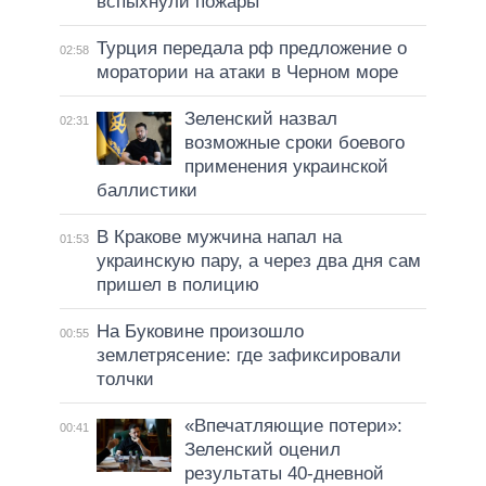
вспыхнули пожары
Турция передала рф предложение о
02:58
моратории на атаки в Черном море
Зеленский назвал
02:31
возможные сроки боевого
применения украинской
баллистики
В Кракове мужчина напал на
01:53
украинскую пару, а через два дня сам
пришел в полицию
На Буковине произошло
00:55
землетрясение: где зафиксировали
толчки
«Впечатляющие потери»:
00:41
Зеленский оценил
результаты 40-дневной