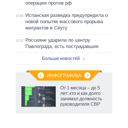
операции против рф
Испанская разведка предупредила о
23:55
новой попытке массового прорыва
мигрантов в Сеуту
Россияне ударили по центру
21:57
Павлограда, есть пострадавшие
Больше новостей
ИНФОГРАФИКА
 как
От 1 месяца – до 5
чипы
лет: кто и как долго
ды и
занимал должность
т на
руководителя СВР
маги