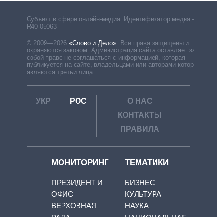
Субъект в сфере онлайн-медиа. Идентификатор медиа –
R40-05063
© 2009—2026
«Слово и Дело»
.
Все права защищены и
охраняются законом. Администрация сайта оставляет за
собой право не соглашаться с информацией, которая
публикуется на сайте, владельцами или авторами которой
являются третьи лица.
УКР
РОС
О НАС
КОНТАКТЫ
ПРАВИЛА
МОНИТОРИНГ
ТЕМАТИКИ
ПРЕЗИДЕНТ И
БИЗНЕС
ОФИС
КУЛЬТУРА
ВЕРХОВНАЯ
НАУКА