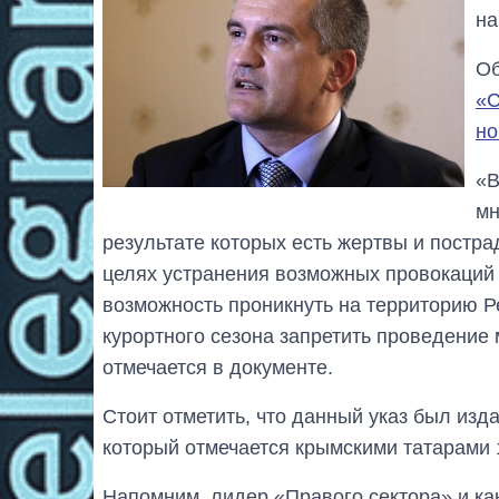
на
Об
«С
но
«В
мн
результате которых есть жертвы и постра
целях устранения возможных провокаций
возможность проникнуть на территорию Р
курортного сезона запретить проведение 
отмечается в документе.
Стоит отметить, что данный указ был изд
который отмечается крымскими татарами 
Напомним, лидер «Правого сектора» и ка