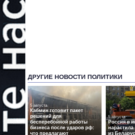
ДРУГИЕ НОВОСТИ ПОЛИТИКИ
5 августа
Кабмин готовит пакет
решений для
5 августа
бесперебойной работы
Россия в 
бизнеса после ударов рф:
нарастила
что предлагают
из Беларус