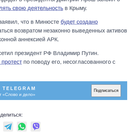
лять свою деятельность
в Крыму.
заявил, что в Минюсте
будет создано
маться возвратом незаконно выведенных активов
конной аннексией АРК.
сетил президент РФ Владимир Путин.
 протест
по поводу его, несогласованного с
В TELEGRAM
Подписаться
т «Слово и дело»
делиться:
Сколько
картофеля
выращивали в