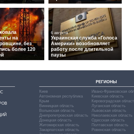
аковала
6 августа
екты на
Украинская служба «Голоса
ровщине, без
Америки» возобновляет
лись более 120
работу после длительной
ей
паузы
РЕГИОНЫ
Киев
Ивано-Франковская об
ИС
Автономная республика
Киевская область
Крым
Кировоградская област
РОВ
Винницкая область
Луганская область
Волынская область
Львовская область
ЦИЙ
Днепропетровская область
Николаевская область
Донецкая область
Одесская область
Житомирская область
Полтавская область
Закарпатская область
Ровенская область