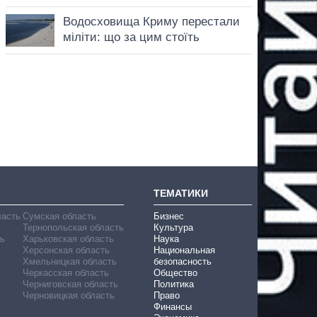
ТЕМАТИКИ
ласть
Сумская область
Бизнес
Тернопольская область
Культура
ь
Харьковская область
Наука
Херсонская область
Национальная
Хмельницкая область
безопасность
Черкасская область
Общество
Черниговская область
Политика
Черновицкая область
Право
Финансы