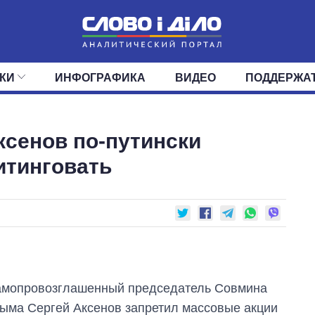
КИ
ИНФОГРАФИКА
ВИДЕО
ПОДДЕРЖА
ИС
ЛЕНТА
ВЕРХОВНАЯ РАДА
СОБЫТИЯ
СТАТЬИ
КАБИНЕТ МИНИСТРОВ
МНЕНИЯ
ОБЗОРЫ
ГЛАВЫ ОБЛАДМИНИ
ДАЙДЖЕСТЫ
сенов по-путински
ПОЛИТИКА
ДЕПУТАТЫ
ЭКОНОМИКА
КОМИТЕТЫ
ФРАКЦИИ
ОБЩЕСТВО
ОКРУГА
МИР
итинговать
мопровозглашенный председатель Совмина
ыма Сергей Аксенов запретил массовые акции