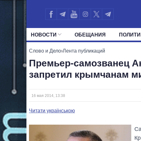
НОВОСТИ
ОБЕЩАНИЯ
ПОЛИТИ
ВСЕ ПОЛИТИКИ
ПРЕЗИДЕНТ И ОФ
Слово и Дело
›
Лента публикаций
Премьер-самозванец Ак
запретил крымчанам м
16 мая 2014, 13:38
Читати українською
Са
Кр