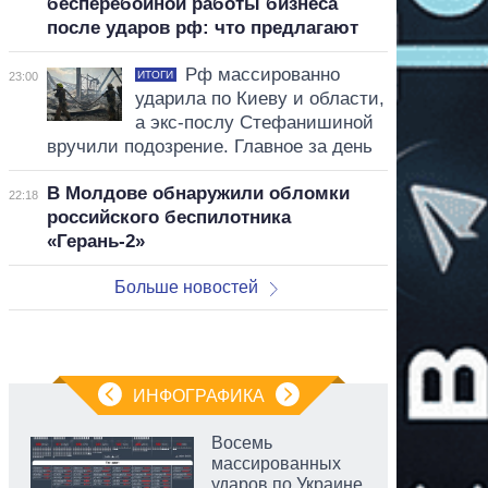
бесперебойной работы бизнеса
после ударов рф: что предлагают
Рф массированно
ИТОГИ
23:00
ударила по Киеву и области,
а экс-послу Стефанишиной
вручили подозрение. Главное за день
В Молдове обнаружили обломки
22:18
российского беспилотника
«Герань-2»
Больше новостей
ИНФОГРАФИКА
Восемь
массированных
ударов по Украине