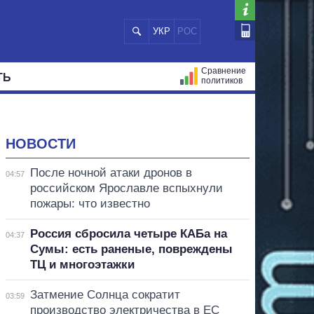
УКР
РОС
Сравнение
ТЬ
политиков
СТРАЦИЙ
МЭРЫ
ВСЕ ПЕРСОНЫ
НОВОСТИ
После ночной атаки дронов в
04:57
российском Ярославле вспыхнули
пожары: что известно
Россия сбросила четыре КАБа на
04:37
Сумы: есть раненые, повреждены
ТЦ и многоэтажки
Затмение Солнца сократит
03:59
производство электричества в ЕС