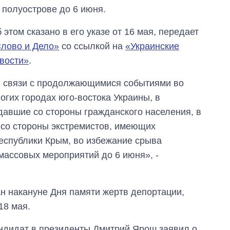
 полуострове до 6 июня.
 этом сказано в его указе от 16 мая, передает
лово и Дело»
со ссылкой на
«Украинские
вости»
.
 связи с продолжающимися событиями во
огих городах юго-востока Украины, в
давшие со стороны гражданского населения, в
 со стороны экстремистов, имеющих
еспублики Крым, во избежание срыва
массовых мероприятий до 6 июня», -
ан накануне Дня памяти жертв депортации,
18 мая.
ндидат в президенты Дмитрий Ярош заявил о