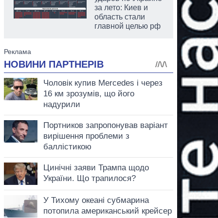
за лето: Киев и
область стали
главной целью рф