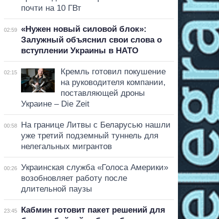
почти на 10 ГВт
«Нужен новый силовой блок»:
02:59
Залужный объяснил свои слова о
вступлении Украины в НАТО
Кремль готовил покушение
02:15
на руководителя компании,
поставляющей дроны
Украине – Die Zeit
На границе Литвы с Беларусью нашли
00:58
уже третий подземный туннель для
нелегальных мигрантов
Украинская служба «Голоса Америки»
00:26
возобновляет работу после
длительной паузы
Кабмин готовит пакет решений для
23:45