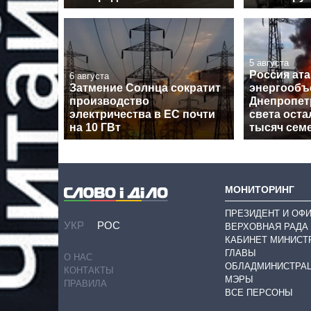
5 августа
Россия ат
6 августа
Затмение Солнца сократит
энергообъ
производство
Днепропет
электричества в ЕС почти
света оста
на 10 ГВт
тысяч сем
МОНИТОРИНГ
ПРЕЗИДЕНТ И ОФ
УКР
РОС
ВЕРХОВНАЯ РАДА
КАБИНЕТ МИНИСТ
ГЛАВЫ
О НАС
ОБЛАДМИНИСТРА
КОНТАКТЫ
МЭРЫ
ПРАВИЛА
ВСЕ ПЕРСОНЫ