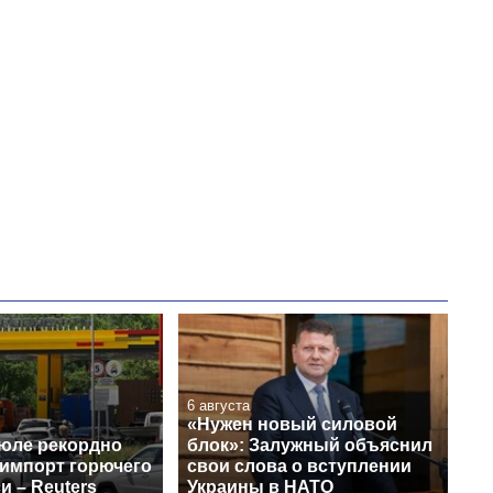
Украине до и во
время большой
войны
6 августа
«Нужен новый силовой
июле рекордно
блок»: Залужный объяснил
 импорт горючего
свои слова о вступлении
и – Reuters
Украины в НАТО