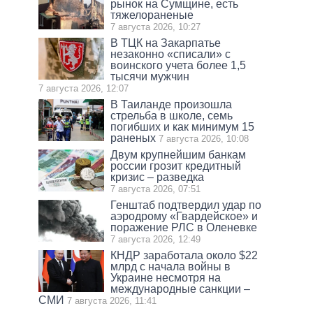
рынок на Сумщине, есть
тяжелораненые
7 августа 2026, 10:27
В ТЦК на Закарпатье
незаконно «списали» с
воинского учета более 1,5
тысячи мужчин
7 августа 2026, 12:07
В Таиланде произошла
стрельба в школе, семь
погибших и как минимум 15
раненых
7 августа 2026, 10:08
Двум крупнейшим банкам
россии грозит кредитный
кризис – разведка
7 августа 2026, 07:51
Генштаб подтвердил удар по
аэродрому «Гвардейское» и
поражение РЛС в Оленевке
7 августа 2026, 12:49
КНДР заработала около $22
млрд с начала войны в
Украине несмотря на
международные санкции –
СМИ
7 августа 2026, 11:41