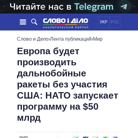
УКР
РОС
НОВОСТИ
Слово и Дело
›
Лента публикаций
›
Мир
Европа будет
ОБЕЩАНИЯ
ЛЕНТА
ПОЛИТИКА
производить
СОБЫТИЯ
ЭКОНОМИКА
ПОЛИТИКИ
дальнобойные
СТАТЬИ
ОБЩЕСТВО
ИНФОГРАФИКА
МНЕНИЯ
МИР
ВСЕ ПОЛИТИКИ
ракеты без участия
ОБЗОРЫ
ПРЕЗИДЕНТ И ОФИС
США: НАТО запускает
ВИДЕО
ДАЙДЖЕСТЫ
ВЕРХОВНАЯ РАДА
программу на $50
ПОДДЕРЖАТЬ
КАБИНЕТ МИНИСТРОВ
млрд
ГЛАВЫ ОБЛАДМИНИСТРАЦИЙ
СРАВНЕНИЕ ПОЛИТИКОВ
МЭРЫ
ВСЕ ПЕРСОНЫ
МИР