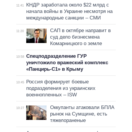
КНДР заработала около $22 млрд с
11:41
начала войны в Украине несмотря на
международные санкции – СМИ
САП в октябре направит в
11:20
суд дело бизнесмена
Комарницкого о земле
Спецподразделение ГУР
10:58
уничтожило вражеский комплекс
«Панцирь-С1» в Крыму
Россия формирует боевые
10:45
подразделения из украинских
военнопленных – ISW
Оккупанты атаковали БПЛА
10:27
рынок на Сумщине, есть
тяжелораненые