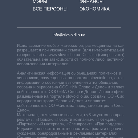
МЭРЫ
ФИНАНСЫ
ВСЕ ПЕРСОНЫ
ЭКОНОМИКА
info@slovoidilo.ua
Использование любых материалов, размещённых на сайте,
разрешается при указании ссылки (для интернет-изданий —
гиперссылки) на www.slovoidilo.ua. Ссылка (гиперссылка)
обязательна вне зависимости от полного либо частичного
использования материалов.
Аналитическая информация об обещаниях политиков и
чиновников, размещенных на портале slovoidilo.ua, а также
информация о состоянии выполнения этих обещаний,
собрана и обработана ООО «ИА Слово и Дело» и является
собственностью ООО «ИА Слово и Дело». Инфографики,
размещенные на портале slovoidilo.ua, созданы ОО «Система
народного контроля Слово и Дело» и являются
собственностью ОО «Система народного контроля Слово и
Дело».
Материалы, отмеченные значками, публикуются на правах
рекламы: «Промо», «Новости компаний», «Позиция»,
«Партнерский материал», «Спецпроект», «При поддержке».
Редакция не несет ответственности за факты и оценочные
суждения, обнародованные в рекламных материалах.
Согласно украинскому законодательству ответственность за