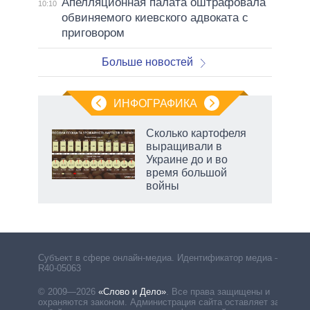
Апелляционная палата оштрафовала
10:10
обвиняемого киевского адвоката с
приговором
Больше новостей
ИНФОГРАФИКА
Сколько картофеля
выращивали в
Украине до и во
время большой
войны
Субъект в сфере онлайн-медиа. Идентификатор медиа –
R40-05063
© 2009—2026
«Слово и Дело»
.
Все права защищены и
охраняются законом. Администрация сайта оставляет за