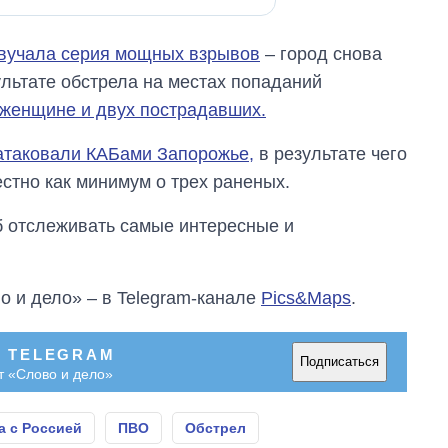
звучала серия мощных взрывов
– город снова
ультате обстрела на местах попаданий
женщине и двух пострадавших.
атаковали КАБами Запорожье,
в результате чего
естно как минимум о трех раненых.
об отслеживать самые интересные и
о и дело» – в Telegram-канале
Pics&Maps
.
В TELEGRAM
Подписаться
т «Слово и дело»
а с Россией
ПВО
Обстрел