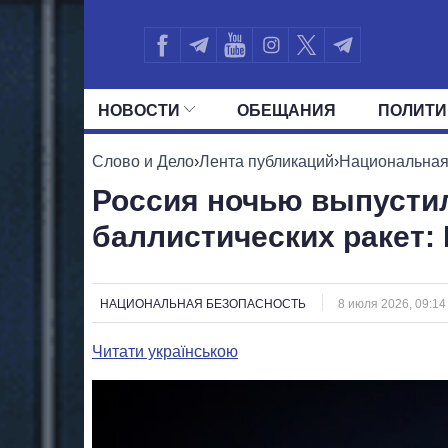
НОВОСТИ
ОБЕЩАНИЯ
ПОЛИТИ
ВСЕ ПОЛИТИКИ
ПРЕЗИДЕНТ И ОФ
Слово и Дело
›
Лента публикаций
›
Национальная
Россия ночью выпустил
баллистических ракет:
НАЦИОНАЛЬНАЯ БЕЗОПАСНОСТЬ
8 июля 2026, 09:14
Читати українською