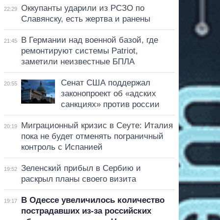
Оккупанты ударили из РСЗО по
22:29
Славянску, есть жертва и ранены
В Германии над военной базой, где
21:45
ремонтируют системы Patriot,
заметили неизвестные БПЛА
Сенат США поддержал
20:55
законопроект об «адских
санкциях» против россии
Миграционный кризис в Сеуте: Италия
20:19
пока не будет отменять пограничный
контроль с Испанией
Зеленский прибыл в Сербию и
19:52
раскрыл планы своего визита
В Одессе увеличилось количество
19:17
пострадавших из-за российских