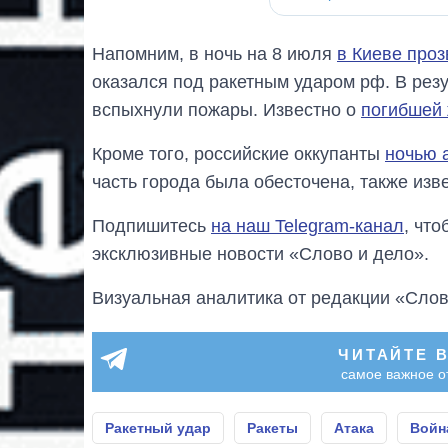
Напомним, в ночь на 8 июля
в Киеве про
оказался под ракетным ударом рф. В рез
вспыхнули пожары. Известно о
погибшей 
Кроме того, российские оккупанты
ночью 
часть города была обесточена, также изв
Подпишитесь
на наш Telegram-канал
, чт
эксклюзивные новости «Слово и дело».
Визуальная аналитика от редакции «Слов
ЧИТАЙТЕ 
самое важное о
Ракетный удар
Ракеты
Атака
Войн