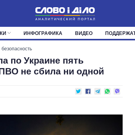
КИ
ИНФОГРАФИКА
ВИДЕО
ПОДДЕРЖА
ИС
ЛЕНТА
ВЕРХОВНАЯ РАДА
СОБЫТИЯ
СТАТЬИ
КАБИНЕТ МИНИСТРОВ
МНЕНИЯ
ОБЗОРЫ
ГЛАВЫ ОБЛАДМИНИ
ДАЙДЖЕСТЫ
 безопасность
а по Украине пять
ПОЛИТИКА
ДЕПУТАТЫ
ЭКОНОМИКА
КОМИТЕТЫ
ФРАКЦИИ
ОБЩЕСТВО
ОКРУГА
МИР
 ПВО не сбила ни одной