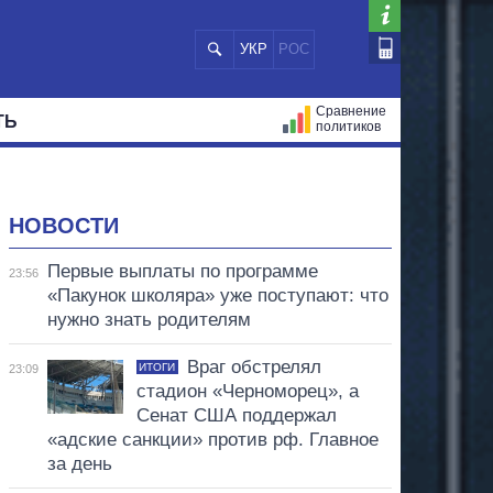
УКР
РОС
Сравнение
ТЬ
политиков
СТРАЦИЙ
МЭРЫ
ВСЕ ПЕРСОНЫ
НОВОСТИ
Первые выплаты по программе
23:56
«Пакунок школяра» уже поступают: что
нужно знать родителям
Враг обстрелял
ИТОГИ
23:09
стадион «Черноморец», а
Сенат США поддержал
«адские санкции» против рф. Главное
за день