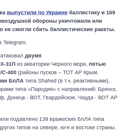
ска
выпустили по Украине
баллистику и 169
овоздушной обороны уничтожили или
о не смогли сбить баллистические ракеты.
 Telegram.
к атаковал
двумя
Х-31П
из акватории Черного моря,
пятью
/С-400
(районы пусков – ТОТ АР Крым,
ыми БпЛА
типа Shahed (в т.ч. реактивными),
рами типа «Пародия» с направлений: Брянск,
Дефицит памяти:
ф, Донецк - ВОТ, Гвардейское, Чауда - ВОТ АР
как вырос спрос
на чипы за
последние годы и
что прогнозируют
или подавлено 139 вражеских БпЛА типа
на 2027-й
ругих типов на севере, юге и востоке страны.