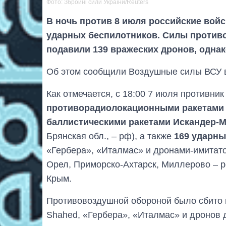
Фото: Збройні сили України/Reuters
В ночь против 8 июля российские вой
ударных беспилотников. Силы против
подавили 139 вражеских дронов, однак
Об этом сообщили Воздушные силы ВСУ в
Как отмечается, с 18:00 7 июля противни
противорадиолокационными ракетами 
баллистическими ракетами Искандер-М
Брянская обл., – рф), а также
169 ударн
«Гербера», «Италмас» и дронами-имитато
Орел, Приморско-Ахтарск, Миллерово – р
Крым.
Противовоздушной обороной было сбито 
Shahed, «Гербера», «Италмас» и дронов д