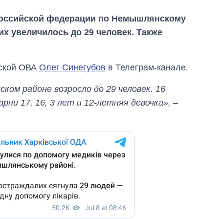
 российской федерации по Немышлянскому
х увеличилось до 29 человек. Также
ской ОВА
Олег Синегубов
в Телеграм-канале.
ом районе возросло до 29 человек. 16
арни 17, 16, 3 лет и 12-летняя девочка»,
–
Как за 10 лет
изменилось
количество
поступающих в
бакалавриат,
магистратуру и