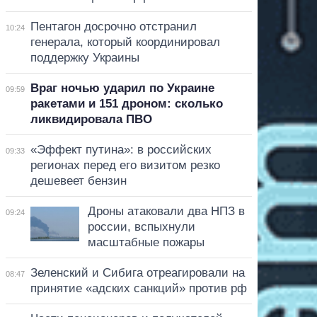
Пентагон досрочно отстранил
10:24
генерала, который координировал
поддержку Украины
Враг ночью ударил по Украине
09:59
ракетами и 151 дроном: сколько
ликвидировала ПВО
«Эффект путина»: в российских
09:33
регионах перед его визитом резко
дешевеет бензин
Дроны атаковали два НПЗ в
09:24
россии, вспыхнули
масштабные пожары
Зеленский и Сибига отреагировали на
08:47
принятие «адских санкций» против рф