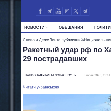
НОВОСТИ
ОБЕЩАНИЯ
ПОЛИТИ
ВСЕ ПОЛИТИКИ
ПРЕЗИДЕНТ И ОФ
Слово и Дело
›
Лента публикаций
›
Национальная
Ракетный удар рф по Ха
29 пострадавших
НАЦИОНАЛЬНАЯ БЕЗОПАСНОСТЬ
8 июля 2026, 11:41
Читати українською