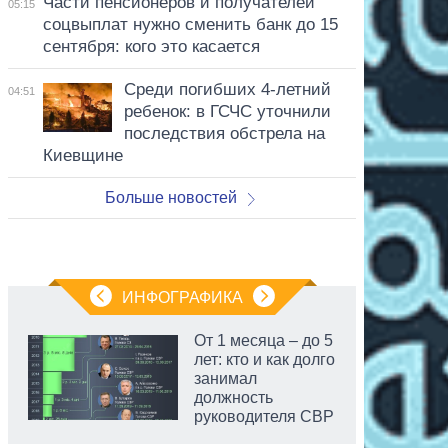
Части пенсионеров и получателей
05:15
соцвыплат нужно сменить банк до 15
сентября: кого это касается
Среди погибших 4-летний
04:51
ребенок: в ГСЧС уточнили
последствия обстрела на
Киевщине
Больше новостей
ИНФОГРАФИКА
От 1 месяца – до 5
лет: кто и как долго
занимал
должность
руководителя СВР