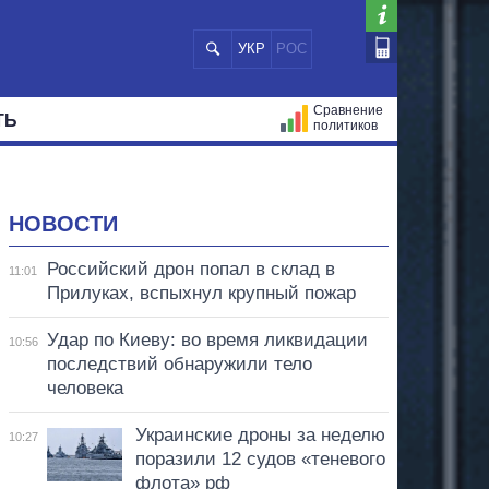
УКР
РОС
Сравнение
ТЬ
политиков
СТРАЦИЙ
МЭРЫ
ВСЕ ПЕРСОНЫ
НОВОСТИ
Российский дрон попал в склад в
11:01
Прилуках, вспыхнул крупный пожар
Удар по Киеву: во время ликвидации
10:56
последствий обнаружили тело
человека
Украинские дроны за неделю
10:27
поразили 12 судов «теневого
флота» рф