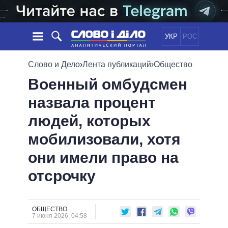
УКР
РОС
НОВОСТИ
Слово и Дело
›
Лента публикаций
›
Общество
Военный омбудсмен
ОБЕЩАНИЯ
ЛЕНТА
ПОЛИТИКА
назвала процент
СОБЫТИЯ
ЭКОНОМИКА
ПОЛИТИКИ
людей, которых
СТАТЬИ
ОБЩЕСТВО
ИНФОГРАФИКА
МНЕНИЯ
МИР
ВСЕ ПОЛИТИКИ
мобилизовали, хотя
ОБЗОРЫ
ПРЕЗИДЕНТ И ОФИС
они имели право на
ВИДЕО
ДАЙДЖЕСТЫ
ВЕРХОВНАЯ РАДА
отсрочку
ПОДДЕРЖАТЬ
КАБИНЕТ МИНИСТРОВ
ГЛАВЫ ОБЛАДМИНИСТРАЦИЙ
СРАВНЕНИЕ ПОЛИТИКОВ
МЭРЫ
ОБЩЕСТВО
7 июня 2026, 04:58
ВСЕ ПЕРСОНЫ