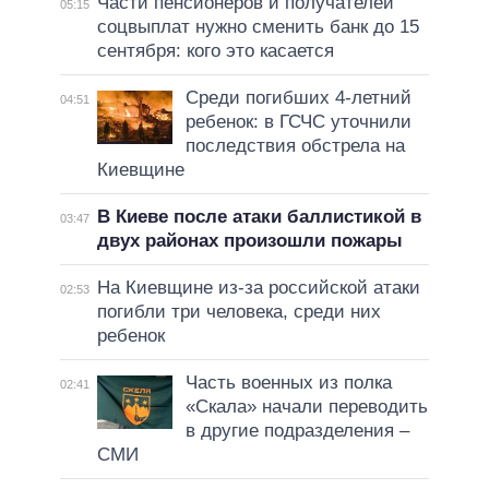
Части пенсионеров и получателей
05:15
соцвыплат нужно сменить банк до 15
сентября: кого это касается
Среди погибших 4-летний
04:51
ребенок: в ГСЧС уточнили
последствия обстрела на
Киевщине
В Киеве после атаки баллистикой в
03:47
двух районах произошли пожары
На Киевщине из-за российской атаки
02:53
погибли три человека, среди них
ребенок
Часть военных из полка
02:41
«Скала» начали переводить
в другие подразделения –
СМИ