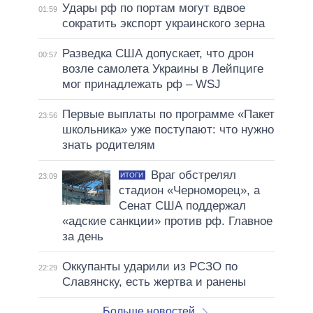
Удары рф по портам могут вдвое
01:59
сократить экспорт украинского зерна
Разведка США допускает, что дрон
00:57
возле самолета Украины в Лейпциге
мог принадлежать рф – WSJ
Первые выплаты по программе «Пакет
23:56
школьника» уже поступают: что нужно
знать родителям
Враг обстрелял
ИТОГИ
23:09
стадион «Черноморец», а
Сенат США поддержал
«адские санкции» против рф. Главное
за день
Оккупанты ударили из РСЗО по
22:29
Славянску, есть жертва и ранены
Больше новостей