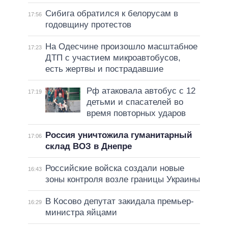
Сибига обратился к белорусам в
17:56
годовщину протестов
На Одесчине произошло масштабное
17:23
ДТП с участием микроавтобусов,
есть жертвы и пострадавшие
Рф атаковала автобус с 12
17:19
детьми и спасателей во
время повторных ударов
Россия уничтожила гуманитарный
17:06
склад ВОЗ в Днепре
Российские войска создали новые
16:43
зоны контроля возле границы Украины
В Косово депутат закидала премьер-
16:29
министра яйцами