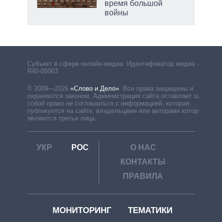
время большой
войны
Субъект в сфере онлайн-медиа. Идентификатор медиа –
R40-05063
© 2009—2026
«Слово и Дело»
.
Все права защищены и
охраняются законом. Администрация сайта оставляет за
собой право не соглашаться с информацией, которая
публикуется на сайте, владельцами или авторами которой
являются третьи лица.
УКР
РОС
О НАС
КОНТАКТЫ
ПРАВИЛА
МОНИТОРИНГ
ТЕМАТИКИ