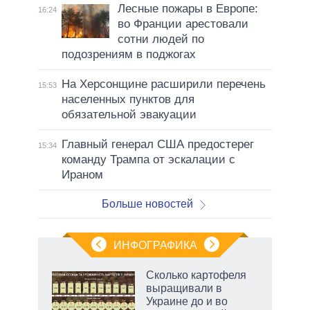
Лесные пожары в Европе:
16:24
во Франции арестовали
сотни людей по
подозрениям в поджогах
На Херсонщине расширили перечень
15:53
населенных пунктов для
обязательной эвакуации
Главный генерал США предостерег
15:34
команду Трампа от эскалации с
Ираном
Больше новостей
ИНФОГРАФИКА
Сколько картофеля
выращивали в
Украине до и во