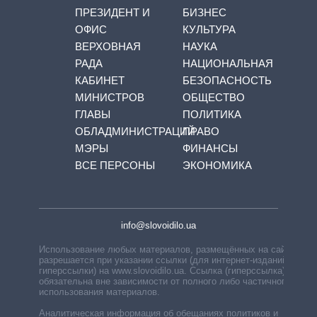
ПРЕЗИДЕНТ И
БИЗНЕС
ОФИС
КУЛЬТУРА
ВЕРХОВНАЯ
НАУКА
РАДА
НАЦИОНАЛЬНАЯ
КАБИНЕТ
БЕЗОПАСНОСТЬ
МИНИСТРОВ
ОБЩЕСТВО
ГЛАВЫ
ПОЛИТИКА
ОБЛАДМИНИСТРАЦИЙ
ПРАВО
МЭРЫ
ФИНАНСЫ
ВСЕ ПЕРСОНЫ
ЭКОНОМИКА
info@slovoidilo.ua
Использование любых материалов, размещённых на сайте,
разрешается при указании ссылки (для интернет-изданий —
гиперссылки) на www.slovoidilo.ua. Ссылка (гиперссылка)
обязательна вне зависимости от полного либо частичного
использования материалов.
Аналитическая информация об обещаниях политиков и