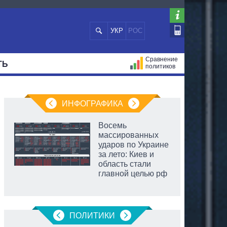
УКР
РОС
Сравнение
ТЬ
политиков
СТРАЦИЙ
МЭРЫ
ВСЕ ПЕРСОНЫ
ИНФОГРАФИКА
Восемь
массированных
ударов по Украине
за лето: Киев и
область стали
главной целью рф
ПОЛИТИКИ