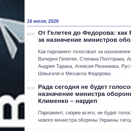
16 июля, 2026
От Гелетея до Федорова: как
18:17
за назначение министров об
Как парламент голосовал за назначени
Валерия Гелетея, Степана Полторака, А
Андрея Тарана, Алексея Резникова, Ру
Шмыгаля и Михаила Федорова.
Рада сегодня не будет голосо
13:17
назначение министра обороны
Клименко – нардеп
Парламент, скорее всего, не будет голо
нового министра обороны Украины сего