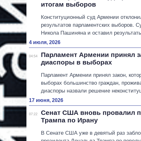
итогам выборов
Конституционный суд Армении отклонил
результатов парламентских выборов. С
Никола Пашиняна и оставил результаты
4 июля, 2026
Парламент Армении принял з
04:54
диаспоры в выборах
Парламент Армении принял закон, кото
выборах большинство граждан, прожив
диаспоры назвали решение неконститу
17 июня, 2026
Сенат США вновь провалил п
07:22
Трампа по Ирану
В Сенате США уже в девятый раз забло
президента Дональда Трампа по поводу