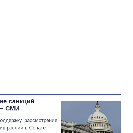
Порошенко Петр Алексеевич
В процессе
64
41
45
Выполнено
193
45%
Не выполнено
176
выполнено
14
Всего
433
Яценко пообещал
изменить тарифы на воду,
если Ирину Плетнёву
отзовут с должности
Уманского городского
ие санкций
головы
 – СМИ
оддержку, рассмотрение
тив россии в Сенате