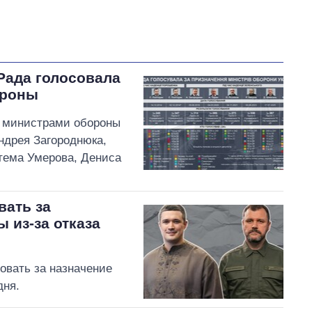
 Рада голосовала
ороны
е министрами обороны
ндрея Загороднюка,
стема Умерова, Дениса
вать за
 из-за отказа
совать за назначение
дня.