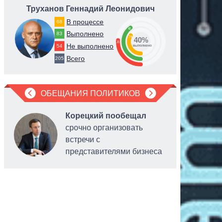
Труханов Геннадий Леонидович
Мал
В процессе
68
40
Выполнено
83
34
40%
26
Не выполнено
54
выполнено
Всего
205
ОБЕЩАНИЯ ПОЛИТИКОВ
Корецкий пообещал
срочно организовать
встречи с
представителями бизнеса
года