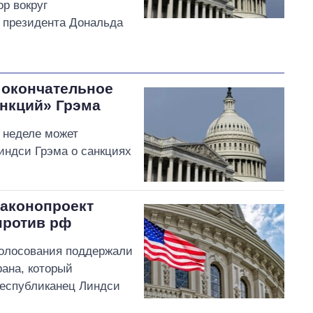
р вокруг
 президента Дональда
 окончательное
анкций» Грэма
 неделе может
индси Грэма о санкциях
законопроект
против рф
голосования поддержали
рана, который
республиканец Линдси