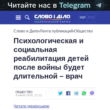
УКР
РОС
НОВОСТИ
Слово и Дело
›
Лента публикаций
›
Общество
Психологическая и
ОБЕЩАНИЯ
ЛЕНТА
ПОЛИТИКА
социальная
СОБЫТИЯ
ЭКОНОМИКА
ПОЛИТИКИ
реабилитация детей
СТАТЬИ
ОБЩЕСТВО
ИНФОГРАФИКА
МНЕНИЯ
МИР
ВСЕ ПОЛИТИКИ
после войны будет
ОБЗОРЫ
ПРЕЗИДЕНТ И ОФИС
длительной – врач
ВИДЕО
ДАЙДЖЕСТЫ
ВЕРХОВНАЯ РАДА
ПОДДЕРЖАТЬ
КАБИНЕТ МИНИСТРОВ
ГЛАВЫ ОБЛАДМИНИСТРАЦИЙ
ОБЩЕСТВО
СРАВНЕНИЕ ПОЛИТИКОВ
4 июня 2026, 12:12
МЭРЫ
Читати українською
ВСЕ ПЕРСОНЫ