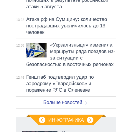
погибших в результате российской
атаки 5 августа
Атака рф на Сумщину: количество
13:22
пострадавших увеличилось до 13
человек
«Укрзализныця» изменила
12:58
маршруты ряда поездов из-
за ситуации с
безопасностью в восточных регионах
Генштаб подтвердил удар по
12:49
аэродрому «Гвардейское» и
поражение РЛС в Оленевке
Больше новостей
ИНФОГРАФИКА