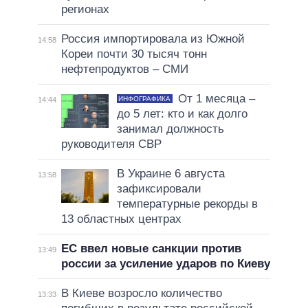
регионах
Россия импортировала из Южной
14:58
Кореи почти 30 тысяч тонн
нефтепродуктов – СМИ
От 1 месяца –
ИНФОГРАФИКА
14:44
до 5 лет: кто и как долго
занимал должность
руководителя СВР
В Украине 6 августа
13:58
зафиксировали
температурные рекорды в
13 областных центрах
ЕС ввел новые санкции против
13:49
россии за усиление ударов по Киеву
В Киеве возросло количество
13:33