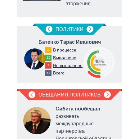
вторжения
рф
ПОЛИТИКИ
Батенко Тарас Иванович
Т
В процессе
20
48
Выполнено
25
39
48%
Не выполнено
7
выполнено
Всего
13
52
о
ОБЕЩАНИЯ ПОЛИТИКОВ
л
Сибига пообещал
развивать
международные
партнерства
Черниговской области и