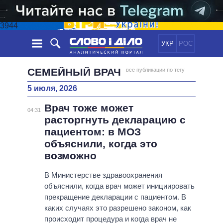
3944
УКР
РОС
НОВОСТИ
СЕМЕЙНЫЙ ВРАЧ
все публикации по тегу
5 июля, 2026
ОБЕЩАНИЯ
ЛЕНТА
ПОЛИТИКА
Врач тоже может
СОБЫТИЯ
ЭКОНОМИКА
04:31
ПОЛИТИКИ
расторгнуть декларацию с
СТАТЬИ
ОБЩЕСТВО
пациентом: в МОЗ
ИНФОГРАФИКА
МНЕНИЯ
МИР
ВСЕ ПОЛИТИКИ
объяснили, когда это
ОБЗОРЫ
ПРЕЗИДЕНТ И ОФИС
возможно
ВИДЕО
ДАЙДЖЕСТЫ
ВЕРХОВНАЯ РАДА
В Министерстве здравоохранения
ПОДДЕРЖАТЬ
КАБИНЕТ МИНИСТРОВ
объяснили, когда врач может инициировать
ГЛАВЫ ОБЛАДМИНИСТРАЦИЙ
прекращение декларации с пациентом. В
СРАВНЕНИЕ ПОЛИТИКОВ
каких случаях это разрешено законом, как
МЭРЫ
происходит процедура и когда врач не