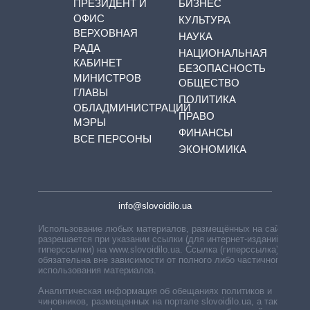
ПРЕЗИДЕНТ И
БИЗНЕС
ОФИС
КУЛЬТУРА
ВЕРХОВНАЯ
НАУКА
РАДА
НАЦИОНАЛЬНАЯ
КАБИНЕТ
БЕЗОПАСНОСТЬ
МИНИСТРОВ
ОБЩЕСТВО
ГЛАВЫ
ПОЛИТИКА
ОБЛАДМИНИСТРАЦИЙ
ПРАВО
МЭРЫ
ФИНАНСЫ
ВСЕ ПЕРСОНЫ
ЭКОНОМИКА
info@slovoidilo.ua
Использование любых материалов, размещённых на сайте,
разрешается при указании ссылки (для интернет-изданий —
гиперссылки) на www.slovoidilo.ua. Ссылка (гиперссылка)
обязательна вне зависимости от полного либо частичного
использования материалов.
Аналитическая информация об обещаниях политиков и
чиновников, размещенных на портале slovoidilo.ua, а также