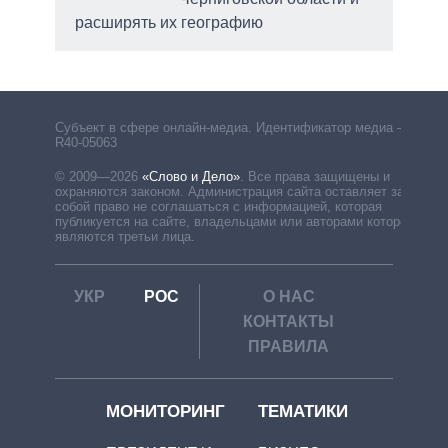
расширять их географию
Субъект в сфере онлайн-медиа. Идентификатор медиа –
R40-05063
© 2009—2026
«Слово и Дело»
.
Все права защищены и
охраняются законом. Администрация сайта оставляет за
собой право не соглашаться с информацией, которая
публикуется на сайте, владельцами или авторами которой
являются третьи лица.
УКР
РОС
О НАС
КОНТАКТЫ
ПРАВИЛА
МОНИТОРИНГ
ТЕМАТИКИ