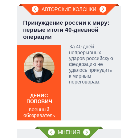
АВТОРСКИЕ КОЛОНКИ
:
Принуждение россии к миру:
Пят
первые итоги 40-дневной
Укр
операции
тый
За 40 дней
непрерывных
ударов российскую
чатые
федерацию не
ем
удалось принудить
к мирным
переговорам.
а
АЛ
Р
ДЕНИС
ПОПОВИЧ
пол
обо
военный
обозреватель
МНЕНИЯ