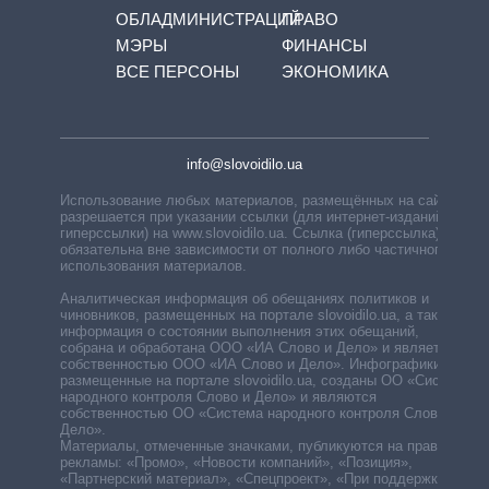
ОБЛАДМИНИСТРАЦИЙ
ПРАВО
МЭРЫ
ФИНАНСЫ
ВСЕ ПЕРСОНЫ
ЭКОНОМИКА
info@slovoidilo.ua
Использование любых материалов, размещённых на сайте,
разрешается при указании ссылки (для интернет-изданий —
гиперссылки) на www.slovoidilo.ua. Ссылка (гиперссылка)
обязательна вне зависимости от полного либо частичного
использования материалов.
Аналитическая информация об обещаниях политиков и
чиновников, размещенных на портале slovoidilo.ua, а также
информация о состоянии выполнения этих обещаний,
собрана и обработана ООО «ИА Слово и Дело» и является
собственностью ООО «ИА Слово и Дело». Инфографики,
размещенные на портале slovoidilo.ua, созданы ОО «Система
народного контроля Слово и Дело» и являются
собственностью ОО «Система народного контроля Слово и
Дело».
Материалы, отмеченные значками, публикуются на правах
рекламы: «Промо», «Новости компаний», «Позиция»,
«Партнерский материал», «Спецпроект», «При поддержке».