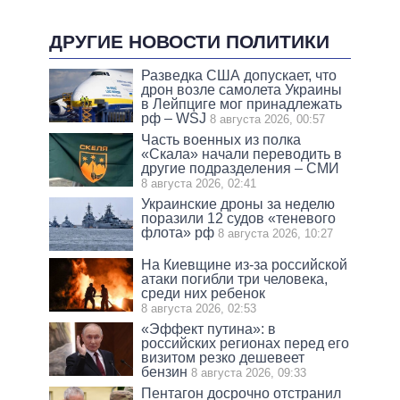
ДРУГИЕ НОВОСТИ ПОЛИТИКИ
Разведка США допускает, что
дрон возле самолета Украины
в Лейпциге мог принадлежать
рф – WSJ
8 августа 2026, 00:57
Часть военных из полка
«Скала» начали переводить в
другие подразделения – СМИ
8 августа 2026, 02:41
Украинские дроны за неделю
поразили 12 судов «теневого
флота» рф
8 августа 2026, 10:27
На Киевщине из-за российской
атаки погибли три человека,
среди них ребенок
8 августа 2026, 02:53
«Эффект путина»: в
российских регионах перед его
визитом резко дешевеет
бензин
8 августа 2026, 09:33
Пентагон досрочно отстранил