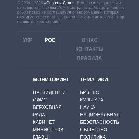
© 2009—2026
«Слово и Дело»
.
Все права защищены и
охраняются законом. Администрация сайта оставляет за
собой право не соглашаться с информацией, которая
публикуется на сайте, владельцами или авторами которой
являются третьи лица.
УКР
РОС
О НАС
КОНТАКТЫ
ПРАВИЛА
МОНИТОРИНГ
ТЕМАТИКИ
ПРЕЗИДЕНТ И
БИЗНЕС
ОФИС
КУЛЬТУРА
ВЕРХОВНАЯ
НАУКА
РАДА
НАЦИОНАЛЬНАЯ
КАБИНЕТ
БЕЗОПАСНОСТЬ
МИНИСТРОВ
ОБЩЕСТВО
ГЛАВЫ
ПОЛИТИКА