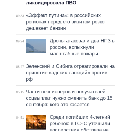
ликвидировала ПВО
«Эффект путина»: в российских
09:33
регионах перед его визитом резко
дешевеет бензин
Дроны атаковали два НПЗ в
09:24
россии, вспыхнули
масштабные пожары
Зеленский и Сибига отреагировали на
08:47
принятие «адских санкций» против
рф
Части пенсионеров и получателей
05:15
соцвыплат нужно сменить банк до 15
сентября: кого это касается
Среди погибших 4-летний
04:51
ребенок: в ГСЧС уточнили
последствия обстрела на