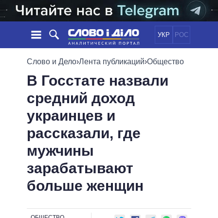
УКР
РОС
НОВОСТИ
Слово и Дело
›
Лента публикаций
›
Общество
В Госстате назвали
ОБЕЩАНИЯ
ЛЕНТА
ПОЛИТИКА
средний доход
СОБЫТИЯ
ЭКОНОМИКА
ПОЛИТИКИ
украинцев и
СТАТЬИ
ОБЩЕСТВО
ИНФОГРАФИКА
МНЕНИЯ
МИР
ВСЕ ПОЛИТИКИ
рассказали, где
ОБЗОРЫ
ПРЕЗИДЕНТ И ОФИС
мужчины
ВИДЕО
ДАЙДЖЕСТЫ
ВЕРХОВНАЯ РАДА
зарабатывают
ПОДДЕРЖАТЬ
КАБИНЕТ МИНИСТРОВ
больше женщин
ГЛАВЫ ОБЛАДМИНИСТРАЦИЙ
СРАВНЕНИЕ ПОЛИТИКОВ
МЭРЫ
ВСЕ ПЕРСОНЫ
ОБЩЕСТВО