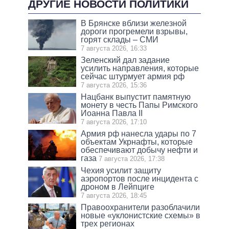
ДРУГИЕ НОВОСТИ ПОЛИТИКИ
В Брянске вблизи железной
дороги прогремели взрывы,
горят склады – СМИ
7 августа 2026, 16:33
Зеленский дал задание
усилить направления, которые
сейчас штурмует армия рф
7 августа 2026, 15:36
Нацбанк выпустит памятную
монету в честь Папы Римского
Иоанна Павла II
7 августа 2026, 17:10
Армия рф нанесла удары по 7
объектам Укрнафты, которые
обеспечивают добычу нефти и
газа
7 августа 2026, 17:38
Чехия усилит защиту
аэропортов после инцидента с
дроном в Лейпциге
7 августа 2026, 18:45
Правоохранители разоблачили
новые «уклонистские схемы» в
трех регионах