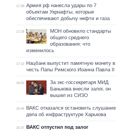
Армия рф нанесла удары по 7
17:38
объектам Укрнафты, которые
обеспечивают добычу нефти и газа
МОН обновило стандарты
17:29
общего среднего
образования: что
изменилось
Нацбанк выпустит памятную монету в
17:10
честь Папы Римского Иоанна Павла II
За экс-госсекретаря МИД
16:51
Банькова внесли залог, он
вышел из СИЗО
ВАКС отказался остановить слушание
16:44
дела об инфраструктуре Харькова
ВАКС отпустил под залог
16:37