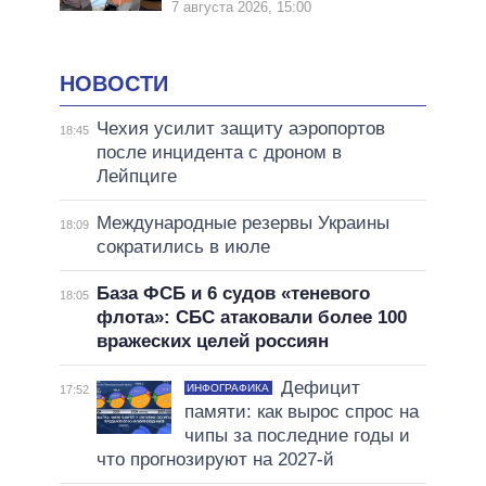
7 августа 2026, 15:00
НОВОСТИ
Чехия усилит защиту аэропортов
18:45
после инцидента с дроном в
Лейпциге
Международные резервы Украины
18:09
сократились в июле
База ФСБ и 6 судов «теневого
18:05
флота»: СБС атаковали более 100
вражеских целей россиян
Дефицит
ИНФОГРАФИКА
17:52
памяти: как вырос спрос на
чипы за последние годы и
что прогнозируют на 2027-й