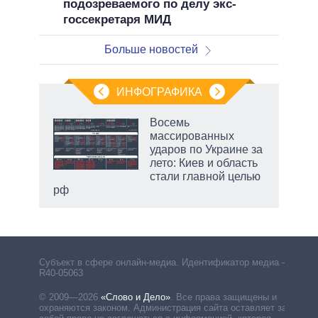
подозреваемого по делу экс-
госсекретаря МИД
Больше новостей
ИНФОГРАФИКА
еля
Восемь
массированных
ударов по Украине за
лето: Киев и область
стали главной целью
рф
Субъект в сфере онлайн-медиа. Идентификатор медиа –
R40-05063
© 2009—2026
«Слово и Дело»
.
Все права защищены и
охраняются законом. Администрация сайта оставляет за