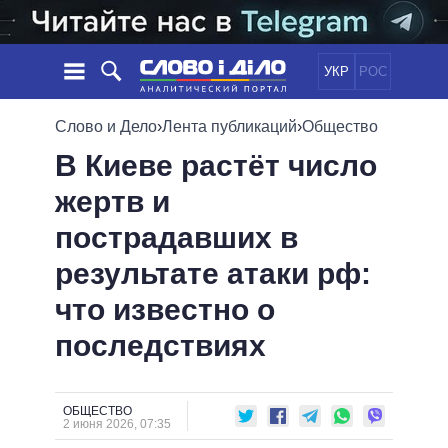
УКР
РОС
НОВОСТИ
Слово и Дело
›
Лента публикаций
›
Общество
В Киеве растёт число
ОБЕЩАНИЯ
ЛЕНТА
ПОЛИТИКА
жертв и
СОБЫТИЯ
ЭКОНОМИКА
ПОЛИТИКИ
пострадавших в
СТАТЬИ
ОБЩЕСТВО
ИНФОГРАФИКА
МНЕНИЯ
МИР
ВСЕ ПОЛИТИКИ
результате атаки рф:
ОБЗОРЫ
ПРЕЗИДЕНТ И ОФИС
что известно о
ВИДЕО
ДАЙДЖЕСТЫ
ВЕРХОВНАЯ РАДА
последствиях
ПОДДЕРЖАТЬ
КАБИНЕТ МИНИСТРОВ
ГЛАВЫ ОБЛАДМИНИСТРАЦИЙ
СРАВНЕНИЕ ПОЛИТИКОВ
МЭРЫ
ОБЩЕСТВО
2 июня 2026, 07:35
ВСЕ ПЕРСОНЫ