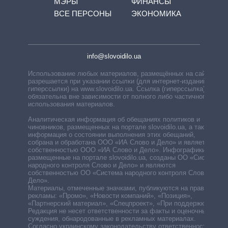
МЭРЫ
ФИНАНСЫ
ВСЕ ПЕРСОНЫ
ЭКОНОМИКА
info@slovoidilo.ua
Использование любых материалов, размещённых на сайте,
разрешается при указании ссылки (для интернет-изданий —
гиперссылки) на www.slovoidilo.ua. Ссылка (гиперссылка)
обязательна вне зависимости от полного либо частичного
использования материалов.
Аналитическая информация об обещаниях политиков и
чиновников, размещенных на портале slovoidilo.ua, а также
информация о состоянии выполнения этих обещаний,
собрана и обработана ООО «ИА Слово и Дело» и является
собственностью ООО «ИА Слово и Дело». Инфографики,
размещенные на портале slovoidilo.ua, созданы ОО «Система
народного контроля Слово и Дело» и являются
собственностью ОО «Система народного контроля Слово и
Дело».
Материалы, отмеченные значками, публикуются на правах
рекламы: «Промо», «Новости компаний», «Позиция»,
«Партнерский материал», «Спецпроект», «При поддержке».
Редакция не несет ответственности за факты и оценочные
суждения, обнародованные в рекламных материалах.
Согласно украинскому законодательству ответственность за